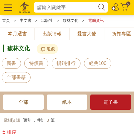
0
首頁
＞
中文書
＞
出版社
＞
馥林文化
＞
電腦資訊
本月選書
出版情報
愛書大使
折扣專區
馥林文化
追蹤
新書
特價書
暢銷排行
經典100
全部書籍
全部
紙本
電子書
電腦資訊
類別 ，共計
0
筆
排序