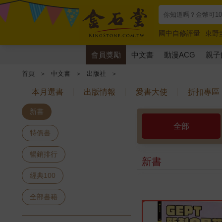
國中自修評量
東野
唯紅花綻放
奧德賽
會員獎勵
中文書
動漫ACG
親子
首頁
＞
中文書
＞
出版社
＞
本月選書
出版情報
愛書大使
折扣專區
新書
全部
特價書
暢銷排行
新書
經典100
全部書籍