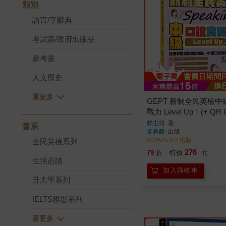
類別
語言/字辭典
考試書/政府出版品
參考書
人文歷史
GEPT 新制全民英檢
戰力 Level Up！(+ QR
上音檔 + AI口說練習)
賴世雄
著
書系
常春藤
出版
2026/07/02 出版
全民英檢系列
276
79
折
特價
元
生活必讀
加入購物車
升大學系列
IELTS雅思系列