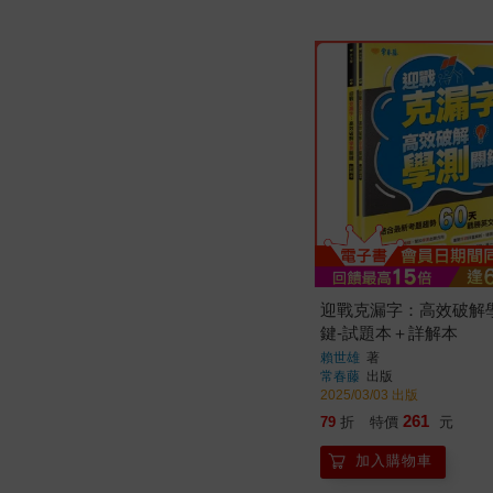
迎戰克漏字：高效破解
鍵-試題本＋詳解本
賴世雄
著
常春藤
出版
2025/03/03 出版
261
79
折
特價
元
加入購物車