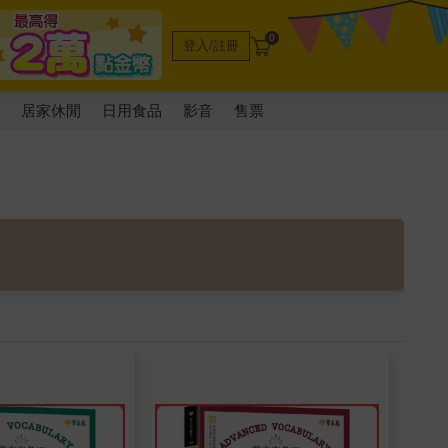
0
登入/註冊
電
居家休閒
日用食品
影音
售票