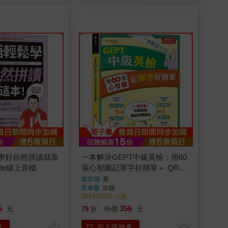
學好自然拼讀就靠
一本解決GEPT中級英檢：用60
ode線上音檔
張心智圖記單字好簡單＋ QR
Code線上音檔
賴世雄
著
常春藤
出版
2024/01/25 出版
5
356
元
79
折
特價
元
車
加入購物車