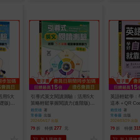
活用5大
引導式英文閱讀測驗：活用5大
英語輕鬆學：
礎版)＋
策略輕鬆掌握閱讀力(進階版)＋
這本＋QR C
QR Code音檔
賴世雄
著
賴世雄
著
常春藤
出版
常春藤
出版
2024/04/17 出版
2024/03/29 出版
277
31
79
折
特價
元
79
折
特價
加入購物車
加入購物