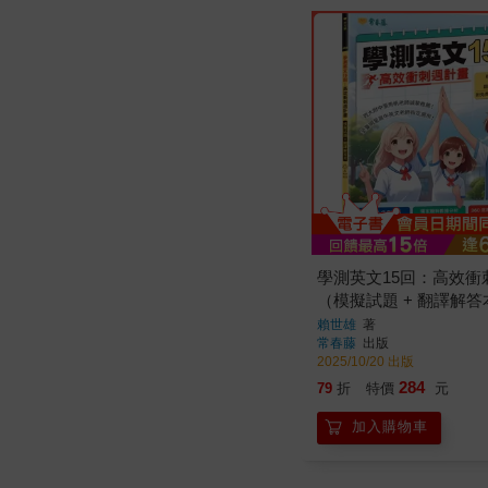
學測英文15回：高效衝
（模擬試題 + 翻譯解答
費AI作文批改）
賴世雄
著
常春藤
出版
2025/10/20 出版
284
79
折
特價
元
加入購物車