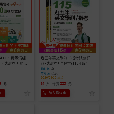
A++：實戰演練
近五年英文學測／指考試題詳
（試題本 + 翻譯
解-試題本+詳解本(115年版)
 Code線上音檔）
賴世雄
著
常春藤
出版
2026/03/16 出版
2
332
元
79
折
特價
元
車
加入購物車