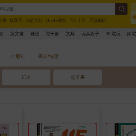
圭吾
楊双子
公益書包
16647續集
吉伊卡哇
通靈藥師
路邊攤新作
馬斯克
玩具總動員5
超慢跑
館
英文書
雜誌
電子書
文具
玩具親子
3C電玩
家
出版社
書展/特惠
紙本
電子書