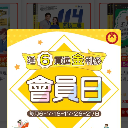
刺週計畫
四技二專統測歷屆英文試題完全
學測英文五大
本+ 附免
解析-試題本＋詳解本＋QR
驗、文意選填
Code線上音檔(114年版)
測驗、混合題(
賴世雄
著
賴世雄
著
常春藤
出版
常春藤
出版
詳解本
2025/06/13 出版
2025/06/02 出版
253
30
79
折
特價
元
79
折
特價
加入購物車
加入購物