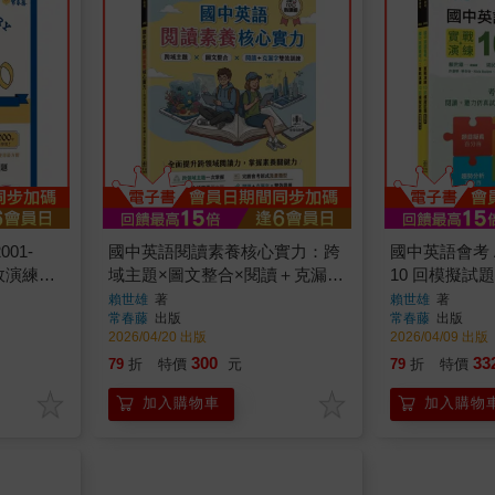
01-
國中英語閱讀素養核心實力：跨
國中英語會考 
【高效演練
域主題×圖文整合×閱讀＋克漏字
10 回模擬試題
雙效訓練(試題本+翻譯解析本
解析本 + QR
賴世雄
著
賴世雄
著
常春藤
出版
常春藤
出版
+QR Cod線上音檔)
2026/04/20 出版
2026/04/09 出版
300
33
79
折
特價
元
79
折
特價
加入購物車
加入購物