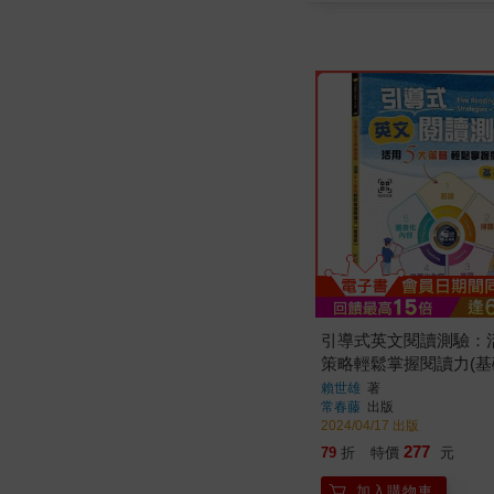
引導式英文閱讀測驗：
策略輕鬆掌握閱讀力(基
QR Code音檔
賴世雄
著
常春藤
出版
2024/04/17 出版
277
79
折
特價
元
加入購物車