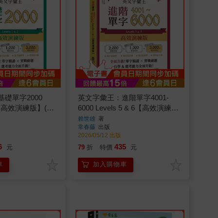
礎單字2000
英文字彙王：進階單字4001-
& 2【高效演練版】(附
6000 Levels 5 & 6【高效演練
送半年免費數位學
版】(附試題本，加碼送半年免
賴世雄
著
常春藤
出版
費數位學習體驗)
2026/05/12 出版
6
435
元
79
折
特價
元
車
加入購物車