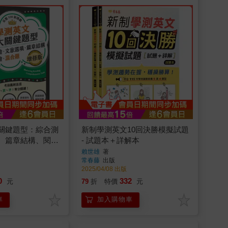
關鍵題型：綜合測
新制學測英文10回決勝模擬試題
、篇章結構、閱讀
- 試題本＋詳解本
增修版)-試題本＋
賴世雄
著
常春藤
出版
2025/04/08 出版
0
332
元
79
折
特價
元
車
加入購物車