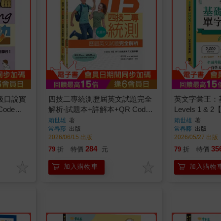
中級口說實
四技二專統測歷屆英文試題完全
英文字彙王：基
 Code線
解析-試題本+詳解本+QR Code
Levels 1 
線上音檔(115年版)
試題本，加碼
賴世雄
著
賴世雄
著
常春藤
出版
常春藤
出版
習體驗)
2026/06/15 出版
2026/05/27 出版
284
35
79
折
特價
元
79
折
特價
加入購物車
加入購物