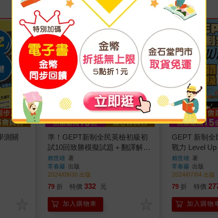
學測關
準！GEPT新制全民英檢初級初
GEPT 新制
試10回致勝模擬試題＋翻譯解答
戰力 Level U
(聽力&閱讀)-試題本＋翻譯解答
賴世雄
著
賴世雄
著
常春藤
出版
常春藤
出版
本＋ QR Code線上音檔
2024/09/30 出版
2024/07/04 出版
332
27
79
折
特價
元
79
折
特價
加入購物車
加入購物