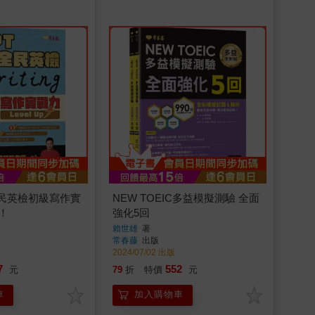
全民英檢初級寫作實
NEW TOEIC多益模擬測驗 全面
p！
強化5回
賴世雄
著
常春藤
出版
2024/07/02 出版
7
552
元
79
折
特價
元
車
加入購物車