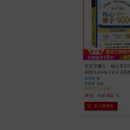
英文字彙王：核心單字20
4000 Levels 3 & 4
版】
賴世雄
著
常春藤
出版
2026/05/04 出版
411
79
折
特價
元
加入購物車