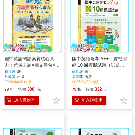
國中英語閱讀素養核心實
國中英語會考 A++：實戰演
力：跨域主題×圖文整合×閱
練 10 回模擬試題（試題本
讀＋克漏字雙效訓練(試題
+ 翻譯解析本 + QR Code線
賴世雄
著
賴世雄
著
常春藤
出版
常春藤
出版
本+翻譯解析本+QR Cod線
上音檔）
2026/04/20 出版
2026/04/09 出版
上音檔)
300
332
79
折
特價
元
79
折
特價
元
加入購物車
加入購物車