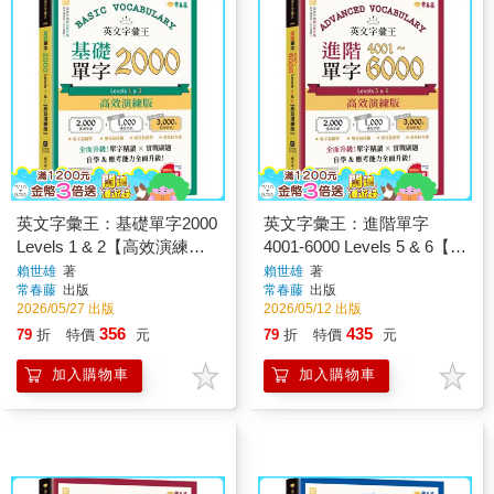
英文字彙王：基礎單字2000
英文字彙王：進階單字
Levels 1 & 2【高效演練
4001-6000 Levels 5 & 6【高
版】(附試題本，加碼送半
效演練版】(附試題本，加
賴世雄
著
賴世雄
著
常春藤
出版
常春藤
出版
年免費數位學習體驗)
碼送半年免費數位學習體
2026/05/27 出版
2026/05/12 出版
驗)
356
435
79
折
特價
元
79
折
特價
元
加入購物車
加入購物車