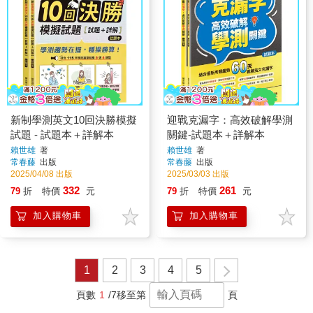
新制學測英文10回決勝模擬
迎戰克漏字：高效破解學測
試題 - 試題本＋詳解本
關鍵-試題本＋詳解本
賴世雄
著
賴世雄
著
常春藤
出版
常春藤
出版
2025/04/08 出版
2025/03/03 出版
332
261
79
折
特價
元
79
折
特價
元
加入購物車
加入購物車
1
2
3
4
5
頁數
1
/7
移至第
頁