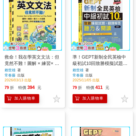
救命！我在學英文文法：但
準！GEPT新制全民英檢中
竟然不難！圖解 × 練習× 影
級初試10回致勝模擬試題
片× 小遊戲，越學越上手的
+翻譯解答本(聽力&閱讀)-試
賴世雄
著
賴世雄
著
常春藤
出版
常春藤
出版
零基礎入門書
題本+翻譯解答本+ QR
2026/03/13 出版
2025/11/05 出版
Code線上音檔
394
411
79
折
特價
元
79
折
特價
元
加入購物車
加入購物車