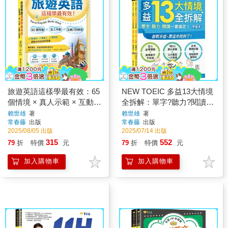
旅遊英語這樣學最有效：65
NEW TOEIC 多益13大情境
個情境 × 真人示範 × 互動口
全拆解：單字?聽力?閱讀一
說練習
書搞定！ (學習本+解析本
賴世雄
著
賴世雄
著
常春藤
出版
常春藤
出版
+QR Code音檔)
2025/08/05 出版
2025/07/14 出版
315
552
79
折
特價
元
79
折
特價
元
加入購物車
加入購物車