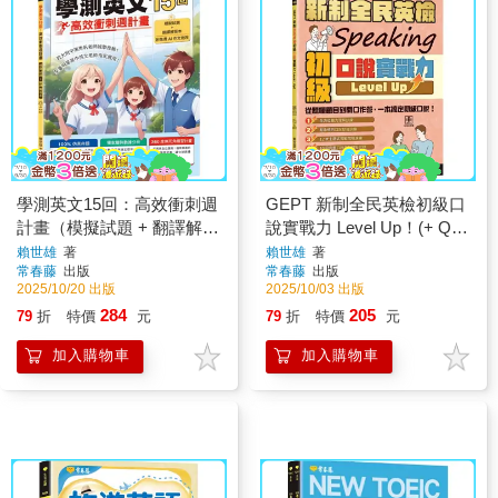
學測英文15回：高效衝刺週
GEPT 新制全民英檢初級口
計畫（模擬試題 + 翻譯解答
說實戰力 Level Up！(+ QR
本+ 附免費AI作文批改）
Code線上音檔)
賴世雄
著
賴世雄
著
常春藤
出版
常春藤
出版
2025/10/20 出版
2025/10/03 出版
284
205
79
折
特價
元
79
折
特價
元
加入購物車
加入購物車