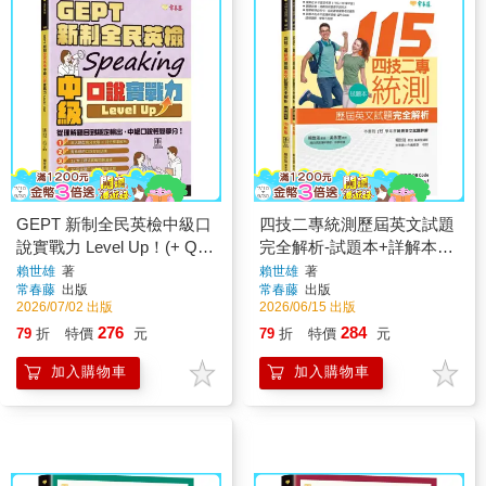
GEPT 新制全民英檢中級口
四技二專統測歷屆英文試題
說實戰力 Level Up！(+ QR
完全解析-試題本+詳解本
Code線上音檔 + AI口說練
+QR Code線上音檔(115年
賴世雄
著
賴世雄
著
常春藤
出版
常春藤
出版
習)
版)
2026/07/02 出版
2026/06/15 出版
276
284
79
折
特價
元
79
折
特價
元
加入購物車
加入購物車