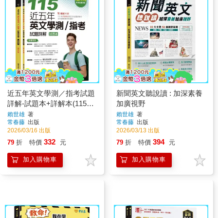
近五年英文學測／指考試題
新聞英文聽說讀 : 加深素養
詳解-試題本+詳解本(115年
加廣視野
版)
賴世雄
著
賴世雄
著
常春藤
出版
常春藤
出版
2026/03/16 出版
2026/03/13 出版
332
394
79
折
特價
元
79
折
特價
元
加入購物車
加入購物車