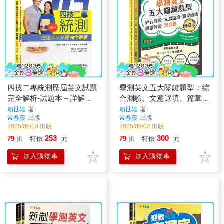
四技二專統測歷屆英文試題
學測英文五大關鍵題型：綜
完全解析-試題本＋詳解本
合測驗、文意選填、篇章結
＋QR Code線上音檔(114年
構、閱讀測驗、混合題(增
賴世雄
著
賴世雄
著
常春藤
出版
常春藤
出版
版)
修版)-試題本＋詳解本
2025/06/13 出版
2025/06/02 出版
253
300
79
折
特價
元
79
折
特價
元
加入購物車
加入購物車