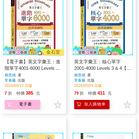
金石堂
【電子書】英文字彙王：進
英文字彙王：核心單字
階單字4001-6000 Levels 5
2001-4000 Levels 3 & 4【高
& 6【高效演練版】【有
效演練版】
賴世雄
著
賴世雄
著
常春藤
出版
常春藤
出版
聲】
2026/05/12 出版
2026/05/04 出版
385
411
7
折
特價
元
79
折
特價
元
電子書
加入購物車