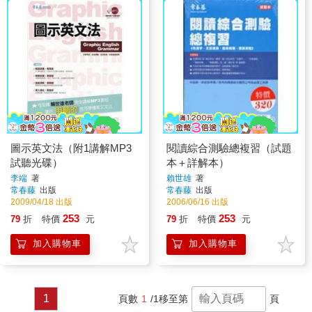
圖示英文法（附1講解MP3
閱讀綜合測驗總複習（試題
試聽光碟）
本＋詳解本）
李端
著
賴世雄
著
常春藤
出版
常春藤
出版
2009/04/18 出版
2006/06/16 出版
253
253
79
折
特價
元
79
折
特價
元
加入購物車
加入購物車
1
頁數
1
/1
移至第
頁