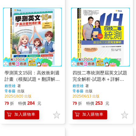
學測英文15回：高效衝刺週
四技二專統測歷屆英文試題
計畫（模擬試題 + 翻譯解答
完全解析-試題本＋詳解本
本+ 附免費AI作文批改）
＋QR Code線上音檔(114年
賴世雄
著
賴世雄
著
常春藤
出版
常春藤
出版
版)
2025/10/20 出版
2025/06/13 出版
284
253
79
折
特價
元
79
折
特價
元
加入購物車
加入購物車