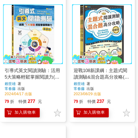
引導式英文閱讀測驗：活用
迎戰108新課綱：主題式閱
5大策略輕鬆掌握閱讀力(基
讀測驗&混合題高分攻略(增
礎版)＋ QR Code音檔
修版)-試題本＋詳解本
賴世雄
著
賴世雄
著
常春藤
出版
常春藤
出版
2024/04/17 出版
2023/08/29 出版
277
237
79
折
特價
元
79
折
特價
元
加入購物車
加入購物車