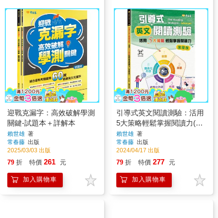
迎戰克漏字：高效破解學測
引導式英文閱讀測驗：活用
關鍵-試題本＋詳解本
5大策略輕鬆掌握閱讀力(進
階版)＋QR Code音檔
賴世雄
著
賴世雄
著
常春藤
出版
常春藤
出版
2025/03/03 出版
2024/04/17 出版
261
277
79
折
特價
元
79
折
特價
元
加入購物車
加入購物車