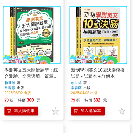
學測英文五大關鍵題型：綜
新制學測英文10回決勝模擬
合測驗、文意選填、篇章結
試題 - 試題本＋詳解本
構、閱讀測驗、混合題(增
賴世雄
著
賴世雄
著
常春藤
出版
常春藤
出版
修版)-試題本＋詳解本
2025/06/02 出版
2025/04/08 出版
300
332
79
折
特價
元
79
折
特價
元
加入購物車
加入購物車