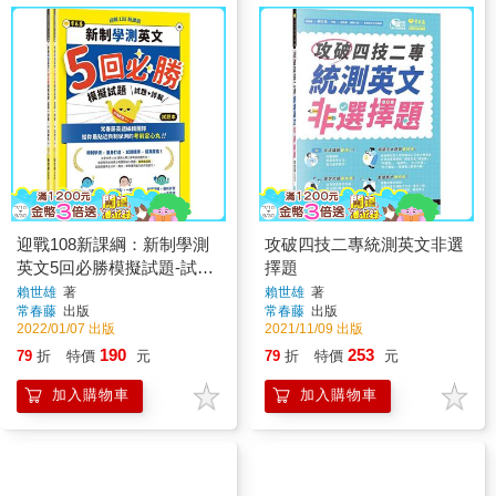
迎戰108新課綱：新制學測
攻破四技二專統測英文非選
英文5回必勝模擬試題-試題
擇題
本＋詳解本
賴世雄
著
賴世雄
著
常春藤
出版
常春藤
出版
2022/01/07 出版
2021/11/09 出版
190
253
79
折
特價
元
79
折
特價
元
加入購物車
加入購物車