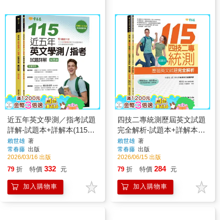
近五年英文學測／指考試題
四技二專統測歷屆英文試題
詳解-試題本+詳解本(115年
完全解析-試題本+詳解本
版)
+QR Code線上音檔(115年
賴世雄
著
賴世雄
著
常春藤
出版
常春藤
出版
版)
2026/03/16 出版
2026/06/15 出版
332
284
79
折
特價
元
79
折
特價
元
加入購物車
加入購物車