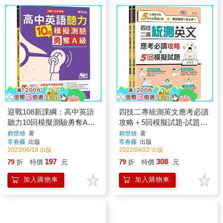
迎戰108新課綱：高中英語
四技二專統測英文應考必讀
聽力10回模擬測驗勇奪A級
攻略＋5回模擬試題-試題本
＋1MP3
＋詳解本
賴世雄
著
賴世雄
著
常春藤
出版
常春藤
出版
2023/06/19 出版
2022/04/22 出版
197
308
79
折
特價
元
79
折
特價
元
加入購物車
加入購物車