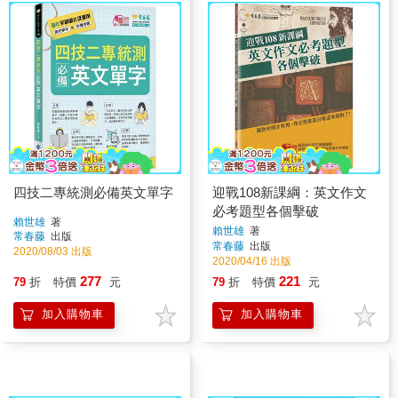
四技二專統測必備英文單字
迎戰108新課綱：英文作文
必考題型各個擊破
賴世雄
著
賴世雄
著
常春藤
出版
常春藤
出版
2020/08/03 出版
2020/04/16 出版
277
221
79
折
特價
元
79
折
特價
元
加入購物車
加入購物車