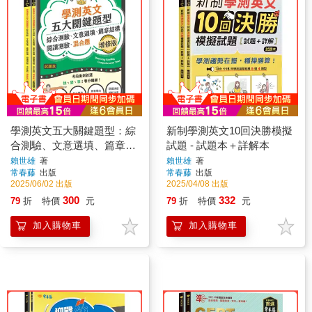
學測英文五大關鍵題型：綜
新制學測英文10回決勝模擬
合測驗、文意選填、篇章結
試題 - 試題本＋詳解本
構、閱讀測驗、混合題(增
賴世雄
著
賴世雄
著
常春藤
出版
常春藤
出版
修版)-試題本＋詳解本
2025/06/02 出版
2025/04/08 出版
300
332
79
折
特價
元
79
折
特價
元
加入購物車
加入購物車