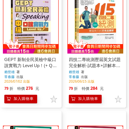
GEPT 新制全民英檢中級口
四技二專統測歷屆英文試題
說實戰力 Level Up！(+ QR
完全解析-試題本+詳解本
Code線上音檔 + AI口說練
+QR Code線上音檔(115年
賴世雄
著
賴世雄
著
常春藤
出版
常春藤
出版
習)
版)
2026/07/02 出版
2026/06/15 出版
276
284
79
折
特價
元
79
折
特價
元
加入購物車
加入購物車