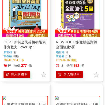
GEPT 新制全民英檢初級寫
NEW TOEIC多益模擬測驗
作實戰力 Level Up！
全面強化5回
賴世雄
著
賴世雄
著
常春藤
出版
常春藤
出版
2024/07/04 出版
2024/07/02 出版
277
552
79
折
特價
元
79
折
特價
元
加入購物車
加入購物車
引導式英文閱讀測驗：活用
引導式英文閱讀測驗：活用