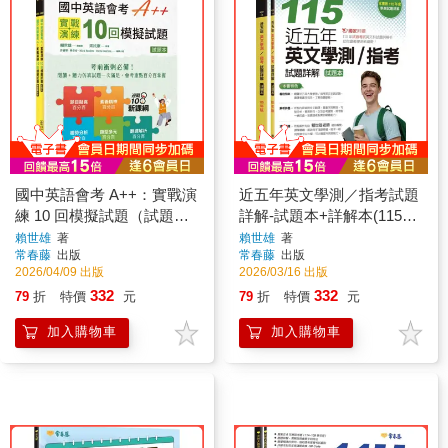
國中英語會考 A++：實戰演
近五年英文學測／指考試題
練 10 回模擬試題（試題本
詳解-試題本+詳解本(115年
+ 翻譯解析本 + QR Code線
版)
賴世雄
著
賴世雄
著
常春藤
出版
常春藤
出版
上音檔）
2026/04/09 出版
2026/03/16 出版
332
332
79
折
特價
元
79
折
特價
元
加入購物車
加入購物車