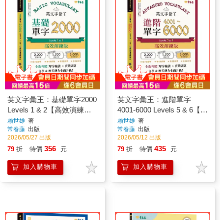
英文字彙王：基礎單字2000
英文字彙王：進階單字
Levels 1 & 2【高效演練
4001-6000 Levels 5 & 6【高
版】(附試題本，加碼送半
效演練版】(附試題本，加
賴世雄
著
賴世雄
著
常春藤
出版
常春藤
出版
年免費數位學習體驗)
碼送半年免費數位學習體
2026/05/27 出版
2026/05/12 出版
驗)
356
435
79
折
特價
元
79
折
特價
元
加入購物車
加入購物車