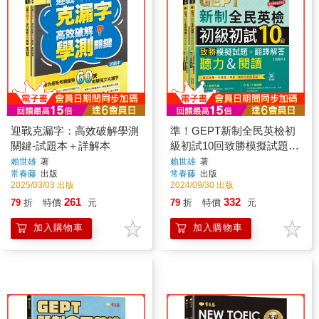
迎戰克漏字：高效破解學測
準！GEPT新制全民英檢初
關鍵-試題本＋詳解本
級初試10回致勝模擬試題＋
翻譯解答(聽力&閱讀)-試題
賴世雄
著
賴世雄
著
常春藤
出版
常春藤
出版
本＋翻譯解答本＋ QR
2025/03/03 出版
2024/09/30 出版
Code線上音檔
261
332
79
折
特價
元
79
折
特價
元
加入購物車
加入購物車