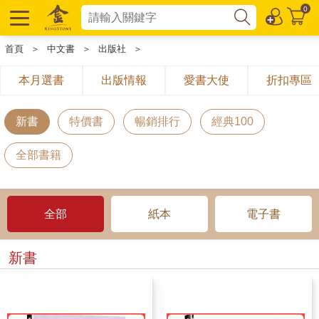
0
首頁
＞
中文書
＞
出版社
＞
本月選書
出版情報
愛書大使
折扣專區
新書
特價書
暢銷排行
經典100
全部書籍
全部
紙本
電子書
新書