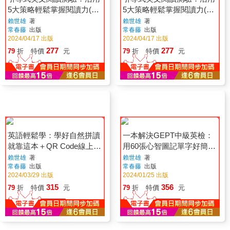
5大策略輕鬆掌握閱讀力(進
5大策略輕鬆掌握閱讀力(基
階版)＋QR Code音檔
礎版)＋ QR Code音檔
賴世雄
著
賴世雄
著
常春藤
出版
常春藤
出版
2024/04/17 出版
2024/04/17 出版
277
277
79
折
特價
元
79
折
特價
元
加入購物車
加入購物車
英語輕鬆學：學好自然拼讀
一本解決GEPT中級英檢：
就靠這本＋QR Code線上音
用60張心智圖記單字好簡單
檔
＋ QR Code線上音檔
賴世雄
著
賴世雄
著
常春藤
出版
常春藤
出版
2024/03/29 出版
2024/01/25 出版
315
356
79
折
特價
元
79
折
特價
元
加入購物車
加入購物車