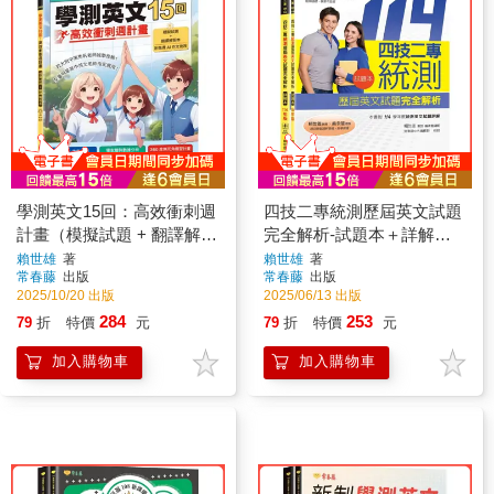
學測英文15回：高效衝刺週
四技二專統測歷屆英文試題
計畫（模擬試題 + 翻譯解答
完全解析-試題本＋詳解本
本+ 附免費AI作文批改）
＋QR Code線上音檔(114年
賴世雄
著
賴世雄
著
常春藤
出版
常春藤
出版
版)
2025/10/20 出版
2025/06/13 出版
284
253
79
折
特價
元
79
折
特價
元
加入購物車
加入購物車