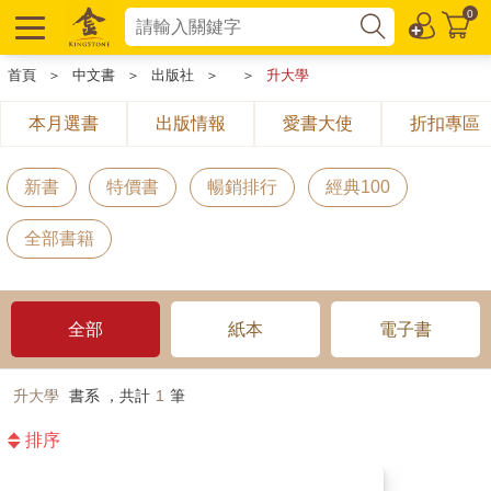
0
首頁
＞
中文書
＞
出版社
＞
＞
升大學
本月選書
出版情報
愛書大使
折扣專區
新書
特價書
暢銷排行
經典100
全部書籍
全部
紙本
電子書
升大學
書系 ，共計
1
筆
排序