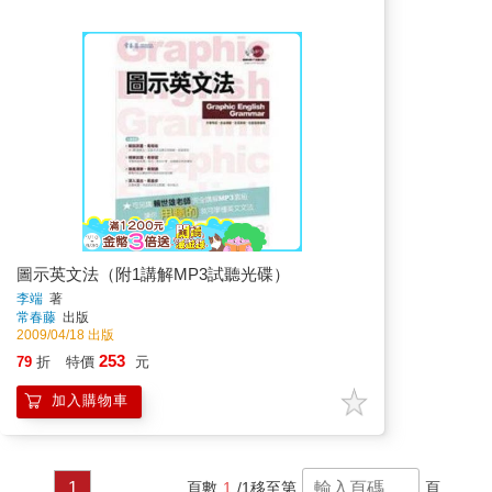
圖示英文法（附1講解MP3試聽光碟）
李端
著
常春藤
出版
2009/04/18 出版
253
79
折
特價
元
加入購物車
1
頁數
1
/1
移至第
頁