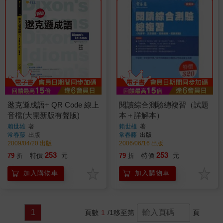
逖克遜成語+ QR Code 線上
閱讀綜合測驗總複習（試題
音檔(大開新版有聲版)
本＋詳解本）
賴世雄
著
賴世雄
著
常春藤
出版
常春藤
出版
2009/04/20 出版
2006/06/16 出版
253
253
79
折
特價
元
79
折
特價
元
加入購物車
加入購物車
1
頁數
1
/1
移至第
頁