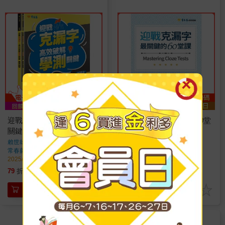
迎戰克漏字：高效破解學測
迎戰克漏字：最關鍵的60堂
關鍵-試題本＋詳解本
課
賴世雄
著
賴世雄
著
常春藤
出版
常春藤
出版
2025/03/03 出版
2019/02/21 出版
261
237
79
折
特價
元
79
折
特價
元
加入購物車
加入購物車