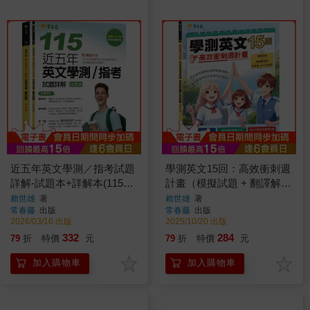
近五年英文學測／指考試題
學測英文15回：高效衝刺週
詳解-試題本+詳解本(115年
計畫（模擬試題 + 翻譯解答
版)
本+ 附免費AI作文批改）
賴世雄
著
賴世雄
著
常春藤
出版
常春藤
出版
2026/03/16 出版
2025/10/20 出版
332
284
79
折
特價
元
79
折
特價
元
加入購物車
加入購物車