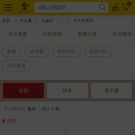
0
首頁
＞
中文書
＞
出版社
＞
＞
升大學系列
本月選書
出版情報
愛書大使
折扣專區
新書
特價書
暢銷排行
經典100
全部書籍
全部
紙本
電子書
升大學系列
書系 ，共計
8
筆
排序