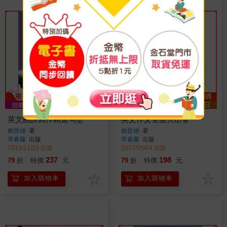
英文翻譯寫作精選句型
英文作文全面大出擊
賴世雄
著
賴世雄
著
常春藤
出版
常春藤
出版
2018/11/19 出版
2017/05/04 出版
237
198
79
折
特價
元
79
折
特價
元
加入購物車
加入購物車