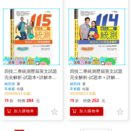
四技二專統測歷屆英文試題
四技二專統測歷屆英文試題
完全解析-試題本+詳解本
完全解析-試題本＋詳解本
+QR Code線上音檔(115年
＋QR Code線上音檔(114年
賴世雄
著
賴世雄
著
常春藤
出版
常春藤
出版
版)
版)
2026/06/15 出版
2025/06/13 出版
284
253
79
折
特價
元
79
折
特價
元
加入購物車
加入購物車