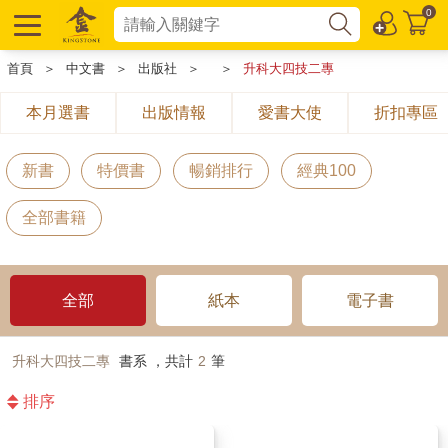
0
首頁
＞
中文書
＞
出版社
＞
＞
升科大四技二專
本月選書
出版情報
愛書大使
折扣專區
新書
特價書
暢銷排行
經典100
全部書籍
全部
紙本
電子書
升科大四技二專
書系 ，共計
2
筆
排序