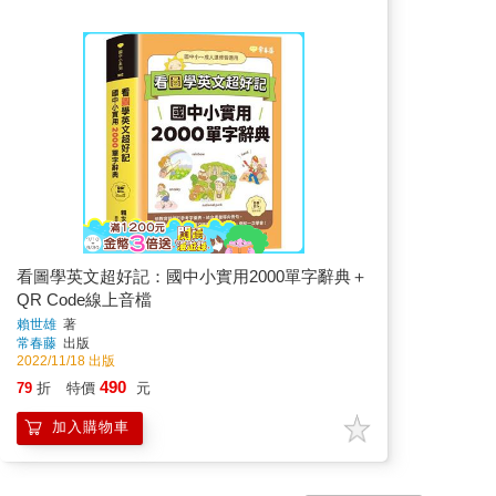
看圖學英文超好記：國中小實用2000單字辭典＋
QR Code線上音檔
賴世雄
著
常春藤
出版
2022/11/18 出版
490
79
折
特價
元
加入購物車