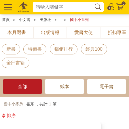
0
首頁
＞
中文書
＞
出版社
＞
＞
國中小系列
本月選書
出版情報
愛書大使
折扣專區
新書
特價書
暢銷排行
經典100
全部書籍
全部
紙本
電子書
國中小系列
書系 ，共計
1
筆
排序