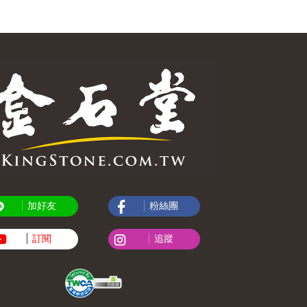
加好友
粉絲團
訂閱
追蹤