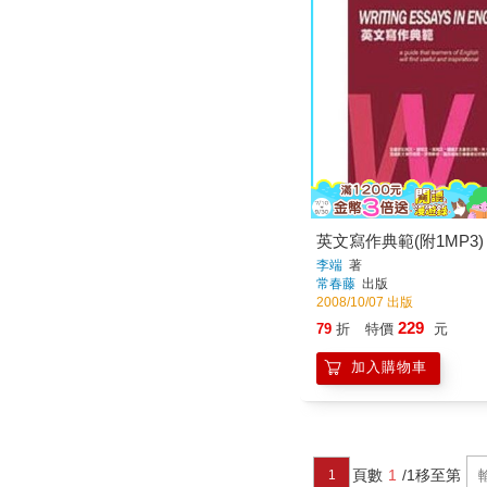
英文寫作典範(附1MP3)
李端
著
常春藤
出版
2008/10/07 出版
229
79
折
特價
元
加入購物車
頁數
1
/1
移至第
1