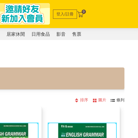
0
登入/註冊
電
居家休閒
日用食品
影音
售票
排序
圖片
條列