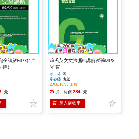
全講解MP3(4片
賴氏英文文法(贈1講解試聽MP3
另購)
光碟)
賴世雄
著
常春藤
出版
2008/10/07 出版
8
284
元
79
折
特價
元
車
加入購物車