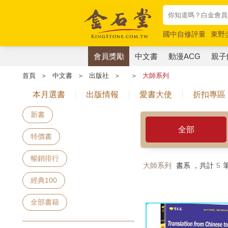
國中自修評量
東野
唯紅花綻放
奧德賽
會員獎勵
中文書
動漫ACG
親子
首頁
＞
中文書
＞
出版社
＞
＞
大師系列
本月選書
出版情報
愛書大使
折扣專區
新書
全部
特價書
暢銷排行
大師系列
書系 ，共計
5
經典100
全部書籍