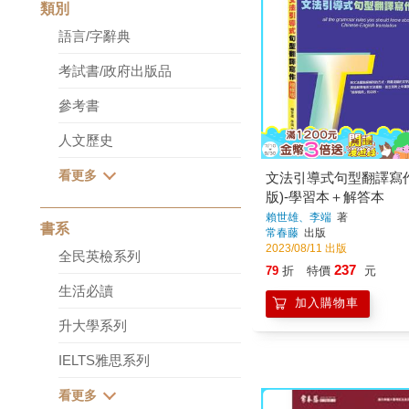
類別
語言/字辭典
考試書/政府出版品
參考書
人文歷史
文法引導式句型翻譯寫
版)-學習本＋解答本
賴世雄、李端
著
書系
常春藤
出版
2023/08/11 出版
全民英檢系列
237
79
折
特價
元
生活必讀
加入購物車
升大學系列
IELTS雅思系列