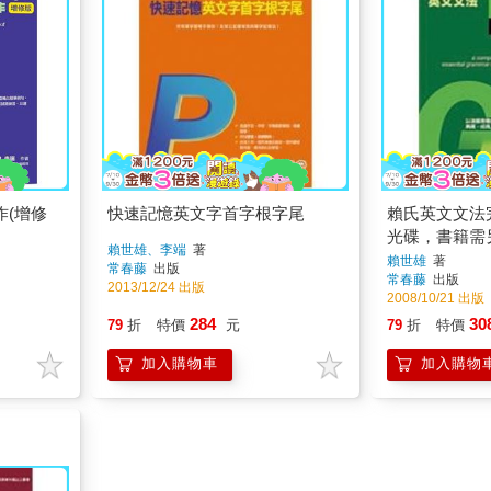
作(增修
快速記憶英文字首字根字尾
賴氏英文文法完
光碟，書籍需
賴世雄、李端
著
賴世雄
著
常春藤
出版
常春藤
出版
2013/12/24 出版
2008/10/21 出版
284
30
79
折
特價
元
79
折
特價
加入購物車
加入購物