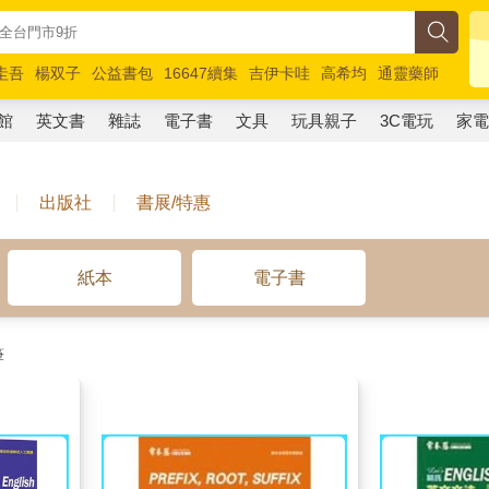
圭吾
楊双子
公益書包
16647續集
吉伊卡哇
高希均
通靈藥師
路邊攤新作
馬斯克
玩具總動員5
超慢跑
館
英文書
雜誌
電子書
文具
玩具親子
3C電玩
家
出版社
書展/特惠
紙本
電子書
筆