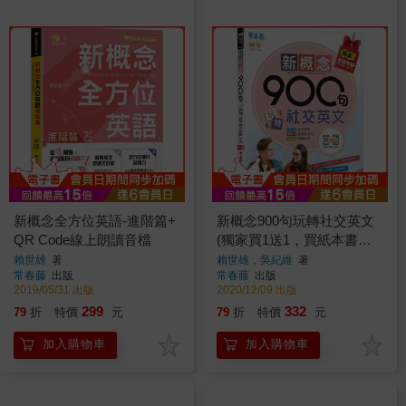
新概念全方位英語-進階篇+
新概念900句玩轉社交英文
QR Code線上朗讀音檔
(獨家買1送1，買紙本書送
電子書)
賴世雄
著
賴世雄，吳紀維
著
常春藤
出版
常春藤
出版
2019/05/31 出版
2020/12/09 出版
299
332
79
折
特價
元
79
折
特價
元
加入購物車
加入購物車