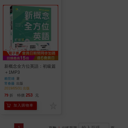
新概念全方位英語：初級篇
＋1MP3
賴世雄
著
常春藤
出版
2019/05/31 出版
253
79
折
特價
元
加入購物車
1
頁數
1
/1
移至第
頁