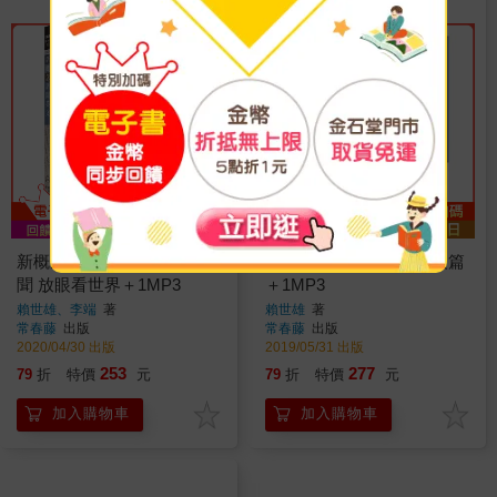
新概念新聞英文：輕鬆讀新
新概念全方位英語：中級篇
聞 放眼看世界＋1MP3
＋1MP3
賴世雄、李端
著
賴世雄
著
常春藤
出版
常春藤
出版
2020/04/30 出版
2019/05/31 出版
253
277
79
折
特價
元
79
折
特價
元
加入購物車
加入購物車