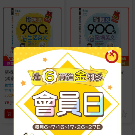
新概念900句玩轉生活英文
新概念900句玩轉職場英文
(獨家買1送1，買紙本書送
(獨家買1送1，買紙本書送
電子書)
電子書)
賴世雄，吳紀維
著
賴世雄，吳紀維
著
常春藤
出版
常春藤
出版
2020/12/09 出版
2020/12/09 出版
332
332
79
折
特價
元
79
折
特價
元
加入購物車
加入購物車