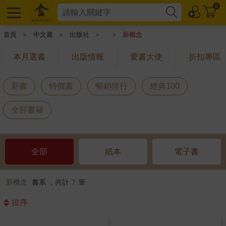
0
首頁
＞
中文書
＞
出版社
＞
＞
新概念
本月選書
出版情報
愛書大使
折扣專區
新書
特價書
暢銷排行
經典100
全部書籍
全部
紙本
電子書
新概念
書系 ，共計
7
筆
排序