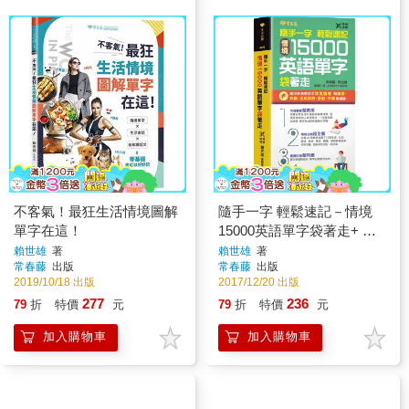
不客氣！最狂生活情境圖解
隨手一字 輕鬆速記－情境
單字在這！
15000英語單字袋著走+ QR
Code 線上音檔（口袋書 附
賴世雄
著
賴世雄
著
常春藤
出版
常春藤
出版
防水書套）
2019/10/18 出版
2017/12/20 出版
277
236
79
折
特價
元
79
折
特價
元
加入購物車
加入購物車