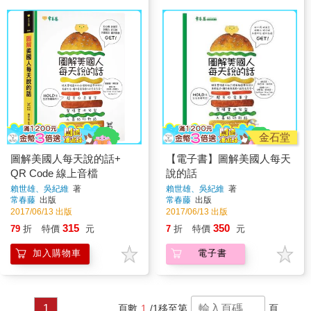
金石堂
圖解美國人每天說的話+
【電子書】圖解美國人每天
QR Code 線上音檔
說的話
賴世雄、吳紀維
著
賴世雄、吳紀維
著
常春藤
出版
常春藤
出版
2017/06/13 出版
2017/06/13 出版
315
350
79
折
特價
元
7
折
特價
元
加入購物車
電子書
1
頁數
1
/1
移至第
頁