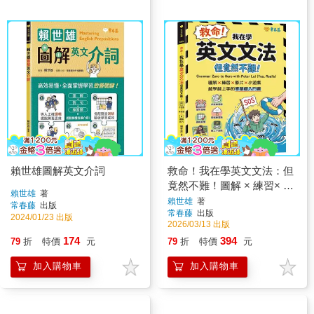
賴世雄圖解英文介詞
救命！我在學英文文法：但
竟然不難！圖解 × 練習× 影
賴世雄
著
片× 小遊戲，越學越上手的
賴世雄
著
常春藤
出版
常春藤
出版
零基礎入門書
2024/01/23 出版
2026/03/13 出版
174
394
79
折
特價
元
79
折
特價
元
加入購物車
加入購物車