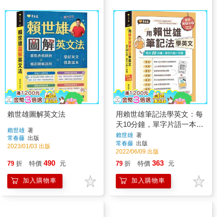
賴世雄圖解英文法
用賴世雄筆記法學英文：每
天10分鐘，單字片語一本通
賴世雄
著
(獨家買1送1，買紙本書送
賴世雄
著
常春藤
出版
常春藤
出版
電子書)
2023/01/03 出版
2022/06/09 出版
490
363
79
折
特價
元
79
折
特價
元
加入購物車
加入購物車