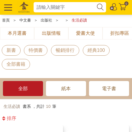
0
首頁
＞
中文書
＞
出版社
＞
＞
生活必讀
本月選書
出版情報
愛書大使
折扣專區
新書
特價書
暢銷排行
經典100
全部書籍
全部
紙本
電子書
生活必讀
書系 ，共計
10
筆
排序