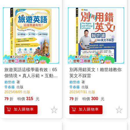
旅遊英語這樣學最有效：65
別再用錯英文！賴世雄教你
個情境 × 真人示範 × 互動口
英文不踩雷
說練習
賴世雄
著
賴世雄
著
常春藤
出版
常春藤
出版
2025/08/05 出版
2023/07/31 出版
315
300
79
折
特價
元
79
折
特價
元
加入購物車
加入購物車