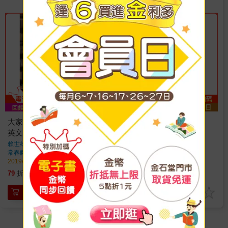
大家好！我是賴世雄：自許
我就是醬學好英文的＋
英文尖兵，用 PASSION 翻
1MP3
轉人生！
賴世雄
著
賴世雄
著
常春藤
出版
常春藤
出版
2019/01/28 出版
2017/09/28 出版
253
253
79
折
特價
元
79
折
特價
元
加入購物車
加入購物車