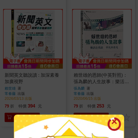
新聞英文聽說讀 : 加深素養
賴世雄的恩師(中英對照)：
加廣視野
張為麟的人生故事：樂活在
英語 平凡中非凡
賴世雄
著
張為麟
著
常春藤
出版
常春藤
出版
2026/03/13 出版
2020/06/15 出版
394
253
79
折
特價
元
79
折
特價
元
加入購物車
加入購物車