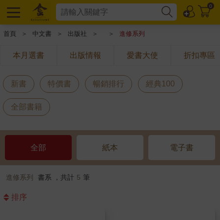
0
首頁
＞
中文書
＞
出版社
＞
＞
進修系列
本月選書
出版情報
愛書大使
折扣專區
新書
特價書
暢銷排行
經典100
全部書籍
全部
紙本
電子書
進修系列
書系 ，共計
5
筆
排序