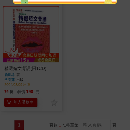
精選短文背誦(附1CD)
賴世雄
著
常春藤
出版
2004/03/09 出版
190
79
折
特價
元
加入購物車
1
頁數
1
/1
移至第
頁