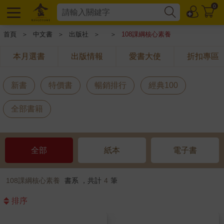
0
首頁
＞
中文書
＞
出版社
＞
＞
108課綱核心素養
本月選書
出版情報
愛書大使
折扣專區
新書
特價書
暢銷排行
經典100
全部書籍
全部
紙本
電子書
108課綱核心素養
書系 ，共計
4
筆
排序