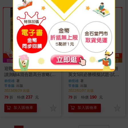
迎戰108新課綱：主題式閱
迎戰108新課綱：新制學測
讀測驗&混合題高分攻略(增
英文5回必勝模擬試題-試題
修版)-試題本＋詳解本
本＋詳解本
賴世雄
著
賴世雄
著
常春藤
出版
常春藤
出版
2023/08/29 出版
2022/01/07 出版
237
190
79
折
特價
元
79
折
特價
元
加入購物車
加入購物車