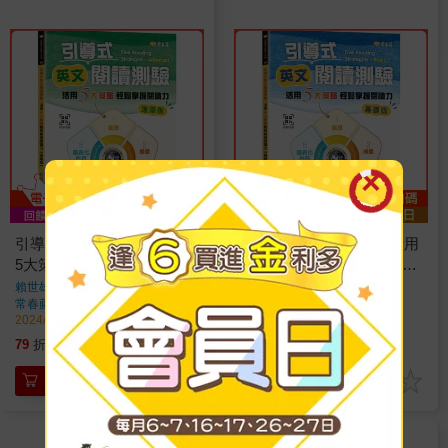
引導式英文閱讀測驗：活用
引導式英文閱讀測驗：活用
5大策略輕鬆掌握閱讀力(進
5大策略輕鬆掌握閱讀力(基
階版)＋QR Code音檔
礎版)＋ QR Code音檔
賴世雄
著
賴世雄
著
常春藤
出版
常春藤
出版
2024/04/17 出版
2024/04/17 出版
277
277
79
折
特價
元
79
折
特價
元
加入購物車
加入購物車