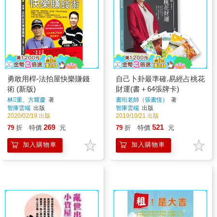
勇敢用桿-法拍屋快樂賺錢
自己卜卦最準確.易經占桃花
術 (新版)
財運(書＋64張牌卡)
林重、方耀慶
著
書珩老師（張書恆）
著
智庫雲端
出版
智庫雲端
出版
2020/02/19 出版
2019/10/21 出版
269
521
79
折
特價
元
79
折
特價
元
加入購物車
加入購物車