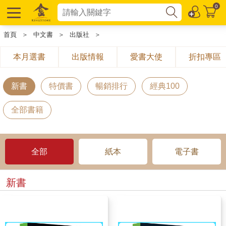
0
首頁
＞
中文書
＞
出版社
＞
本月選書
出版情報
愛書大使
折扣專區
新書
特價書
暢銷排行
經典100
全部書籍
全部
紙本
電子書
新書