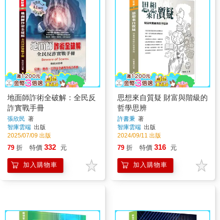
地面師詐術全破解：全民反
思想來自質疑 財富與階級的
詐實戰手冊
哲學思辨
張欣民
著
許書秉
著
智庫雲端
出版
智庫雲端
出版
2025/07/09 出版
2024/09/11 出版
332
316
79
折
特價
元
79
折
特價
元
加入購物車
加入購物車