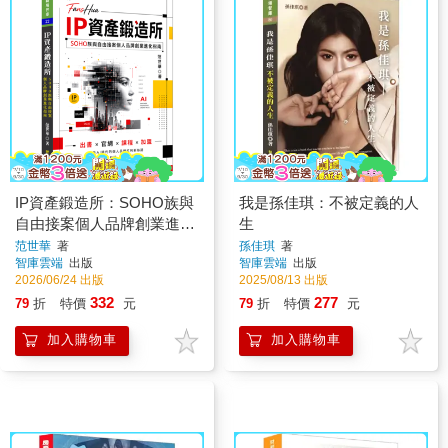
IP資產鍛造所：SOHO族與
我是孫佳琪：不被定義的人
自由接案個人品牌創業進化
生
指南
范世華
著
孫佳琪
著
智庫雲端
出版
智庫雲端
出版
2026/06/24 出版
2025/08/13 出版
332
277
79
折
特價
元
79
折
特價
元
加入購物車
加入購物車