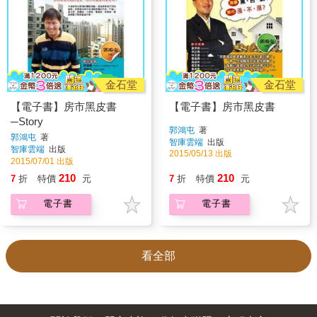
金石堂
金石堂
【電子書】房市黑皮書
【電子書】房市黑皮書
─Story
郭鴻屯
著
郭鴻屯
著
智庫雲端
出版
智庫雲端
出版
2015/05/13 出版
2015/07/01 出版
210
210
7
折
特價
元
7
折
特價
元
電子書
電子書
看全部