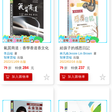
氣質商道：香學香道香文化
給孩子的感恩日記
李品端
著
林凡維Jessie Lin Brown
著
智庫雲端
出版
智庫雲端
出版
2022/11/09 出版
2022/02/16 出版
284
237
79
折
特價
元
79
折
特價
元
加入購物車
加入購物車