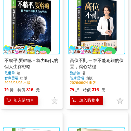
不躺平,要幹嘛－算力時代的
高位不亂 ─ 在不能犯錯的位
個人生存戰略
置，讓心站穩
范世華
著
鄭詩諭
著
智庫雲端
出版
智庫雲端
出版
2026/08/05 出版
2026/06/24 出版
316
316
79
折
特價
元
79
折
特價
元
加入購物車
加入購物車