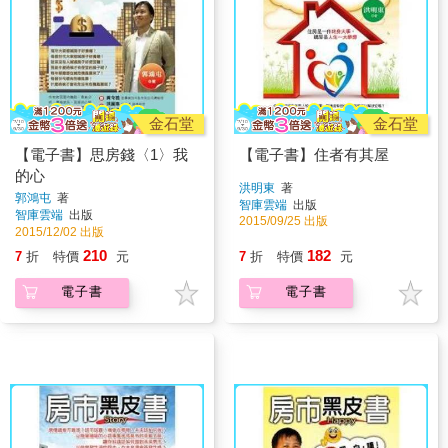
金石堂
金石堂
【電子書】思房錢〈1〉我
【電子書】住者有其屋
的心
洪明東
著
郭鴻屯
著
智庫雲端
出版
智庫雲端
出版
2015/09/25 出版
2015/12/02 出版
210
182
7
折
特價
元
7
折
特價
元
電子書
電子書