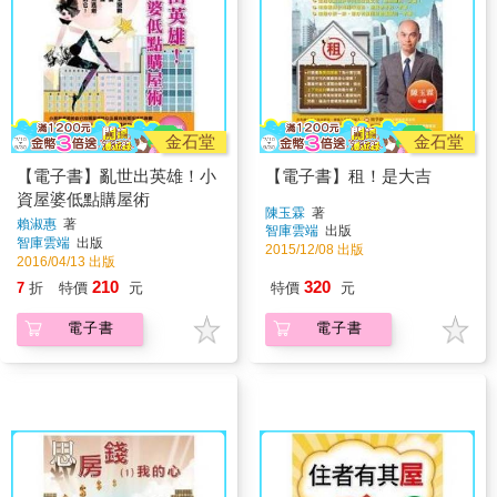
金石堂
金石堂
【電子書】亂世出英雄！小
【電子書】租！是大吉
資屋婆低點購屋術
陳玉霖
著
賴淑惠
著
智庫雲端
出版
智庫雲端
出版
2015/12/08 出版
2016/04/13 出版
210
320
7
折
特價
元
特價
元
電子書
電子書