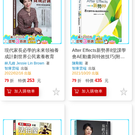
現代家長必學的未來領袖養
After Effects新勢界8堂課學
成計劃世界公民素養教育
會AE動畫與特效技巧(附光
碟)
林凡維 Jessie Lin Brown
著
陳剛毅
著
智庫雲端
出版
智庫雲端
出版
2022/02/16 出版
2021/10/20 出版
253
435
79
折
特價
元
79
折
特價
元
加入購物車
加入購物車