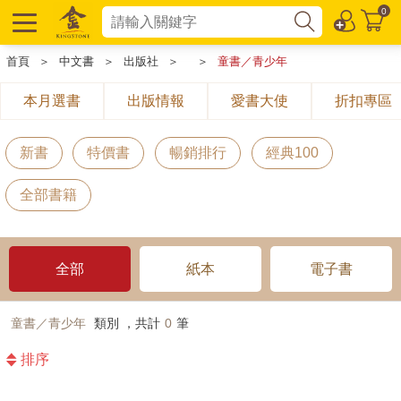
0
首頁
＞
中文書
＞
出版社
＞
＞
童書／青少年
本月選書
出版情報
愛書大使
折扣專區
新書
特價書
暢銷排行
經典100
全部書籍
全部
紙本
電子書
童書／青少年
類別 ，共計
0
筆
排序