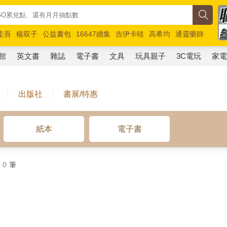
圭吾
楊双子
公益書包
16647續集
吉伊卡哇
高希均
通靈藥師
路邊攤新作
馬斯克
玩具總動員5
超慢跑
館
英文書
雜誌
電子書
文具
玩具親子
3C電玩
家
出版社
書展/特惠
紙本
電子書
計
0
筆