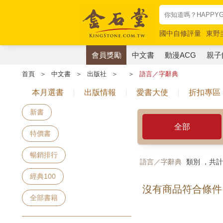
國中自修評量
東野
唯紅花綻放
奧德賽
會員獎勵
中文書
動漫ACG
親子
首頁
＞
中文書
＞
出版社
＞
＞
語言／字辭典
本月選書
出版情報
愛書大使
折扣專區
新書
全部
特價書
暢銷排行
語言／字辭典
類別 ，共
經典100
沒有商品符合條件
全部書籍