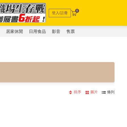
0
登入/註冊
電
居家休閒
日用食品
影音
售票
排序
圖片
條列