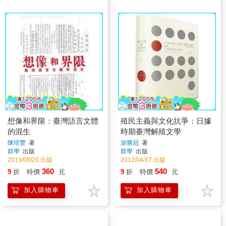
想像和界限：臺灣語言文體
殖民主義與文化抗爭：日據
的混生
時期臺灣解殖文學
陳培豐
著
游勝冠
著
群學
出版
群學
出版
2013/08/20 出版
2012/04/17 出版
360
540
9
折
特價
元
9
折
特價
元
加入購物車
加入購物車