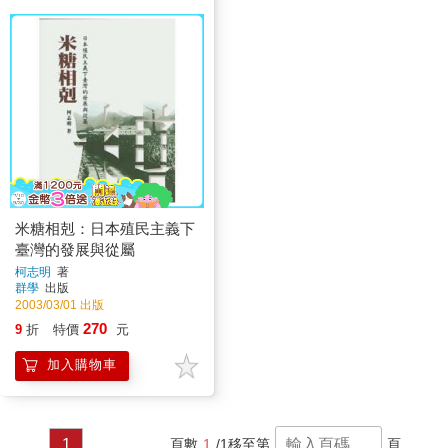
米糖相剋：日本殖民主義下
臺灣的發展與從屬
柯志明
著
群學
出版
2003/03/01 出版
270
9
折
特價
元
加入購物車
1
頁數
1
/1
移至第
頁