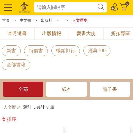
0
首頁
＞
中文書
＞
出版社
＞
＞
人文歷史
本月選書
出版情報
愛書大使
折扣專區
新書
特價書
暢銷排行
經典100
全部書籍
全部
紙本
電子書
人文歷史
類別 ，共計
9
筆
排序