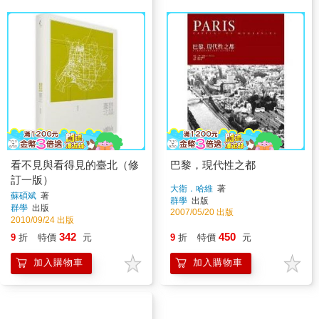
看不見與看得見的臺北（修
巴黎，現代性之都
訂一版）
大衛．哈維
著
蘇碩斌
著
群學
出版
群學
出版
2007/05/20 出版
2010/09/24 出版
342
450
9
折
特價
元
9
折
特價
元
加入購物車
加入購物車