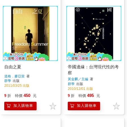
自由之夏
帝國邊緣：台灣現代性的考
察
道格．麥亞當
著
黃金麟／主編
著
群學
出版
群學
出版
2011/03/25 出版
2010/12/01 出版
450
495
9
折
特價
元
9
折
特價
元
加入購物車
加入購物車