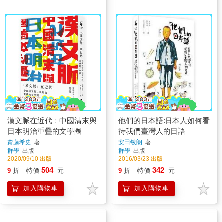
漢文脈在近代：中國清末與
他們的日本語:日本人如何看
日本明治重疊的文學圈
待我們臺灣人的日語
齋藤希史
著
安田敏朗
著
群學
出版
群學
出版
2020/09/10 出版
2016/03/23 出版
504
342
9
折
特價
元
9
折
特價
元
加入購物車
加入購物車