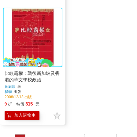
比較霸權：戰後新加坡及香
港的華文學校政治
黃庭康
著
群學
出版
2008/12/13 出版
315
9
折
特價
元
加入購物車