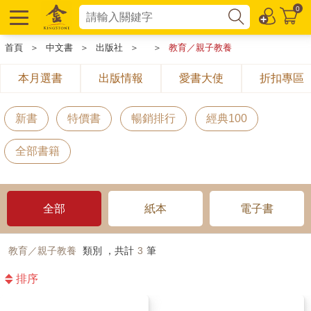
0
首頁
＞
中文書
＞
出版社
＞
＞
教育／親子教養
本月選書
出版情報
愛書大使
折扣專區
新書
特價書
暢銷排行
經典100
全部書籍
全部
紙本
電子書
教育／親子教養
類別 ，共計
3
筆
排序