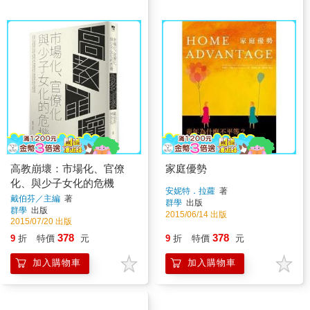
高教崩壞：市場化、官僚
家庭優勢
化、與少子女化的危機
安妮特．拉蘿
著
戴伯芬／主編
著
群學
出版
群學
出版
2015/06/14 出版
2015/07/20 出版
378
378
9
折
特價
元
9
折
特價
元
加入購物車
加入購物車