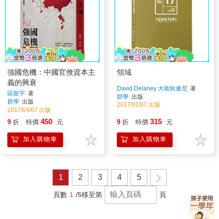
強國危機：中國官僚資本主
領域
義的興衰
David Delaney 大衛狄連尼
著
區龍宇
著
群學
出版
群學
出版
2017/02/07 出版
2017/04/07 出版
450
315
9
折
特價
元
9
折
特價
元
加入購物車
加入購物車
1
2
3
4
5
頁數
1
/5
移至第
頁