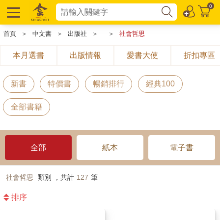
0
首頁
＞
中文書
＞
出版社
＞
＞
社會哲思
本月選書
出版情報
愛書大使
折扣專區
新書
特價書
暢銷排行
經典100
全部書籍
全部
紙本
電子書
社會哲思
類別 ，共計
127
筆
排序