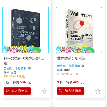
科學與技術研究導論(第二
世界體系分析引論
版)
伊曼紐．華勒斯坦
著
瑟吉歐．希斯蒙都
著
群學
出版
群學
出版
2025/09/24 出版
2026/02/11 出版
504
405
9
折
特價
元
9
折
特價
元
加入購物車
加入購物車