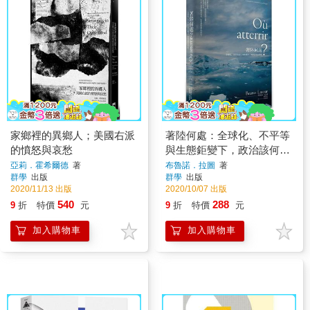
家鄉裡的異鄉人；美國右派
著陸何處：全球化、不平等
的憤怒與哀愁
與生態鉅變下，政治該何去
何從？
亞莉．霍希爾德
著
布魯諾．拉圖
著
群學
出版
群學
出版
2020/11/13 出版
2020/10/07 出版
540
288
9
折
特價
元
9
折
特價
元
加入購物車
加入購物車