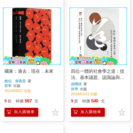
國家：過去．現在．未來
四位一體的社會學之道：技
法、基本議題、認識論與存
鮑伯．傑索普
著
在感
謝國雄
著
群學
出版
群學
出版
2024/05/07 出版
2024/01/31 出版
567
540
9
折
特價
元
9
折
特價
元
加入購物車
加入購物車