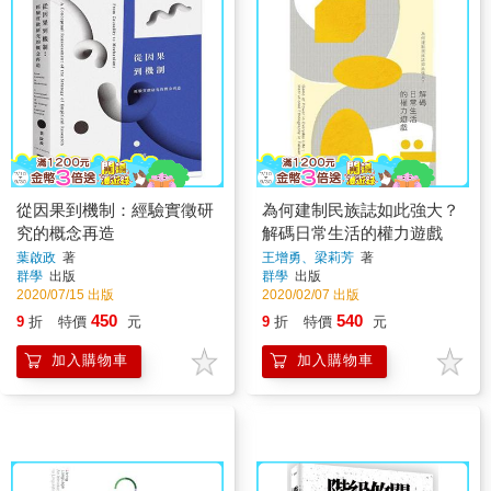
從因果到機制：經驗實徵研
為何建制民族誌如此強大？
究的概念再造
解碼日常生活的權力遊戲
葉啟政
著
王增勇、梁莉芳
著
群學
出版
群學
出版
2020/07/15 出版
2020/02/07 出版
450
540
9
折
特價
元
9
折
特價
元
加入購物車
加入購物車