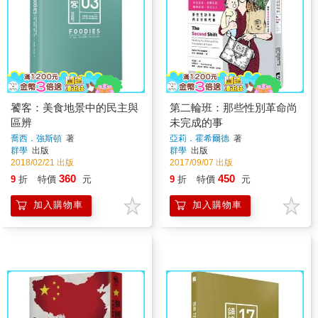
饕客：美食地景中的民主與
第二輪班：那些性別革命尚
區辨
未完成的事
喬西．強斯頓
著
亞莉．霍希爾德
著
群學
出版
群學
出版
2018/02/21 出版
2017/09/07 出版
360
450
9
折
特價
元
9
折
特價
元
加入購物車
加入購物車