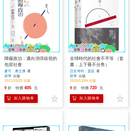
障礙政治：邁向消弭歧視的
全球時代的社會不平等 （套
包容社會
書，上下冊不分售）
麥可．奧立佛
著
亞史考特．瑟諾
著
群學
出版
群學
出版
2021/10/25 出版
2020/12/04 出版
405
720
9
折
特價
元
9
折
特價
元
加入購物車
加入購物車