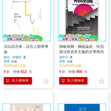
活出語言來：語言人類學導
階級攸關：國族論述、性別
論
政治與資本主義的文學再現
蘿拉．阿赫恩
著
謝世宗
著
群學
出版
群學
出版
2020/02/07 出版
2019/03/28 出版
612
450
9
折
特價
元
9
折
特價
元
加入購物車
加入購物車