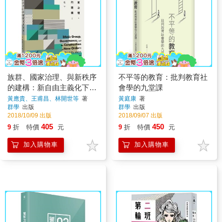
族群、國家治理、與新秩序
不平等的教育：批判教育社
的建構：新自由主義化下的
會學的九堂課
族群性
黃應貴、王甫昌、林開世等
著
黃庭康
著
群學
出版
群學
出版
2018/10/09 出版
2018/09/07 出版
405
450
9
折
特價
元
9
折
特價
元
加入購物車
加入購物車