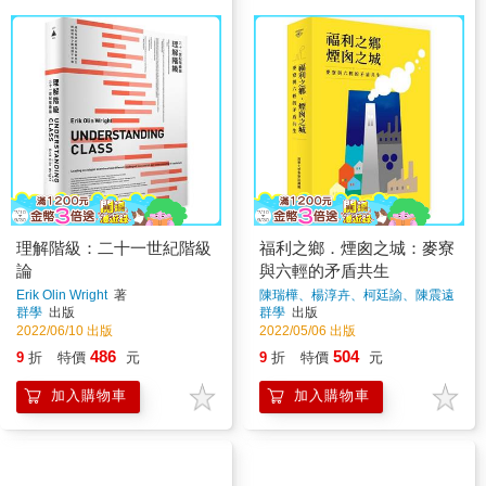
理解階級：二十一世紀階級
福利之鄉．煙囪之城：麥寮
論
與六輕的矛盾共生
Erik Olin Wright
著
陳瑞樺、楊淳卉、柯廷諭、陳震遠
著
群學
出版
群學
出版
2022/06/10 出版
2022/05/06 出版
486
504
9
折
特價
元
9
折
特價
元
加入購物車
加入購物車