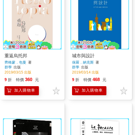
重返烏托邦
城市與設計
齊格蒙．包曼
著
保羅．納克斯
著
群學
出版
群學
出版
2019/03/15 出版
2019/03/14 出版
360
468
9
折
特價
元
9
折
特價
元
加入購物車
加入購物車