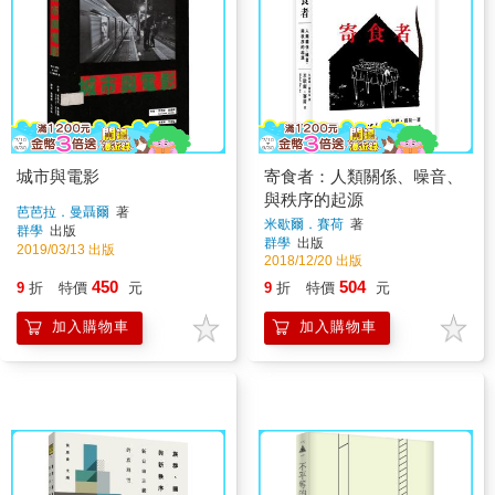
城市與電影
寄食者：人類關係、噪音、
與秩序的起源
芭芭拉．曼聶爾
著
米歇爾．賽荷
著
群學
出版
群學
出版
2019/03/13 出版
2018/12/20 出版
450
504
9
折
特價
元
9
折
特價
元
加入購物車
加入購物車