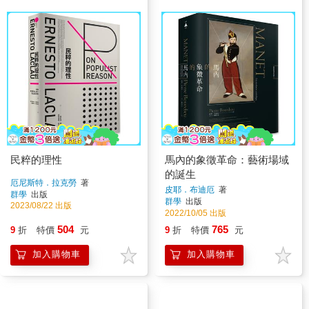
民粹的理性
馬內的象徵革命：藝術場域
的誕生
厄尼斯特．拉克勞
著
皮耶．布迪厄
著
群學
出版
群學
出版
2023/08/22 出版
2022/10/05 出版
504
765
9
折
特價
元
9
折
特價
元
加入購物車
加入購物車