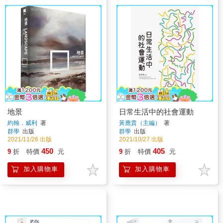
地景
日常生活中的社會運動
約翰．威利
著
黃應貴（主編）
著
群學
出版
群學
出版
2021/11/26 出版
2021/10/27 出版
450
405
9
折
特價
元
9
折
特價
元
加入購物車
加入購物車