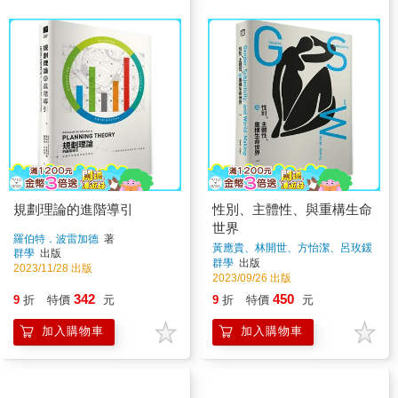
規劃理論的進階導引
性別、主體性、與重構生命
世界
羅伯特．波雷加德
著
黃應貴、林開世、方怡潔、呂玫鍰
群學
出版
著
群學
出版
2023/11/28 出版
2023/09/26 出版
342
450
9
折
特價
元
9
折
特價
元
加入購物車
加入購物車