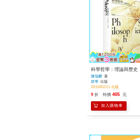
科學哲學：理論與歷史
陳瑞麟
著
群學
出版
2010/02/11 出版
405
9
折
特價
元
加入購物車