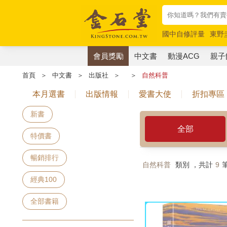
國中自修評量
東野
唯紅花綻放
奧德賽
會員獎勵
中文書
動漫ACG
親子
首頁
＞
中文書
＞
出版社
＞
＞
自然科普
本月選書
出版情報
愛書大使
折扣專區
新書
全部
特價書
暢銷排行
自然科普
類別 ，共計
9
經典100
全部書籍