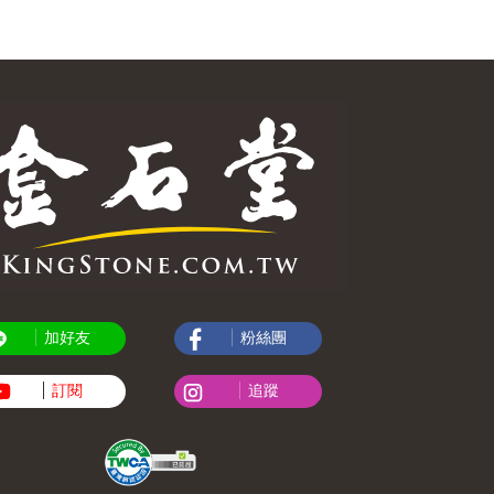
加好友
粉絲團
訂閱
追蹤