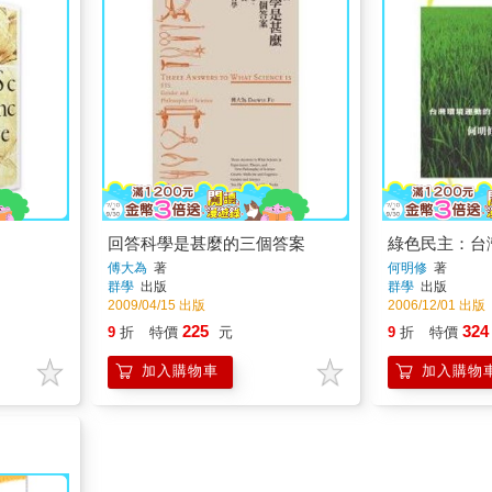
回答科學是甚麼的三個答案
綠色民主：台
傅大為
著
何明修
著
群學
出版
群學
出版
2009/04/15 出版
2006/12/01 出版
225
324
9
折
特價
元
9
折
特價
加入購物車
加入購物