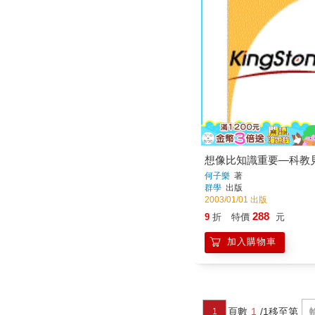
想像比知識重要—科教
何子樂
著
群學
出版
2003/01/01 出版
288
9
折
特價
元
加入購物車
頁數
1
/1
移至第
1