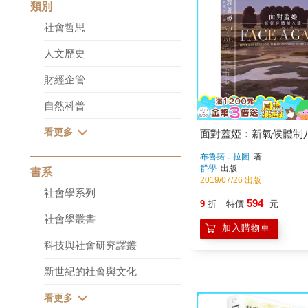
類別
社會哲思
人文歷史
財經企管
自然科普
面對蓋婭：新氣候體制
布魯諾．拉圖
著
群學
出版
書系
2019/07/26 出版
社會學系列
594
9
折
特價
元
社會學叢書
加入購物車
科技與社會研究譯叢
新世紀的社會與文化