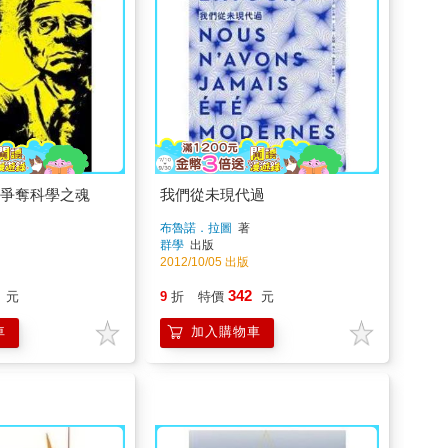
︰爭奪科學之魂
我們從未現代過
布魯諾．拉圖
著
群學
出版
2012/10/05 出版
342
元
9
折
特價
元
車
加入購物車