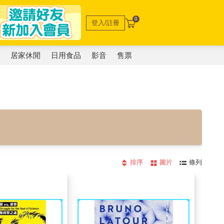
0
登入/註冊
電
居家休閒
日用食品
影音
售票
排序
圖片
條列