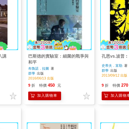
八講
巴斯德的實驗室：細菌的戰爭與
孔恩vs.波普
和平
史蒂夫．富勒
著
布魯諾．拉圖
著
群學
出版
群學
出版
2013/09/12 出版
2016/06/13 出版
450
270
9
折
特價
元
9
折
特價
加入購物車
加入購物