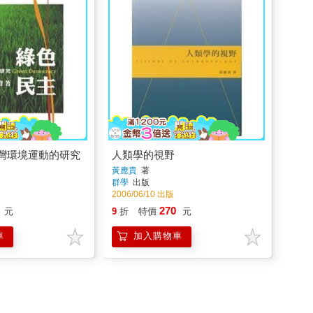
灣環境運動的研究
人類學的視野
黃應貴
著
群學
出版
2006/06/10 出版
270
元
9
折
特價
元
車
加入購物車