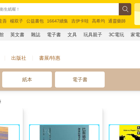
圭吾
楊双子
公益書包
16647續集
吉伊卡哇
高希均
通靈藥師
路邊攤新作
馬斯克
玩具總動員5
超慢跑
館
英文書
雜誌
電子書
文具
玩具親子
3C電玩
家
出版社
書展/特惠
紙本
電子書
筆