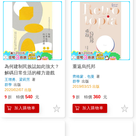
為何建制民族誌如此強大？
重返烏托邦
解碼日常生活的權力遊戲
齊格蒙．包曼
著
王增勇、梁莉芳
著
群學
出版
群學
出版
2019/03/15 出版
2020/02/07 出版
540
360
9
折
特價
元
9
折
特價
元
加入購物車
加入購物車