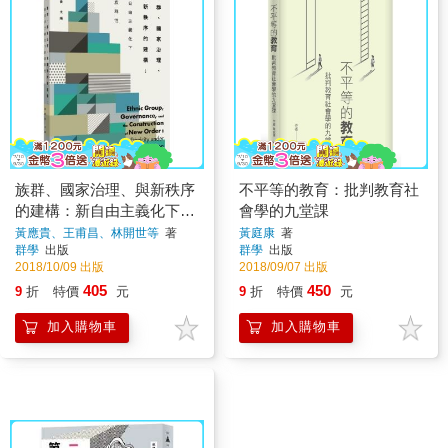
族群、國家治理、與新秩序
不平等的教育：批判教育社
的建構：新自由主義化下的
會學的九堂課
族群性
黃應貴、王甫昌、林開世等
著
黃庭康
著
群學
出版
群學
出版
2018/10/09 出版
2018/09/07 出版
405
450
9
折
特價
元
9
折
特價
元
加入購物車
加入購物車