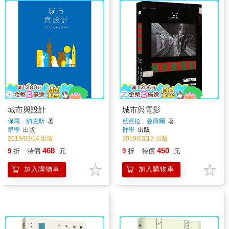
城市與設計
城市與電影
保羅．納克斯
著
芭芭拉．曼聶爾
著
群學
出版
群學
出版
2019/03/14 出版
2019/03/13 出版
468
450
9
折
特價
元
9
折
特價
元
加入購物車
加入購物車