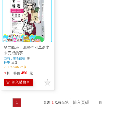
第二輪班：那些性別革命尚
未完成的事
亞莉．霍希爾德
著
群學
出版
2017/09/07 出版
450
9
折
特價
元
加入購物車
1
頁數
1
/1
移至第
頁