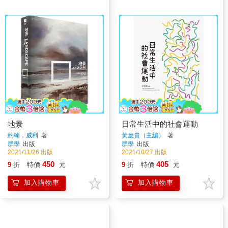
地景
日常生活中的社會運動
約翰．威利
著
黃應貴（主編）
著
群學
出版
群學
出版
2021/11/26 出版
2021/10/27 出版
450
405
9
折
特價
元
9
折
特價
元
加入購物車
加入購物車