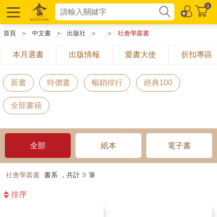
0
首頁
＞
中文書
＞
出版社
＞
＞
社會學叢書
本月選書
出版情報
愛書大使
折扣專區
新書
特價書
暢銷排行
經典100
全部書籍
全部
紙本
電子書
社會學叢書
書系 ，共計
9
筆
排序