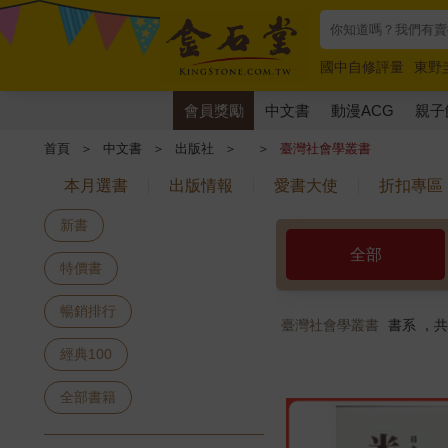
國中自修評量
東野
唯紅花綻放
奧德賽
會員獎勵
中文書
動漫ACG
親子
首頁
＞
中文書
＞
出版社
＞
＞
臺灣社會學叢書
本月選書
出版情報
愛書大使
折扣專區
新書
全部
特價書
暢銷排行
臺灣社會學叢書
書系 ，
經典100
全部書籍