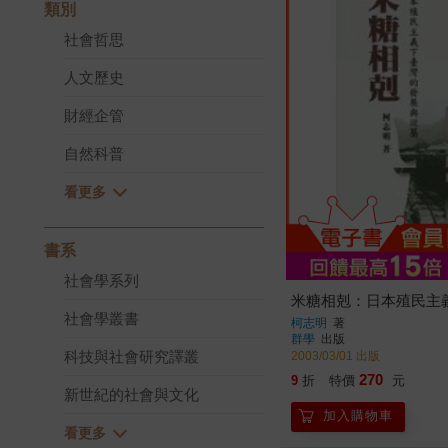
類別
社會哲思
人文歷史
財經企管
自然科普
書系
社會學系列
米糖相剋：日本殖民主
社會學叢書
柯志明
著
群學
出版
科技與社會研究譯叢
2003/03/01 出版
270
9
折
特價
元
新世紀的社會與文化
加入購物車