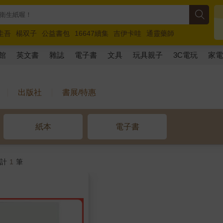
圭吾
楊双子
公益書包
16647續集
吉伊卡哇
通靈藥師
路邊攤新作
馬斯克
玩具總動員5
超慢跑
館
英文書
雜誌
電子書
文具
玩具親子
3C電玩
家
出版社
書展/特惠
紙本
電子書
共計
1
筆