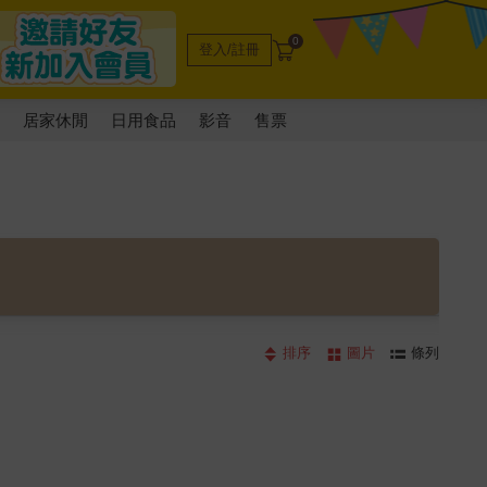
0
登入/註冊
電
居家休閒
日用食品
影音
售票
排序
圖片
條列