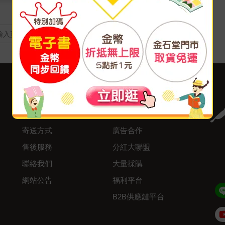
頁
客服中心
合作與服務
購物說明
異業合作
付款方式
我要成為供應商
寄送方式
廣告合作
售後服務
分紅大聯盟
聯絡我們
大量採購
網站公告
福利平台
B2B供應鏈平台
Admin