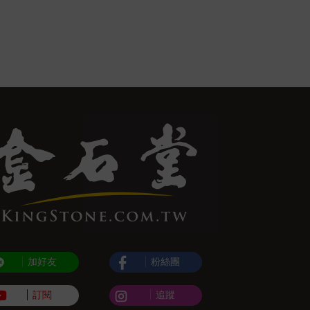
加好友
粉絲團
訂閱
追蹤