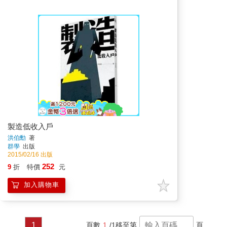
製造低收入戶
洪伯勳
著
群學
出版
2015/02/16 出版
252
9
折
特價
元
加入購物車
1
頁數
1
/1
移至第
頁