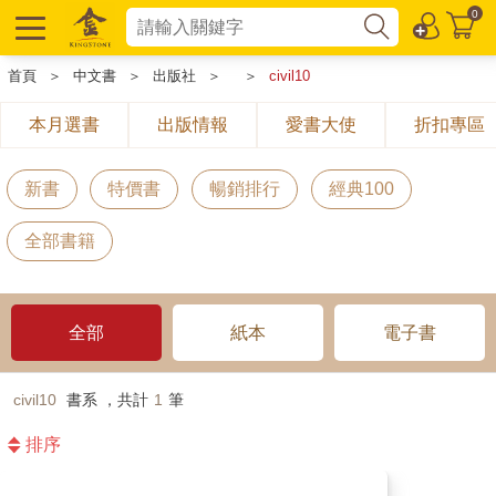
0
首頁
＞
中文書
＞
出版社
＞
＞
civil10
本月選書
出版情報
愛書大使
折扣專區
新書
特價書
暢銷排行
經典100
全部書籍
全部
紙本
電子書
civil10
書系 ，共計
1
筆
排序