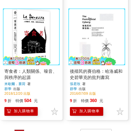
寄食者：人類關係、噪音、
後殖民的賽伯格：哈洛威和
與秩序的起源
史碧華克的批判書寫
米歇爾．賽荷
著
張君玫
著
群學
出版
群學
出版
2018/12/20 出版
2016/07/09 出版
504
360
9
折
特價
元
9
折
特價
元
加入購物車
加入購物車