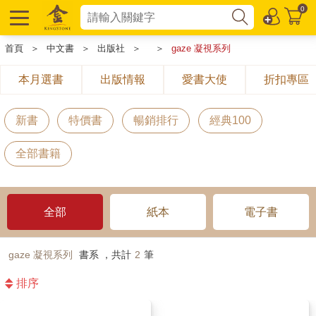
0
首頁
＞
中文書
＞
出版社
＞
＞
gaze 凝視系列
本月選書
出版情報
愛書大使
折扣專區
新書
特價書
暢銷排行
經典100
全部書籍
全部
紙本
電子書
gaze 凝視系列
書系 ，共計
2
筆
排序