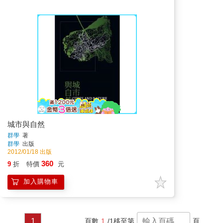
城市與自然
群學
著
群學
出版
2012/01/18 出版
360
9
折
特價
元
加入購物車
1
頁數
1
/1
移至第
頁