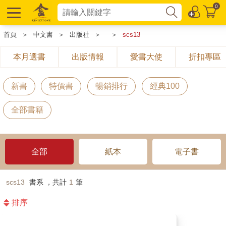
0
首頁
＞
中文書
＞
出版社
＞
＞
scs13
本月選書
出版情報
愛書大使
折扣專區
新書
特價書
暢銷排行
經典100
全部書籍
全部
紙本
電子書
scs13
書系 ，共計
1
筆
排序