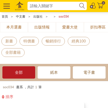
0
首頁
＞
中文書
＞
出版社
＞
＞
soc034
本月選書
出版情報
愛書大使
折扣專區
新書
特價書
暢銷排行
經典100
全部書籍
全部
紙本
電子書
soc034
書系 ，共計
1
筆
排序