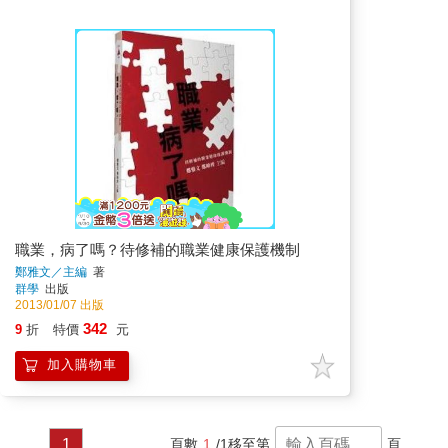
職業，病了嗎？待修補的職業健康保護機制
鄭雅文／主編
著
群學
出版
2013/01/07 出版
342
9
折
特價
元
加入購物車
1
頁數
1
/1
移至第
頁