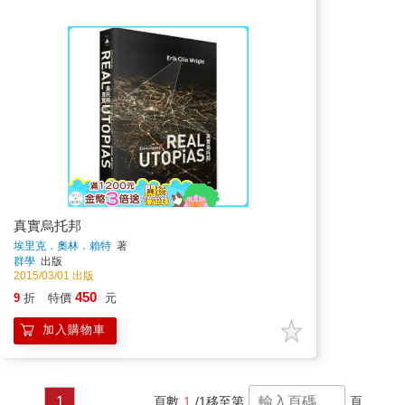
真實烏托邦
埃里克．奧林．賴特
著
群學
出版
2015/03/01 出版
450
9
折
特價
元
加入購物車
1
頁數
1
/1
移至第
頁