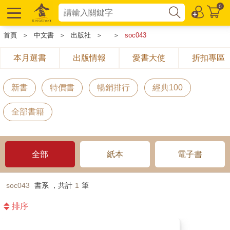
0
首頁
＞
中文書
＞
出版社
＞
＞
soc043
本月選書
出版情報
愛書大使
折扣專區
新書
特價書
暢銷排行
經典100
全部書籍
全部
紙本
電子書
soc043
書系 ，共計
1
筆
排序