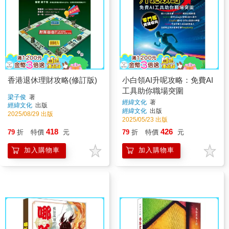
香港退休理財攻略(修訂版)
小白領AI升呢攻略：免費AI
工具助你職場突圍
梁子俊
著
經緯文化
著
經緯文化
出版
經緯文化
出版
2025/08/29 出版
2025/05/23 出版
418
426
79
折
特價
元
79
折
特價
元
加入購物車
加入購物車