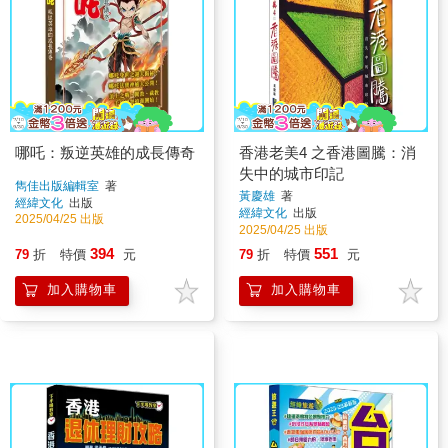
哪吒：叛逆英雄的成長傳奇
香港老美4 之香港圖騰：消
失中的城市印記
雋佳出版編輯室
著
黃慶雄
著
經緯文化
出版
經緯文化
出版
2025/04/25 出版
2025/04/25 出版
394
551
79
折
特價
元
79
折
特價
元
加入購物車
加入購物車