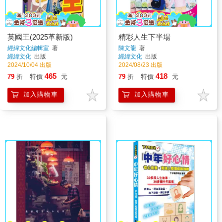
英國王(2025革新版)
精彩人生下半場
經緯文化編輯室
著
陳文龍
著
經緯文化
出版
經緯文化
出版
2024/10/04 出版
2024/08/23 出版
465
418
79
折
特價
元
79
折
特價
元
加入購物車
加入購物車