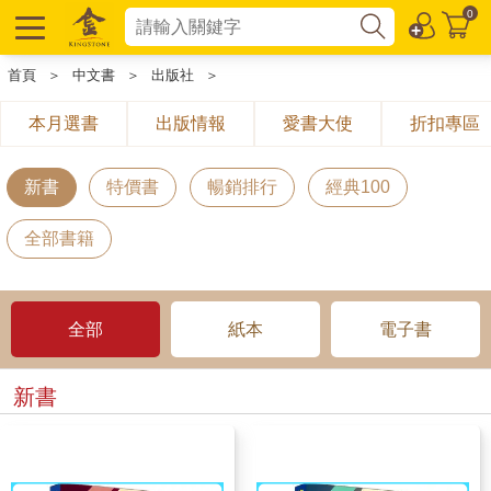
0
首頁
＞
中文書
＞
出版社
＞
本月選書
出版情報
愛書大使
折扣專區
新書
特價書
暢銷排行
經典100
全部書籍
全部
紙本
電子書
新書