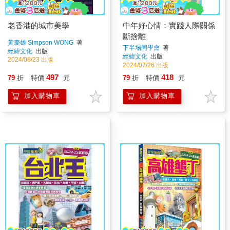
老香港的城市美學
中年好心情：實踐人際關係
斷捨離
黃慶雄 Simpson WONG
著
下半場同學會
著
經緯文化
出版
經緯文化
出版
2024/08/23 出版
2024/07/26 出版
497
418
79
折
特價
元
79
折
特價
元
加入購物車
加入購物車