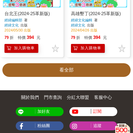
台北王(2024-25革新版)
高雄墾丁(2024-25革新版)
經緯編輯部
著
經緯文化編輯
著
經緯文化
出版
經緯文化
出版
2024/05/30 出版
2024/04/26 出版
394
394
79
折
特價
元
79
折
特價
元
加入購物車
加入購物車
看全部
關於我們
門市查詢
分紅大聯盟
客服中心
加好友
訂閱
粉絲團
追蹤