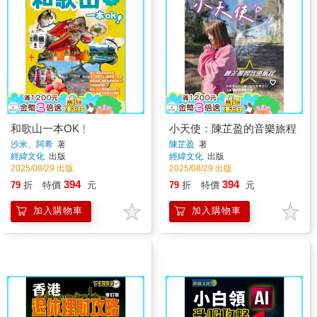
和歌山一本OK﹗
小天使：陳芷盈的音樂旅程
沙米、阿希
著
陳芷盈
著
經緯文化
出版
經緯文化
出版
2025/08/29 出版
2025/08/29 出版
394
394
79
折
特價
元
79
折
特價
元
加入購物車
加入購物車