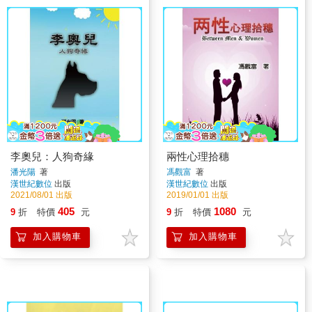
李奧兒：人狗奇緣
兩性心理拾穗
潘光陽
著
馮觀富
著
漢世紀數位
出版
漢世紀數位
出版
2021/08/01 出版
2019/01/01 出版
405
1080
9
折
特價
元
9
折
特價
元
加入購物車
加入購物車