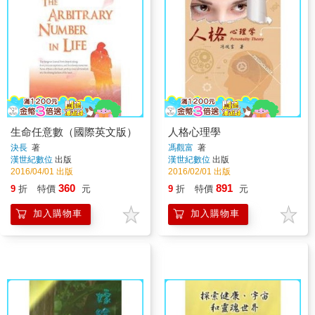
生命任意數（國際英文版）
人格心理學
決長
著
馮觀富
著
漢世紀數位
出版
漢世紀數位
出版
2016/04/01 出版
2016/02/01 出版
360
891
9
折
特價
元
9
折
特價
元
加入購物車
加入購物車