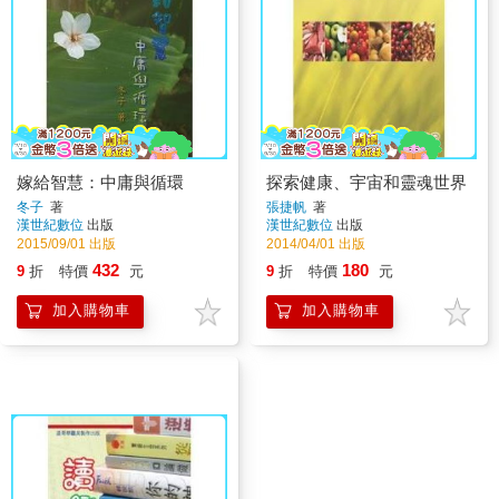
嫁給智慧：中庸與循環
探索健康、宇宙和靈魂世界
冬子
著
張捷帆
著
漢世紀數位
出版
漢世紀數位
出版
2015/09/01 出版
2014/04/01 出版
432
180
9
折
特價
元
9
折
特價
元
加入購物車
加入購物車