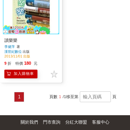
讀樂樂
李健萍
著
漢世紀數位
出版
2013/11/01 出版
180
9
折
特價
元
加入購物車
1
頁數
1
/1
移至第
頁
關於我們
門市查詢
分紅大聯盟
客服中心