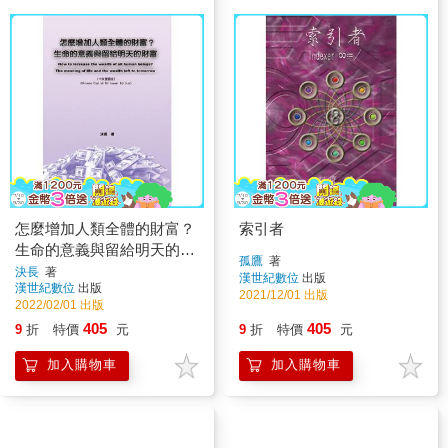
怎麼增加人類全體的財富？
索引者
生命的意義與留給明天的財
孤鷹
著
富(中英雙語版)
決長
著
漢世紀數位
出版
漢世紀數位
出版
2021/12/01 出版
2022/02/01 出版
405
405
9
折
特價
元
9
折
特價
元
加入購物車
加入購物車