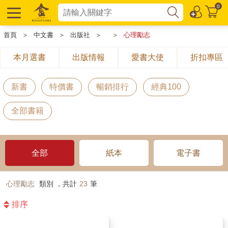
0
首頁
＞
中文書
＞
出版社
＞
＞
心理勵志
本月選書
出版情報
愛書大使
折扣專區
新書
特價書
暢銷排行
經典100
全部書籍
全部
紙本
電子書
心理勵志
類別 ，共計
23
筆
排序