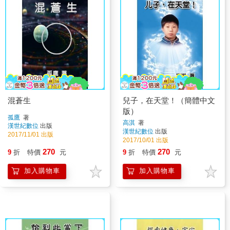
混蒼生
兒子，在天堂！（簡體中文
版）
孤鷹
著
高淇
著
漢世紀數位
出版
漢世紀數位
出版
2017/11/01 出版
2017/10/01 出版
270
270
9
折
特價
元
9
折
特價
元
加入購物車
加入購物車