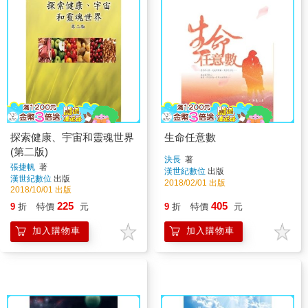
探索健康、宇宙和靈魂世界
生命任意數
(第二版)
決長
著
張捷帆
著
漢世紀數位
出版
漢世紀數位
出版
2018/02/01 出版
2018/10/01 出版
225
405
9
折
特價
元
9
折
特價
元
加入購物車
加入購物車