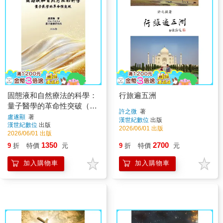
固態液和自然療法的科學：
行旅遍五洲
量子醫學的革命性突破（簡
許之微
著
體中文版）
盧遂顯
著
漢世紀數位
出版
漢世紀數位
出版
2026/06/01 出版
2026/06/01 出版
1350
2700
9
折
特價
元
9
折
特價
元
加入購物車
加入購物車