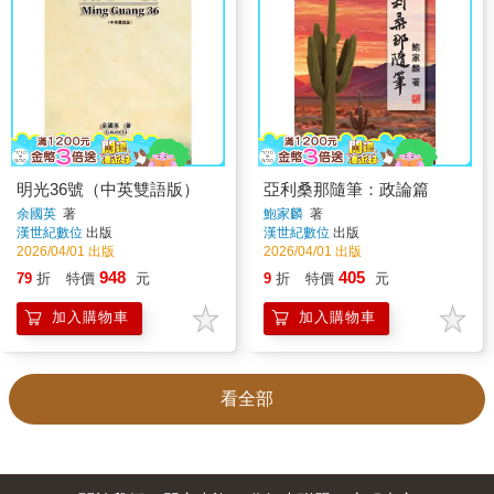
明光36號（中英雙語版）
亞利桑那隨筆：政論篇
余國英
著
鮑家麟
著
漢世紀數位
出版
漢世紀數位
出版
2026/04/01 出版
2026/04/01 出版
948
405
79
折
特價
元
9
折
特價
元
加入購物車
加入購物車
看全部