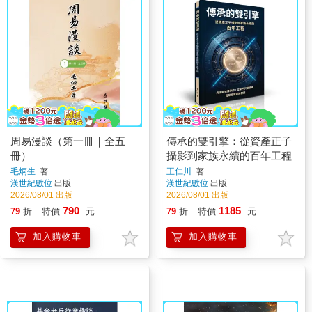
周易漫談（第一冊｜全五
傳承的雙引擎：從資產正子
冊）
攝影到家族永續的百年工程
毛炳生
著
王仁川
著
漢世紀數位
出版
漢世紀數位
出版
2026/08/01 出版
2026/08/01 出版
790
1185
79
折
特價
元
79
折
特價
元
加入購物車
加入購物車