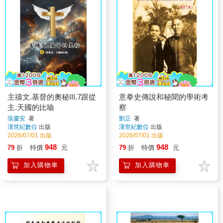
主禱文.基督的奧秘III.7跟從
意拳史傳說和秘聞的學術考
主.天國的比喻
察
張慶安
著
劉正
著
漢世紀數位
出版
漢世紀數位
出版
2026/07/01 出版
2026/07/01 出版
948
948
79
折
特價
元
79
折
特價
元
加入購物車
加入購物車