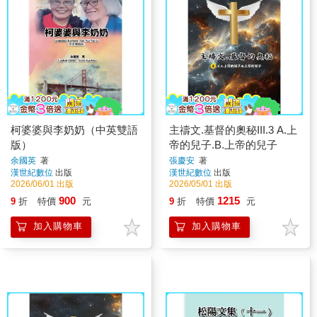
柯婆婆與李奶奶（中英雙語
主禱文.基督的奧秘III.3 A.上
版）
帝的兒子.B.上帝的兒子
余國英
著
張慶安
著
漢世紀數位
出版
漢世紀數位
出版
2026/06/01 出版
2026/05/01 出版
900
1215
9
折
特價
元
9
折
特價
元
加入購物車
加入購物車