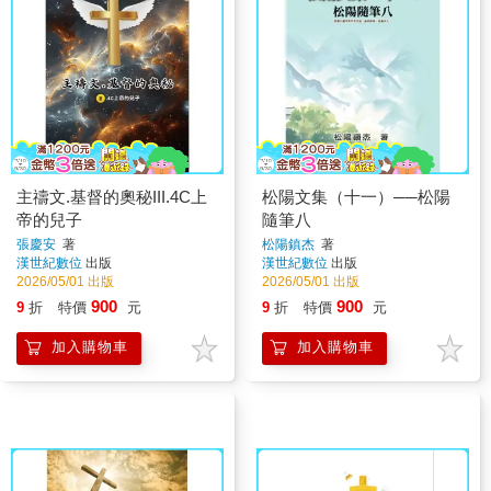
主禱文.基督的奧秘III.4C上
松陽文集（十一）──松陽
帝的兒子
隨筆八
張慶安
著
松陽鎮杰
著
漢世紀數位
出版
漢世紀數位
出版
2026/05/01 出版
2026/05/01 出版
900
900
9
折
特價
元
9
折
特價
元
加入購物車
加入購物車