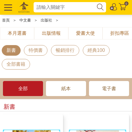
0
首頁
＞
中文書
＞
出版社
＞
本月選書
出版情報
愛書大使
折扣專區
新書
特價書
暢銷排行
經典100
全部書籍
全部
紙本
電子書
新書