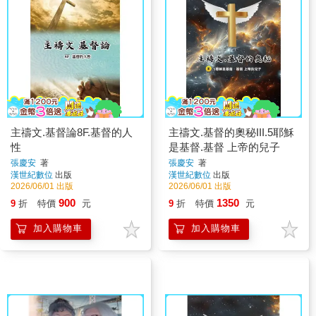
主禱文.基督論8F.基督的人
主禱文.基督的奧秘III.5耶穌
性
是基督.基督 上帝的兒子
張慶安
著
張慶安
著
漢世紀數位
出版
漢世紀數位
出版
2026/06/01 出版
2026/06/01 出版
900
1350
9
折
特價
元
9
折
特價
元
加入購物車
加入購物車