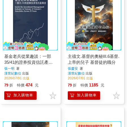
基金老兵從業趣談：一部
主禱文.基督的奧秘III.6基督.
35/41的證券投資信託產業
上帝的兒子 基督徒的職分
史
張一明
著
張慶安
著
漢世紀數位
出版
漢世紀數位
出版
2026/07/01 出版
2026/07/01 出版
474
1185
79
折
特價
元
79
折
特價
元
加入購物車
加入購物車