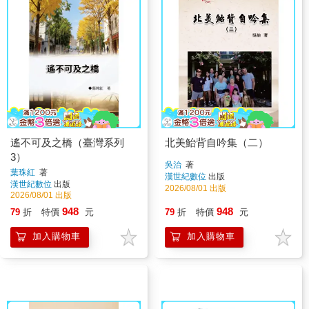
遙不可及之橋（臺灣系列
北美鮐背自吟集（二）
3）
吳治
著
葉珠紅
著
漢世紀數位
出版
漢世紀數位
出版
2026/08/01 出版
2026/08/01 出版
948
948
79
折
特價
元
79
折
特價
元
加入購物車
加入購物車