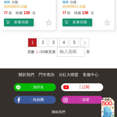
翰林
出版
翰林
出版
2026/08/11 出版
2026/08/11 出版
138
138
77
折
特價
元
77
折
特價
元
新書預購
新書預購
1
2
3
4
5
頁數
1
/10
移至第
頁
關於我們
門市查詢
分紅大聯盟
客服中心
加好友
訂閱
粉絲團
追蹤
聯絡我們