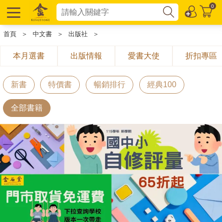
0
首頁
＞
中文書
＞
出版社
＞
本月選書
出版情報
愛書大使
折扣專區
新書
特價書
暢銷排行
經典100
全部書籍