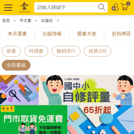
0
首頁
＞
中文書
＞
出版社
＞
本月選書
出版情報
愛書大使
折扣專區
新書
特價書
暢銷排行
經典100
全部書籍