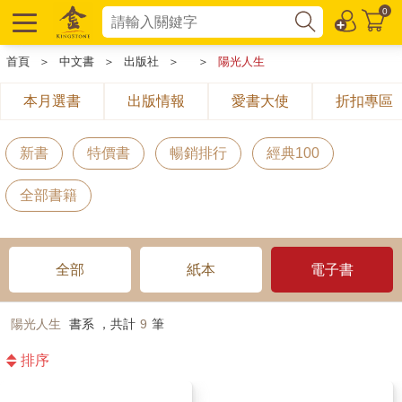
0
首頁
＞
中文書
＞
出版社
＞
＞
陽光人生
本月選書
出版情報
愛書大使
折扣專區
新書
特價書
暢銷排行
經典100
全部書籍
全部
紙本
電子書
陽光人生
書系 ，共計
9
筆
排序