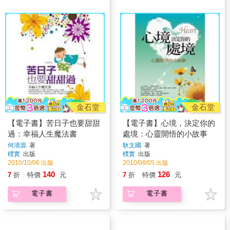
金石堂
金石堂
【電子書】苦日子也要甜甜
【電子書】心境，決定你的
過：幸福人生魔法書
處境：心靈開悟的小故事
何清源
著
耿文國
著
樸實
出版
樸實
出版
2010/10/06 出版
2010/08/05 出版
140
126
7
折
特價
元
7
折
特價
元
電子書
電子書