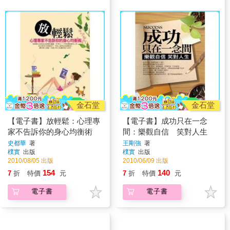
金石堂
金石堂
【電子書】放輕鬆：心理專
【電子書】成功只在一念
家不告訴你的身心均衡術
間：樂觀自信 笑對人生
史都華
著
王剛強
著
樸實
出版
樸實
出版
2010/08/05 出版
2010/06/09 出版
154
140
7
折
特價
元
7
折
特價
元
電子書
電子書