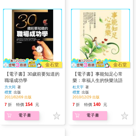
金石堂
金石堂
【電子書】30歲前要知道的
【電子書】事能知足心常
職場成功學
樂：幸福人生的快樂法語
方大同
著
杜天宇
著
樸實
出版
樸實
出版
2011/02/09 出版
2010/12/29 出版
154
140
7
折
特價
元
7
折
特價
元
電子書
電子書