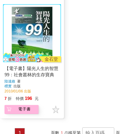
金石堂
【電子書】陽光人生的智慧
99：社會叢林的生存寶典
陸達維
著
樸實
出版
2010/01/06 出版
196
7
折
特價
元
電子書
1
頁數
1
/1
移至第
頁