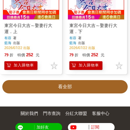
東宮今日大吉～娶妻行大
東宮今日大吉～娶妻行大
運．上
運．下
有容
著
有容
著
藍海
出版
藍海
出版
2026/07/22 出版
2026/07/22 出版
252
252
79
折
特價
元
79
折
特價
元
加入購物車
加入購物車
看全部
關於我們
門市查詢
分紅大聯盟
客服中心
加好友
訂閱