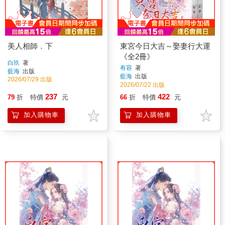
美人相師．下
東宮今日大吉～娶妻行大運
《全2冊》
白玖
著
有容
著
藍海
出版
藍海
出版
2026/07/29 出版
2026/07/22 出版
237
422
79
折
特價
元
66
折
特價
元
加入購物車
加入購物車