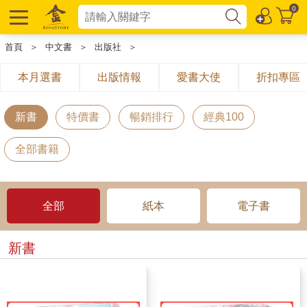
0
首頁
＞
中文書
＞
出版社
＞
本月選書
出版情報
愛書大使
折扣專區
新書
特價書
暢銷排行
經典100
全部書籍
全部
紙本
電子書
新書