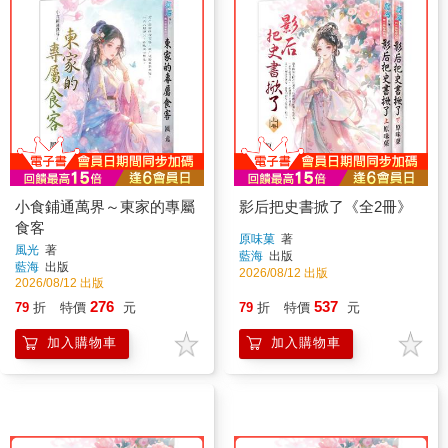
小食鋪通萬界～東家的專屬
影后把史書掀了《全2冊》
食客
原味菓
著
風光
著
藍海
出版
藍海
出版
2026/08/12 出版
2026/08/12 出版
276
537
79
折
特價
元
79
折
特價
元
加入購物車
加入購物車