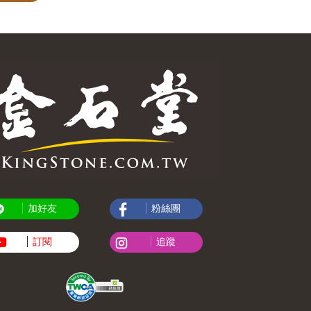
加好友
粉絲團
訂閱
追蹤