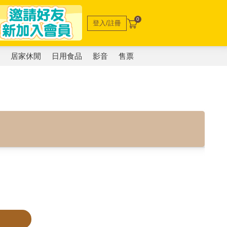
0
登入/註冊
電
居家休閒
日用食品
影音
售票