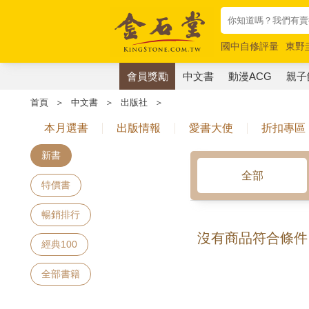
國中自修評量
東野
唯紅花綻放
奧德賽
會員獎勵
中文書
動漫ACG
親子
首頁
＞
中文書
＞
出版社
＞
本月選書
出版情報
愛書大使
折扣專區
新書
全部
特價書
暢銷排行
沒有商品符合條件
經典100
全部書籍