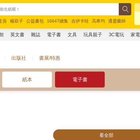
圭吾
楊双子
公益書包
16647續集
吉伊卡哇
高希均
通靈藥師
路邊攤新作
馬斯克
玩具總動員5
超慢跑
館
英文書
雜誌
電子書
文具
玩具親子
3C電玩
家
出版社
書展/特惠
紙本
電子書
看全部