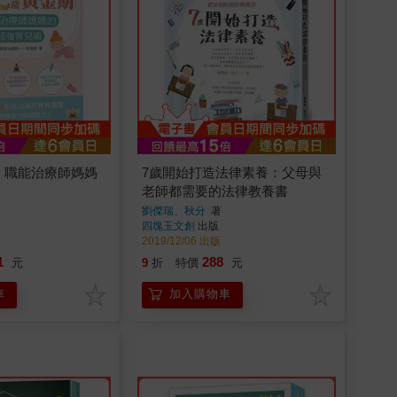
期：職能治療師媽媽
7歲開始打造法律素養：父母與
老師都需要的法律教養書
劉傑瑞、秋分
著
四塊玉文創
出版
2019/12/06 出版
1
288
元
9
折
特價
元
車
加入購物車