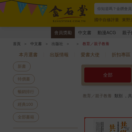
國中自修評量
東野
唯紅花綻放
奧德賽
會員獎勵
中文書
動漫ACG
親子
首頁
＞
中文書
＞
出版社
＞
＞
教育／親子教養
本月選書
出版情報
愛書大使
折扣專區
新書
全部
特價書
暢銷排行
教育／親子教養
類別 ，
經典100
全部書籍