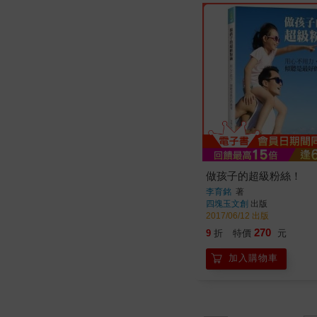
做孩子的超級粉絲！
李育銘
著
四塊玉文創
出版
2017/06/12 出版
270
9
折
特價
元
加入購物車