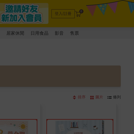
0
登入/註冊
電
居家休閒
日用食品
影音
售票
排序
圖片
條列