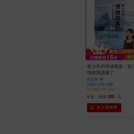
青少年的情緒風暴：孩
情緒我讀懂了
莫茲婷
著
四塊玉文創
出版
2019/07/09 出版
288
9
折
特價
元
加入購物車