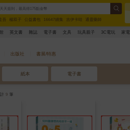
圭吾
楊双子
公益書包
16647續集
吉伊卡哇
通靈藥師
路邊攤新作
馬斯克
玩具總動員5
超慢跑
館
英文書
雜誌
電子書
文具
玩具親子
3C電玩
家
出版社
書展/特惠
紙本
電子書
共計
9
筆