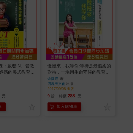
課：啟發IN、管教
慢慢來，我等你:等待是最溫柔的
佛媽媽的美式教育心
對待，一場用生命守候的教育旅
程
余懷瑾
著
四塊玉文創
出版
2017/09/08 出版
288
元
9
折
特價
元
車
加入購物車