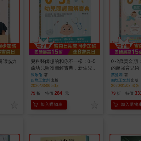
親師協力
兒科醫師想的和你不一樣：0~5
0~2歲黃金
歲幼兒照護圖解寶典，新生兒照
的超強育兒術
護、嬰幼兒餵食、發燒感冒過敏
陳敬倫
著
蔡曼嫻
著
四塊玉文創
出版
四塊玉文創
出版
等常見疾病
2020/03/06 出版
2020/01/08 出版
284
33
79
折
特價
元
79
折
特價
加入購物車
加入購物