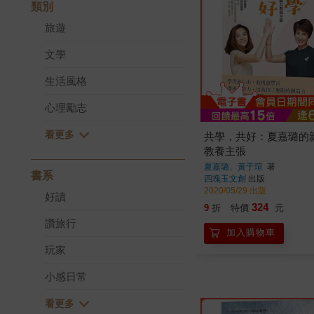
類別
旅遊
文學
生活風格
心理勵志
共學，共好：夏嘉璐的
教養主張
夏嘉璐、黃于瑄
著
書系
四塊玉文創
出版
2020/05/29 出版
好讀
324
9
折
特價
元
讚旅行
加入購物車
玩家
小感日常