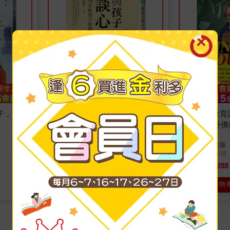
子，你的
與孩子，談心：26堂與孩子的溝
全球化的教育
通課
OUT，史丹
法
邱淳孝
著
唐蘭蘭
著
四塊玉文創
出版
四塊玉文創
出版
2018/03/07 出版
2018/02/08 出版
315
288
9
折
特價
元
9
折
特價
加入購物車
加入購物