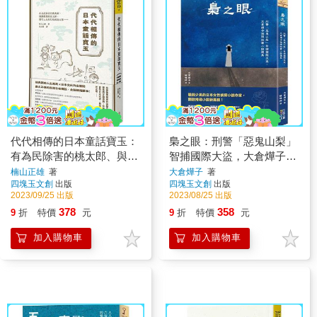
代代相傳的日本童話寶玉：
梟之眼：刑警「惡鬼山梨」
有為民除害的桃太郎、與熊
智捕國際大盜，大倉燁子推
相撲的金太郎，還有人生如
理短篇小說選集
楠山正雄
著
大倉燁子
著
四塊玉文創
出版
四塊玉文創
出版
幻的浦島太郎……
2023/09/25 出版
2023/08/25 出版
378
358
9
折
特價
元
9
折
特價
元
加入購物車
加入購物車