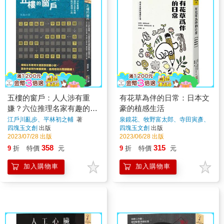
五樓的窗戶：人人涉有重
有花草為伴的日常：日本文
嫌？六位推理名家有趣的接
豪的植感生活
龍式推理小說
江戶川亂步、平林初之輔
著
泉鏡花、牧野富太郎、寺田寅彥、
岡本加乃子
著
四塊玉文創
出版
四塊玉文創
出版
2023/07/28 出版
2023/06/28 出版
358
315
9
折
特價
元
9
折
特價
元
加入購物車
加入購物車