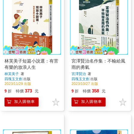
林芙美子短篇小說選：有苦
宮澤賢治名作集：不輸給風
有樂的放浪人生
雨的勇氣
林芙美子
著
宮澤賢治
著
四塊玉文創
出版
四塊玉文創
出版
2023/11/29 出版
2023/10/27 出版
373
358
9
折
特價
元
9
折
特價
元
加入購物車
加入購物車