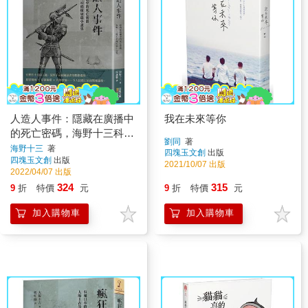
人造人事件：隱藏在廣播中
我在未來等你
的死亡密碼，海野十三科幻
劉同
著
偵探短篇小說集
海野十三
著
四塊玉文創
出版
四塊玉文創
出版
2021/10/07 出版
2022/04/07 出版
324
315
9
折
特價
元
9
折
特價
元
加入購物車
加入購物車