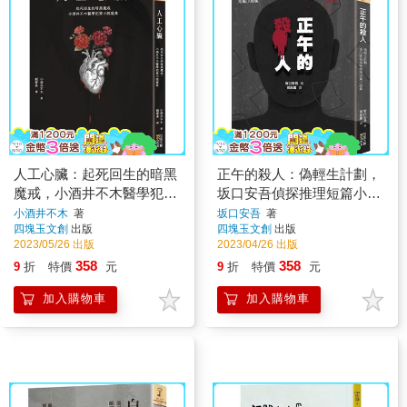
人工心臟：起死回生的暗黑
正午的殺人：偽輕生計劃，
魔戒，小酒井不木醫學犯罪
坂口安吾偵探推理短篇小說
小說選集
集
小酒井不木
著
坂口安吾
著
四塊玉文創
出版
四塊玉文創
出版
2023/05/26 出版
2023/04/26 出版
358
358
9
折
特價
元
9
折
特價
元
加入購物車
加入購物車