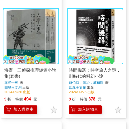
海野十三偵探推理短篇小說
時間機器：時空旅人之謎，
集(套書)
劃時代的科幻小說
海野十三
著
赫伯特．喬治．威爾斯
著
四塊玉文創
出版
四塊玉文創
出版
2024/09/26 出版
2024/09/25 出版
494
378
9
折
特價
元
9
折
特價
元
加入購物車
加入購物車