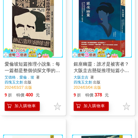
愛倫坡短篇推理小說集：每
銀座幽靈：誰才是被害者？
一篇都是整個偵探文學的根
大阪圭吉懸疑推理短篇小說
源！
選集
艾德格．愛倫．坡
著
大阪圭吉
著
四塊玉文創
出版
四塊玉文創
出版
2024/03/27 出版
2024/03/04 出版
400
378
9
折
特價
元
9
折
特價
元
加入購物車
加入購物車