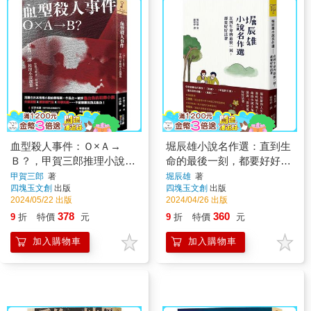
血型殺人事件：Ｏ×Ａ→
堀辰雄小說名作選：直到生
Ｂ？，甲賀三郎推理小說選
命的最後一刻，都要好好活
集
著
甲賀三郎
著
堀辰雄
著
四塊玉文創
出版
四塊玉文創
出版
2024/05/22 出版
2024/04/26 出版
378
360
9
折
特價
元
9
折
特價
元
加入購物車
加入購物車