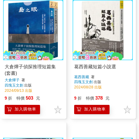
大倉燁子偵探推理短篇集
葛西善藏短篇小說選
(套書)
葛西善藏
著
大倉燁子
著
四塊玉文創
出版
四塊玉文創
出版
2024/08/28 出版
2024/09/13 出版
503
378
9
折
特價
元
9
折
特價
元
加入購物車
加入購物車