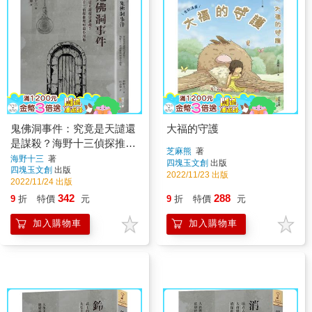
鬼佛洞事件：究竟是天譴還
大福的守護
是謀殺？海野十三偵探推理
芝麻熊
著
短篇小說集
海野十三
著
四塊玉文創
出版
四塊玉文創
出版
2022/11/23 出版
2022/11/24 出版
342
288
9
折
特價
元
9
折
特價
元
加入購物車
加入購物車