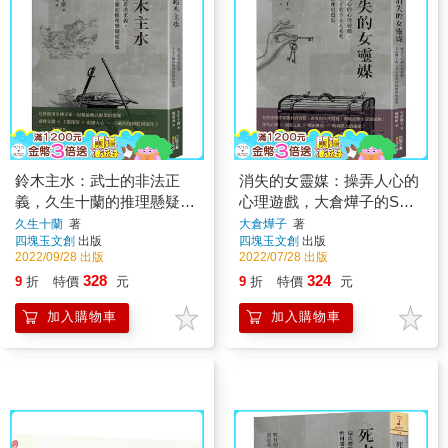
鈴木主水：武士的非法正
消失的女靈媒：操弄人心的
義，久生十蘭的推理懸疑短
心理遊戲，大倉燁子的S夫
篇集
人系列偵探推理短篇集
久生十蘭
著
大倉燁子
著
四塊玉文創
出版
四塊玉文創
出版
2022/09/28 出版
2022/07/28 出版
328
324
9
折
特價
元
9
折
特價
元
加入購物車
加入購物車