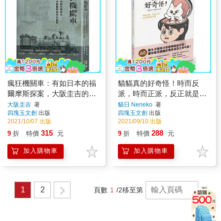
瘋狂機關車：有如日本的福
貓貓真的好奇怪！時而反
爾摩斯探案，大阪圭吉的本
派，時而正派，反正就是很
格推理偵探短篇集
可愛
大阪圭吉
著
貓日 Neneko
著
四塊玉文創
出版
四塊玉文創
出版
2021/10/07 出版
2021/09/10 出版
315
288
9
折
特價
元
9
折
特價
元
加入購物車
加入購物車
1
2
頁數
1
/2
移至第
頁