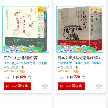
江戶川亂步推理(套書)
日本文豪推理短篇集(套書)
江戶川亂步、平林初之輔、森下雨
小酒井不木、小栗虫太郎、野村胡
村、甲賀三郎、國枝史郎、小酒井
堂
著
四塊玉文創
出版
四塊玉文創
出版
不木
著
2024/09/19 出版
2024/09/13 出版
629
729
9
折
特價
元
9
折
特價
元
加入購物車
加入購物車