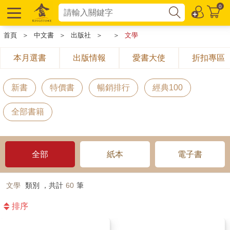
0
首頁
＞
中文書
＞
出版社
＞
＞
文學
本月選書
出版情報
愛書大使
折扣專區
新書
特價書
暢銷排行
經典100
全部書籍
全部
紙本
電子書
文學
類別 ，共計
60
筆
排序