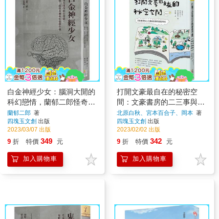
白金神經少女：腦洞大開的
打開文豪最自在的秘密空
科幻戀情，蘭郁二郎怪奇趣
間：文豪書房的二三事與泡
味短篇傑作選
湯的放鬆時光
蘭郁二郎
著
北原白秋、宮本百合子、岡本
著
四塊玉文創
出版
四塊玉文創
出版
2023/03/07 出版
2023/02/02 出版
349
342
9
折
特價
元
9
折
特價
元
加入購物車
加入購物車