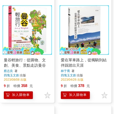
曼谷輕旅行：從購物、文
愛在單車路上，從獨騎到結
創、美食、景點走訪曼谷
伴踩踏出天涯
蔡志良
著
林于喬
著
四塊玉文創
出版
四塊玉文創
出版
2023/08/08 出版
2023/04/26 出版
358
378
9
折
特價
元
9
折
特價
元
加入購物車
加入購物車