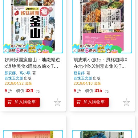
姊妹揪團瘋釜山：地鐵暢遊
胡志明小旅行：風格咖啡X
x道地美食x購物攻略x打卡
在地小吃X創意市集X打卡
聖地，延伸暢遊新興旅遊勝
熱點，帶你玩出胡志明的文
顏安娜、高小琪
著
蔡君婷
著
四塊玉文創
出版
四塊玉文創
出版
地大邱(2019增訂版)
青味
2019/04/22 出版
2019/04/10 出版
324
315
9
折
特價
元
9
折
特價
元
加入購物車
加入購物車