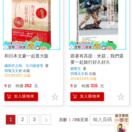
和日本文豪一起逛大阪
跟著有其甜：米菇，我們還
要一起旅行好久好久
織田作之助、古川綠波等
著
賴聖文
著
四塊玉文創
出版
四塊玉文創
出版
2019/03/07 出版
2018/12/05 出版
252
315
9
折
特價
元
9
折
特價
元
加入購物車
加入購物車
1
2
3
頁數
1
/3
移至第
頁