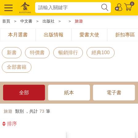
0
首頁
＞
中文書
＞
出版社
＞
＞
旅遊
本月選書
出版情報
愛書大使
折扣專區
新書
特價書
暢銷排行
經典100
全部書籍
全部
紙本
電子書
旅遊
類別 ，共計
73
筆
排序