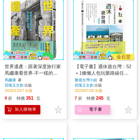
金石堂
世界遺產：跟著深度旅行家
【電子書】週休遊台灣：52
馬繼康看世界-不一樣的世
＋1條懶人包玩樂路線任你
界遺產之旅2
選（增訂版）
馬繼康
著
樂遊台灣小組
著
四塊玉文創
出版
四塊玉文創
出版
2020/12/07 出版
2020/07/30 出版
351
245
9
折
特價
元
7
折
特價
元
加入購物車
電子書