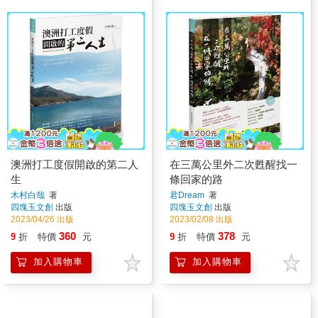
澳洲打工度假開啟的第二人
在三萬公里外二次甦醒找一
生
條回家的路
木村白哉
著
君Dream
著
四塊玉文創
出版
四塊玉文創
出版
2023/04/26 出版
2023/02/08 出版
360
378
9
折
特價
元
9
折
特價
元
加入購物車
加入購物車