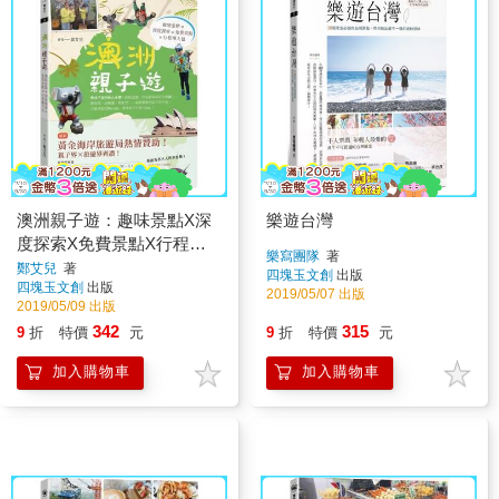
澳洲親子遊：趣味景點X深
樂遊台灣
度探索X免費景點X行程懶
樂寫團隊
著
人包
鄭艾兒
著
四塊玉文創
出版
四塊玉文創
出版
2019/05/07 出版
2019/05/09 出版
342
315
9
折
特價
元
9
折
特價
元
加入購物車
加入購物車