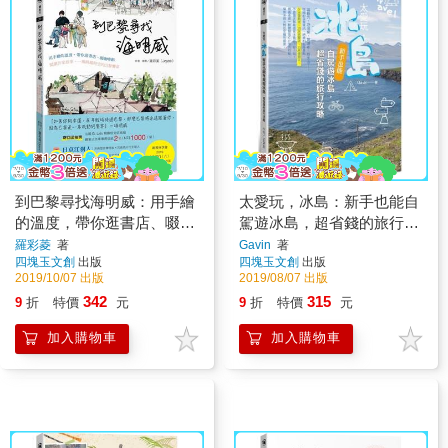
到巴黎尋找海明威：用手繪
太愛玩，冰島：新手也能自
的溫度，帶你逛書店、啜咖
駕遊冰島，超省錢的旅行攻
啡館、閱讀作家故事，一場
略
羅彩菱
著
Gavin
著
四塊玉文創
出版
四塊玉文創
出版
跨越時空的巴黎饗宴
2019/10/07 出版
2019/08/07 出版
342
315
9
折
特價
元
9
折
特價
元
加入購物車
加入購物車