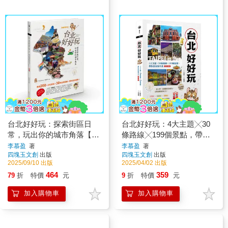
台北好好玩：探索街區日
台北好好玩：4大主題╳30
常，玩出你的城市角落【暢
條路線╳199個景點，帶你
銷修訂版】
深度遊台北【復刻珍藏版】
李慕盈
著
李慕盈
著
四塊玉文創
出版
四塊玉文創
出版
2025/09/10 出版
2025/04/02 出版
464
359
79
折
特價
元
9
折
特價
元
加入購物車
加入購物車