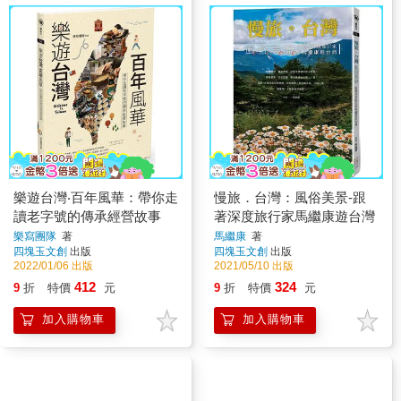
樂遊台灣‧百年風華：帶你走
慢旅．台灣：風俗美景-跟
讀老字號的傳承經營故事
著深度旅行家馬繼康遊台灣
樂寫團隊
著
馬繼康
著
四塊玉文創
出版
四塊玉文創
出版
2022/01/06 出版
2021/05/10 出版
412
324
9
折
特價
元
9
折
特價
元
加入購物車
加入購物車