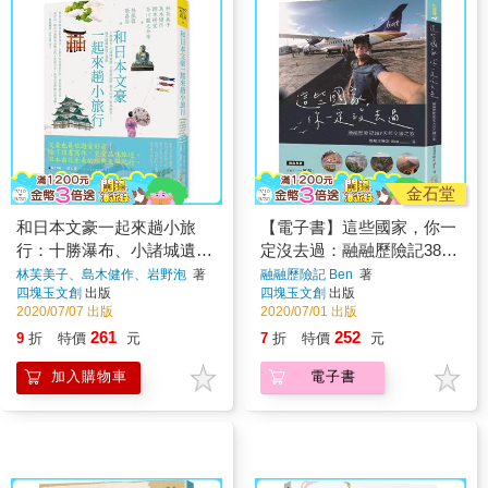
金石堂
和日本文豪一起來趟小旅
【電子書】這些國家，你一
行：十勝瀑布、小諸城遺
定沒去過：融融歷險記387
跡、北海道田野、栃木山
天邦交國之旅
林芙美子、島木健作、岩野泡
著
融融歷險記 Ben
著
四塊玉文創
出版
四塊玉文創
出版
景、群馬溫泉……漫步隱藏
2020/07/07 出版
2020/07/01 出版
版迷人景點
261
252
9
折
特價
元
7
折
特價
元
加入購物車
電子書