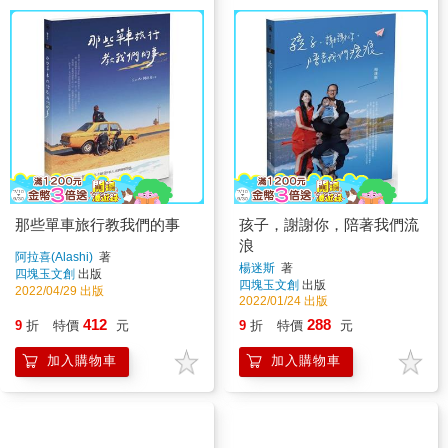
那些單車旅行教我們的事
孩子，謝謝你，陪著我們流
浪
阿拉喜(Alashi)
著
楊迷斯
著
四塊玉文創
出版
四塊玉文創
出版
2022/04/29 出版
2022/01/24 出版
412
288
9
折
特價
元
9
折
特價
元
加入購物車
加入購物車