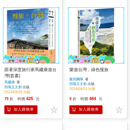
跟著深度旅行家馬繼康遊台
樂遊台灣，綠色慢旅
灣(套書)
樂寫團隊
著
馬繼康
著
四塊玉文創
出版
四塊玉文創
出版
2024/08/23 出版
2024/09/26 出版
425
484
79
折
特價
元
9
折
特價
元
加入購物車
加入購物車