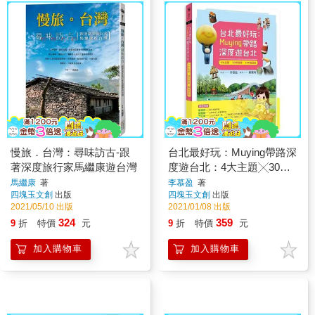
慢旅．台灣：尋味訪古-跟
台北最好玩：Muying帶路深
著深度旅行家馬繼康遊台灣
度遊台北：4大主題╳30條
路線╳199個景點
馬繼康
著
李慕盈
著
四塊玉文創
出版
四塊玉文創
出版
2021/05/10 出版
2021/01/08 出版
324
359
9
折
特價
元
9
折
特價
元
加入購物車
加入購物車