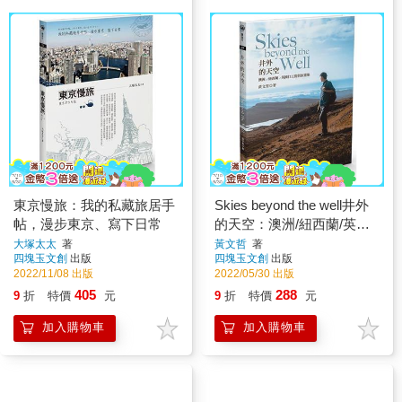
東京慢旅：我的私藏旅居手
Skies beyond the well井外
帖，漫步東京、寫下日常
的天空：澳洲/紐西蘭/英國
打工度假旅遊集
大塚太太
著
黃文哲
著
四塊玉文創
出版
四塊玉文創
出版
2022/11/08 出版
2022/05/30 出版
405
288
9
折
特價
元
9
折
特價
元
加入購物車
加入購物車