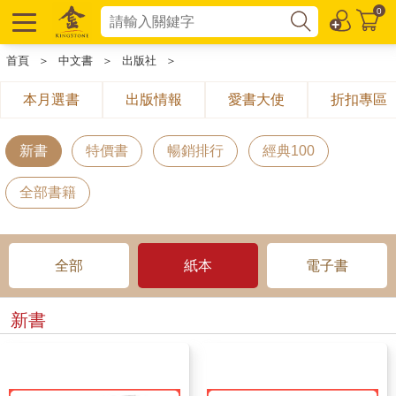
0
首頁
＞
中文書
＞
出版社
＞
本月選書
出版情報
愛書大使
折扣專區
新書
特價書
暢銷排行
經典100
全部書籍
全部
紙本
電子書
新書