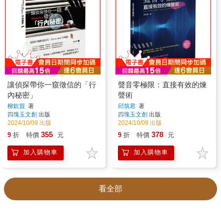
讓偵探帶你一窺徵信的「行
聲音零極限：直接有效的煉
內秘密」
聲術
柳欽貿
著
邱筑君
著
四塊玉文創
出版
四塊玉文創
出版
2024/10/09 出版
2024/10/09 出版
355
378
9
折
特價
元
9
折
特價
元
加入購物車
加入購物車
看全部