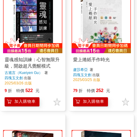
靈魂感知訓練：心智無限升
愛上捲紙手作時光
級，開啟超凡覺醒模式
盧莎希亞
著
古馗言（Kueiyen Gu）
著
四塊玉文創
出版
四塊玉文創
出版
2025/03/25 出版
2025/03/26 出版
522
252
9
折
特價
元
79
折
特價
元
加入購物車
加入購物車