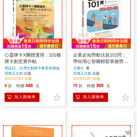
心靈牌卡X團體運用：101種
企業必知勞動法規101問：
牌卡創意實作帖
帶你用心智圖輕鬆掌握勞事
法、勞基法、性平法
周詠詩、台灣文創牌卡教育推廣協
方榮久
著
會
著
四塊玉文創
出版
四塊玉文創
出版
2024/12/03 出版
2024/11/07 出版
448
369
9
折
特價
元
79
折
特價
元
加入購物車
加入購物車