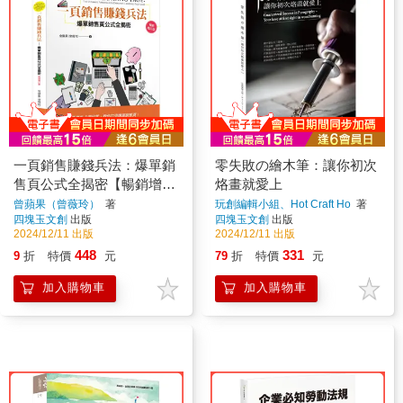
一頁銷售賺錢兵法：爆單銷
零失敗の繪木筆：讓你初次
售頁公式全揭密【暢銷增訂
烙畫就愛上
版】
曾蘋果（曾薇玲）
著
玩創編輯小組、Hot Craft Ho
著
四塊玉文創
出版
四塊玉文創
出版
2024/12/11 出版
2024/12/11 出版
448
331
9
折
特價
元
79
折
特價
元
加入購物車
加入購物車