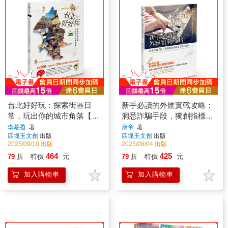
台北好好玩：探索街區日
新手必讀的外匯實戰攻略：
常，玩出你的城市角落【暢
洞悉詐騙手段，獨創指標成
銷修訂版】
就穩定獲利之路
李慕盈
著
康帝
著
四塊玉文創
出版
四塊玉文創
出版
2025/09/10 出版
2025/08/04 出版
464
425
79
折
特價
元
79
折
特價
元
加入購物車
加入購物車