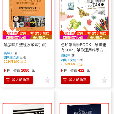
黑膠唱片聖經收藏索引(II)
色鉛筆自學BOOK：繪畫也
有SOP，帶你運用科學方法
吳輝舟
著
畫出寫實作品
謝瑞芳
著
四塊玉文創
出版
四塊玉文創
出版
2024/11/05 出版
2024/11/05 出版
1080
412
9
折
特價
元
9
折
特價
元
加入購物車
加入購物車