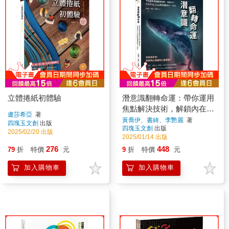
立體捲紙初體驗
潛意識翻轉命運：帶你運用
焦點解決技術，解鎖內在世
盧莎希亞
著
界的The Deep潛意識投射卡
黃喬伊、書綺、李艷麗
著
四塊玉文創
出版
四塊玉文創
出版
x玩法
2025/02/20 出版
2025/01/14 出版
276
448
79
折
特價
元
9
折
特價
元
加入購物車
加入購物車