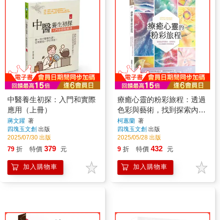
中醫養生初探：入門和實際
療癒心靈的粉彩旅程：透過
應用（上冊）
色彩與藝術，找到探索內心
深處與共鳴的指南
蔣文躍
著
柯蕙蘭
著
四塊玉文創
出版
四塊玉文創
出版
2025/07/30 出版
2025/05/28 出版
379
432
79
折
特價
元
9
折
特價
元
加入購物車
加入購物車