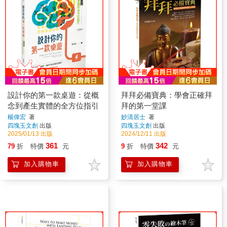
設計你的第一款桌遊：從概
拜拜必備寶典：學會正確拜
念到產生實體的全方位指引
拜的第一堂課
楊偉宏
著
妙清居士
著
四塊玉文創
出版
四塊玉文創
出版
2025/01/13 出版
2024/12/11 出版
361
342
79
折
特價
元
9
折
特價
元
加入購物車
加入購物車