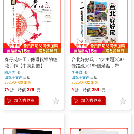
春仔花細工 : 傳遞祝福的纏
台北好好玩：4大主題╳30
花手作【中英對照】
條路線╳199個景點，帶你
深度遊台北【復刻珍藏版】
陳惠美
著
李慕盈
著
四塊玉文創
出版
四塊玉文創
出版
2025/04/30 出版
2025/04/02 出版
379
359
79
折
特價
元
9
折
特價
元
加入購物車
加入購物車