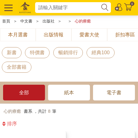
0
首頁
＞
中文書
＞
出版社
＞
＞
心的療癒
本月選書
出版情報
愛書大使
折扣專區
新書
特價書
暢銷排行
經典100
全部書籍
全部
紙本
電子書
心的療癒
書系 ，共計
8
筆
排序