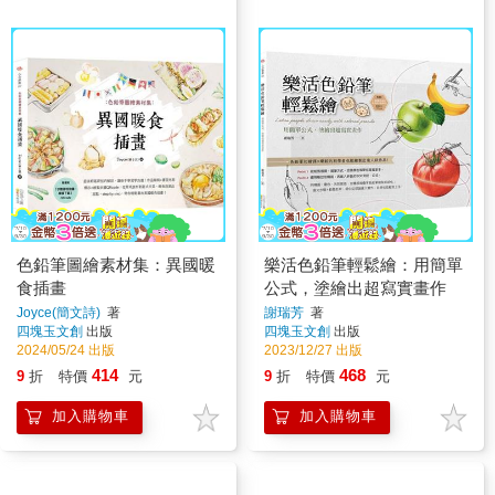
色鉛筆圖繪素材集：異國暖
樂活色鉛筆輕鬆繪：用簡單
食插畫
公式，塗繪出超寫實畫作
Joyce(簡文詩)
著
謝瑞芳
著
四塊玉文創
出版
四塊玉文創
出版
2024/05/24 出版
2023/12/27 出版
414
468
9
折
特價
元
9
折
特價
元
加入購物車
加入購物車