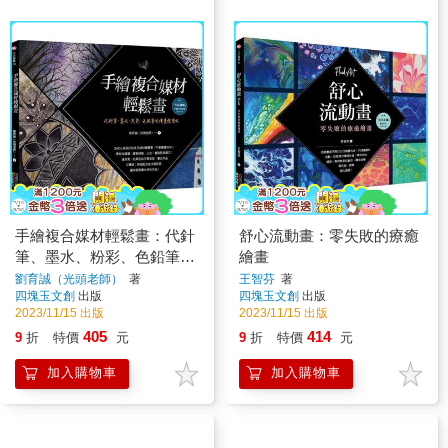
手繪複合媒材輕鬆畫：代針
舒心流動畫：零失敗的療癒
筆、墨水、粉彩、色鉛筆的
繪畫
繪畫練習帖
劉育誠（光頭老師）
著
王智芬
著
四塊玉文創
出版
四塊玉文創
出版
2023/11/15 出版
2023/11/15 出版
405
414
9
折
特價
元
9
折
特價
元
加入購物車
加入購物車