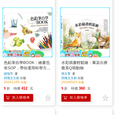
色鉛筆自學BOOK：繪畫也
水彩插畫輕鬆繪：暈染出療
有SOP，帶你運用科學方法
癒系Q萌動物
畫出寫實作品
謝瑞芳
著
簡文萱
著
四塊玉文創
出版
四塊玉文創
出版
2024/11/05 出版
2024/05/24 出版
412
360
9
折
特價
元
9
折
特價
元
加入購物車
加入購物車