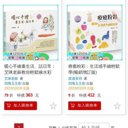
暖心手繪畫生活、話日常：
療癒粉彩：生活感手繪輕鬆
艾咪老蘇教你輕鬆繪水彩
學(暢銷增訂版)
艾咪老蘇
著
渡邊美羽
著
四塊玉文創
出版
四塊玉文創
出版
2023/10/18 出版
2023/03/29 出版
363
412
79
折
特價
元
9
折
特價
元
加入購物車
加入購物車
1
頁數
1
/1
移至第
頁