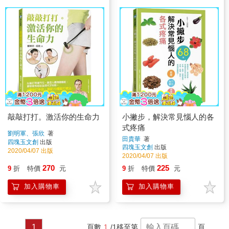
敲敲打打。激活你的生命力
小撇步，解決常見惱人的各
式疼痛
劉明軍、張欣
著
田貴華
著
四塊玉文創
出版
四塊玉文創
出版
2020/04/07 出版
2020/04/07 出版
270
225
9
折
特價
元
9
折
特價
元
加入購物車
加入購物車
1
頁數
1
/1
移至第
頁