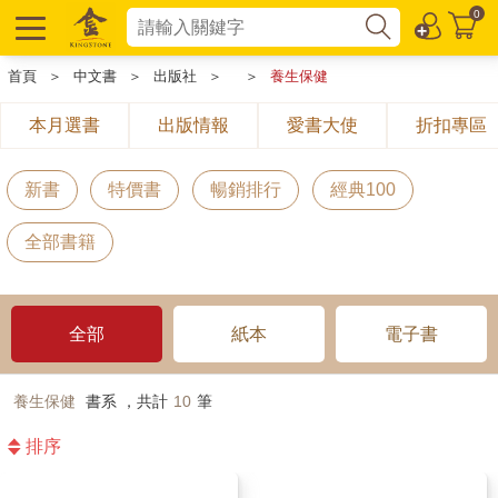
0
首頁
＞
中文書
＞
出版社
＞
＞
養生保健
本月選書
出版情報
愛書大使
折扣專區
新書
特價書
暢銷排行
經典100
全部書籍
全部
紙本
電子書
養生保健
書系 ，共計
10
筆
排序