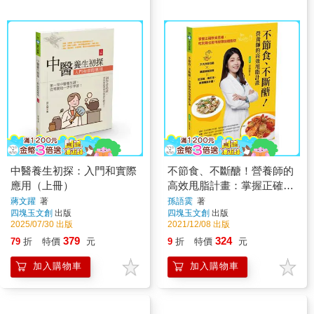
中醫養生初探：入門和實際
不節食、不斷醣！營養師的
應用（上冊）
高效甩脂計畫：掌握正確飲
食思維，吃到飽也能甩掉頑
蔣文躍
著
孫語霙
著
四塊玉文創
出版
四塊玉文創
出版
固體脂肪
2025/07/30 出版
2021/12/08 出版
379
324
79
折
特價
元
9
折
特價
元
加入購物車
加入購物車