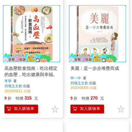
高血壓飲食指南：吃出穩定
美麗：是一步步堆疊而成
的血壓，吃出健康與幸福。
申一中
著
李寧
著
四塊玉文創
出版
四塊玉文創
出版
2020/05/05 出版
2020/06/11 出版
315
270
9
折
特價
元
9
折
特價
元
加入購物車
加入購物車