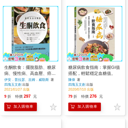
生酮飲食：擺脫脂肪、糖尿
糖尿病飲食指南：掌握GI值
病、慢性病、高血壓、癌
搭配，輕鬆穩定血糖值。
症……，從飲食改善體質
伊安．普拉瑟、吉姆．威勒斯
著
陳偉
著
四塊玉文創
出版
四塊玉文創
出版
2021/01/27 出版
2020/07/10 出版
297
276
9
折
特價
元
79
折
特價
元
加入購物車
加入購物車