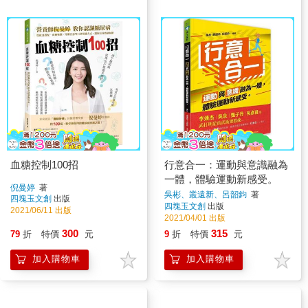
血糖控制100招
行意合一：運動與意識融為
一體，體驗運動新感受。
倪曼婷
著
吳彬、叢遠新、呂韶鈞
著
四塊玉文創
出版
四塊玉文創
出版
2021/06/11 出版
2021/04/01 出版
300
315
79
折
特價
元
9
折
特價
元
加入購物車
加入購物車