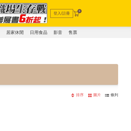
0
登入/註冊
電
居家休閒
日用食品
影音
售票
排序
圖片
條列