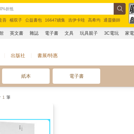
圭吾
楊双子
公益書包
16647續集
吉伊卡哇
高希均
通靈藥師
路邊攤新作
馬斯克
玩具總動員5
超慢跑
館
英文書
雜誌
電子書
文具
玩具親子
3C電玩
家
出版社
書展/特惠
紙本
電子書
計
1
筆