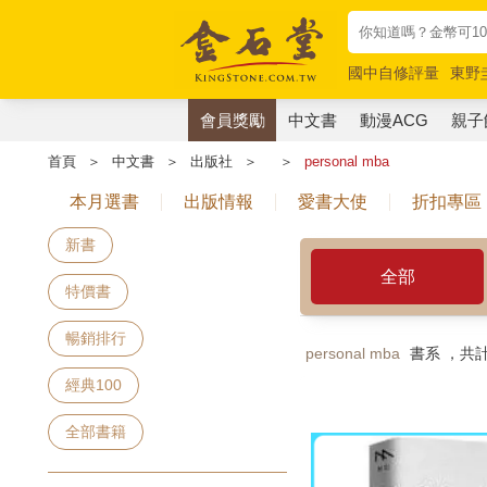
國中自修評量
東野
唯紅花綻放
奧德賽
會員獎勵
中文書
動漫ACG
親子
首頁
＞
中文書
＞
出版社
＞
＞
personal mba
本月選書
出版情報
愛書大使
折扣專區
新書
全部
特價書
暢銷排行
personal mba
書系 ，共
經典100
全部書籍