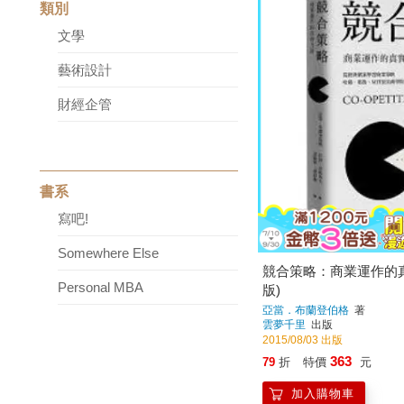
類別
文學
藝術設計
財經企管
書系
寫吧!
Somewhere Else
競合策略：商業運作的
Personal MBA
版)
亞當．布蘭登伯格
著
雲夢千里
出版
2015/08/03 出版
363
79
折
特價
元
加入購物車