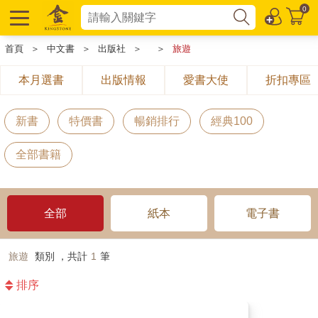
0
首頁
＞
中文書
＞
出版社
＞
＞
旅遊
本月選書
出版情報
愛書大使
折扣專區
新書
特價書
暢銷排行
經典100
全部書籍
全部
紙本
電子書
旅遊
類別 ，共計
1
筆
排序