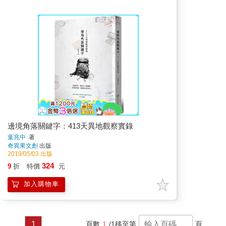
邊境角落關鍵字：413天異地觀察實錄
葉兆中
著
奇異果文創
出版
2019/05/03 出版
324
9
折
特價
元
加入購物車
1
頁數
1
/1
移至第
頁