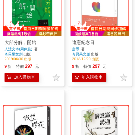
大部分解，開始
違憲紀念日
人渣文本(周偉航)
著
唐墨
著
奇異果文創
出版
奇異果文創
出版
2019/06/30 出版
2018/12/29 出版
297
297
9
折
特價
元
9
折
特價
元
加入購物車
加入購物車