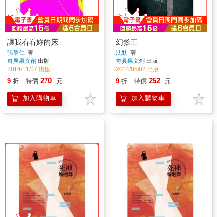
讓我看看妳的床
幻影王
張耀仁
著
沈默
著
奇異果文創
出版
奇異果文創
出版
2014/11/07 出版
2014/05/02 出版
270
252
9
折
特價
元
9
折
特價
元
加入購物車
加入購物車