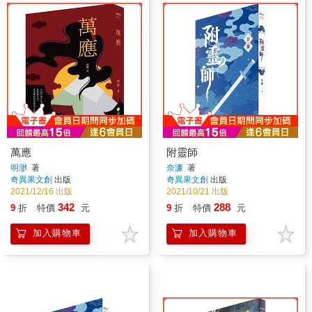
萬應
附靈師
明渺
著
奈濂
著
奇異果文創
出版
奇異果文創
出版
2021/12/16 出版
2021/10/21 出版
342
288
9
折
特價
元
9
折
特價
元
加入購物車
加入購物車