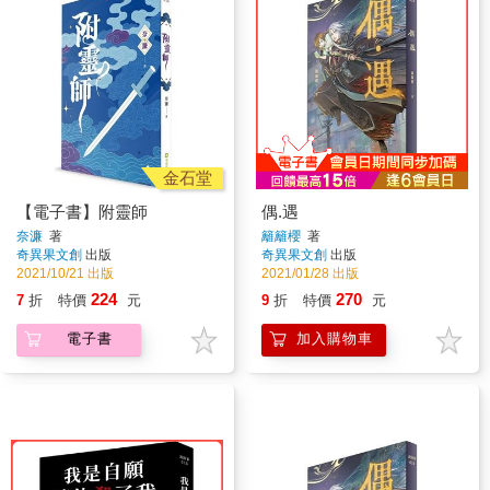
金石堂
【電子書】附靈師
偶.遇
奈濂
著
籬籬櫻
著
奇異果文創
出版
奇異果文創
出版
2021/10/21 出版
2021/01/28 出版
224
270
7
折
特價
元
9
折
特價
元
電子書
加入購物車