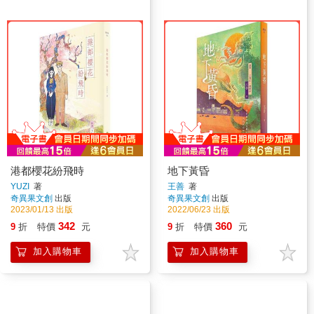
港都櫻花紛飛時
地下黃昏
YUZI
著
王善
著
奇異果文創
出版
奇異果文創
出版
2023/01/13 出版
2022/06/23 出版
342
360
9
折
特價
元
9
折
特價
元
加入購物車
加入購物車