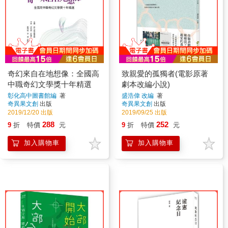
奇幻來自在地想像：全國高
致親愛的孤獨者(電影原著
中職奇幻文學獎十年精選
劇本改編小說)
彰化高中圖書館編
著
盛浩偉 改編
著
奇異果文創
出版
奇異果文創
出版
2019/12/20 出版
2019/09/25 出版
288
252
9
折
特價
元
9
折
特價
元
加入購物車
加入購物車