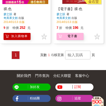
金石堂
裸.色
【電子書】裸‧色
廖之韻
著
廖之韻
著
奇異果文創
出版
奇異果文創
出版
2014/01/13 出版
2014/01/13 出版
252
196
9
折
特價
元
7
折
特價
元
加入購物車
電子書
1
頁數
1
/1
移至第
頁
關於我們
門市查詢
分紅大聯盟
客服中心
加好友
訂閱
粉絲團
追蹤