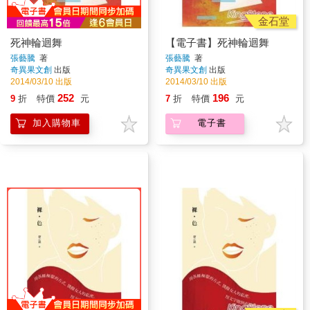
金石堂
死神輪迴舞
【電子書】死神輪迴舞
張藝騰
著
張藝騰
著
奇異果文創
出版
奇異果文創
出版
2014/03/10 出版
2014/03/10 出版
252
196
9
折
特價
元
7
折
特價
元
加入購物車
電子書