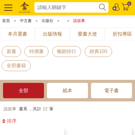
0
首頁
＞
中文書
＞
出版社
＞
＞
說故事
本月選書
出版情報
愛書大使
折扣專區
新書
特價書
暢銷排行
經典100
全部書籍
全部
紙本
電子書
說故事
書系 ，共計
22
筆
排序