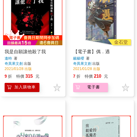
金石堂
我是自願讓他殺了我
【電子書】偶．遇
逢時
著
籬籬櫻
著
奇異果文創
出版
奇異果文創
出版
2021/01/28 出版
2021/01/28 出版
315
210
9
折
特價
元
7
折
特價
元
加入購物車
電子書