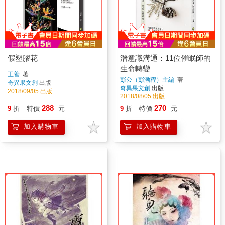
假塑膠花
潛意識溝通：11位催眠師的
生命轉變
王善
著
彭公（彭渤程）主編
著
奇異果文創
出版
奇異果文創
出版
2018/09/05 出版
2018/08/05 出版
288
270
9
折
特價
元
9
折
特價
元
加入購物車
加入購物車