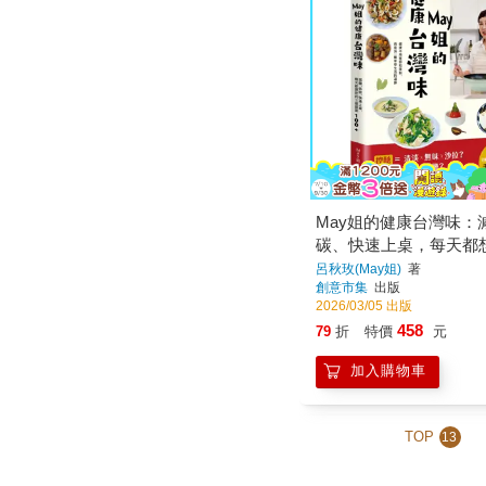
May姐的健康台灣味：
碳、快速上桌，每天都
餐提案 100+
呂秋玫(May姐)
著
創意市集
出版
2026/03/05 出版
458
79
折
特價
元
加入購物車
TOP
13