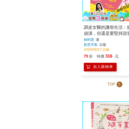
調皮女醫的譏智生活：
崩潰，但還是要堅持諧
林昀萱
著
創意市集
出版
2026/06/27 出版
316
79
折
特價
元
加入購物車
TOP
5