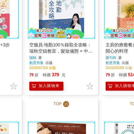
+3步
空服員‧地勤100％錄取全攻略：
主廚的療癒餐桌
瑞秋空姐教室，髮妝儀態 × 中英
開心的料理
回答 × 面試技巧 × 應考上榜指南
瑞秋
著
羅勻吟
著
創意市集
出版
創意市集
出版
2026/07/18 出版
2026/05/09 出版
379
51
79
折
特價
元
79
折
特價
加入購物車
加入購物
TOP
T
10