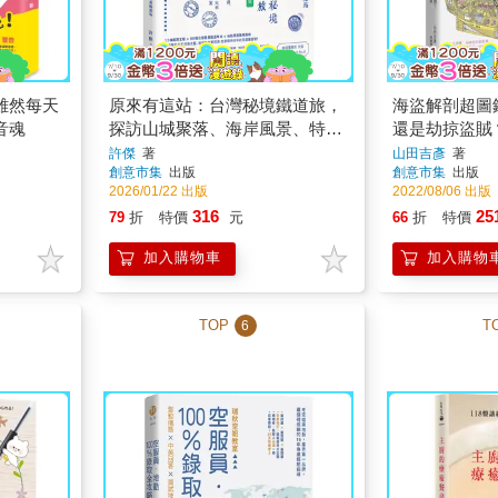
雖然每天
原來有這站：台灣秘境鐵道旅，
海盜解剖超圖
音魂
探訪山城聚落、海岸風景、特色
還是劫掠盜賊
景點的火車深度漫遊提案【經典
法則大探索
許傑
著
山田吉彥
著
創意市集
出版
創意市集
出版
暢銷版】
2026/01/22 出版
2022/08/06 出版
316
25
79
折
特價
元
66
折
特價
加入購物車
加入購物
TOP
T
6