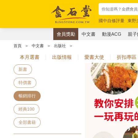
國中自修評量
東野
唯紅花綻放
奧德賽
會員獎勵
中文書
動漫ACG
親子
首頁
＞
中文書
＞
出版社
＞
本月選書
出版情報
愛書大使
折扣專區
新書
特價書
暢銷排行
經典100
全部書籍