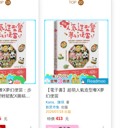
OP
TOP
19
20
Readmoo
餐X夢幻便當：步
【電子書】超萌人氣造型餐X夢
理輕鬆配X圖稿照
幻便當
忍不住就吃光光的
Kana、陳琪
著
創意市集
出版
+【隨書附造型圖
2026/07/18 出版
5
413
元
特價
元