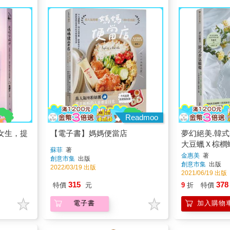
Readmoo
女生，提
【電子書】媽媽便當店
夢幻絕美.韓
大豆蠟Ｘ棕櫚
蘇菲
著
學會30款職
金惠美
著
創意市集
出版
創意市集
出版
2022/03/19 出版
2021/06/19 出版
315
378
特價
元
9
折
特價
電子書
加入購物