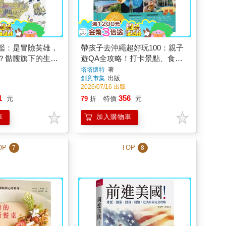
鑑：是冒險英雄，
帶孩子去沖繩超好玩100：親子
？骷髏旗下的生存
遊QA全攻略！打卡景點、食宿
玩買、行程規劃、趣味體驗，零
塔塔懷特
著
創意市集
出版
經驗也能一路玩到底
2026/07/16 出版
1
356
元
79
折
特價
元
車
加入購物車
OP
TOP
7
8