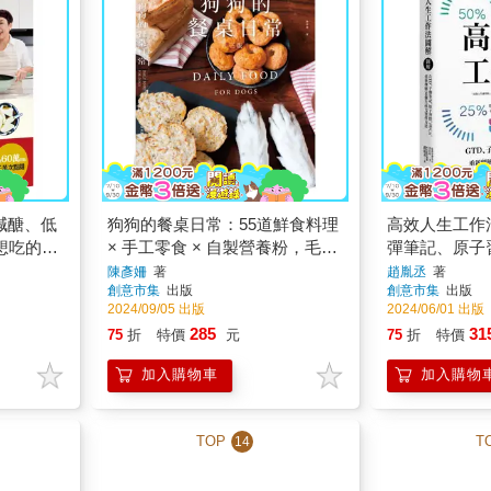
減醣、低
狗狗的餐桌日常：55道鮮食料理
高效人生工作
想吃的三
× 手工零食 × 自製營養粉，毛小
彈筆記、原子
孩這樣吃最幸福【三版】
新理解30個
陳彥姍
著
趙胤丞
著
創意市集
出版
創意市集
出版
2024/09/05 出版
2024/06/01 出版
285
31
75
折
特價
元
75
折
特價
加入購物車
加入購物
TOP
T
14