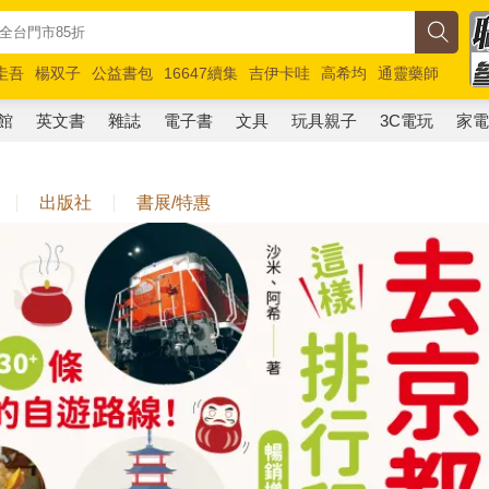
圭吾
楊双子
公益書包
16647續集
吉伊卡哇
高希均
通靈藥師
路邊攤新作
馬斯克
玩具總動員5
超慢跑
館
英文書
雜誌
電子書
文具
玩具親子
3C電玩
家
出版社
書展/特惠