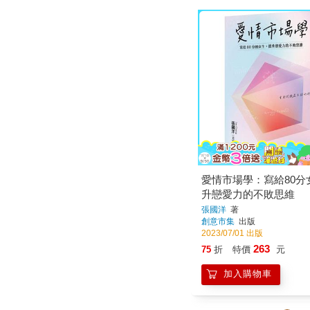
愛情市場學：寫給80分
升戀愛力的不敗思維
張國洋
著
創意市集
出版
2023/07/01 出版
263
75
折
特價
元
加入購物車