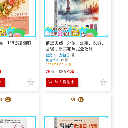
：118盤讓細胞
前進美國！外派、創業、投資、
居留，赴美布局完全攻略
蔡文玲、彭祖乙
著
創意市集
出版
2026/05/02 出版
4
435
元
79
折
特價
元
車
加入購物車
OP
TOP
11
12