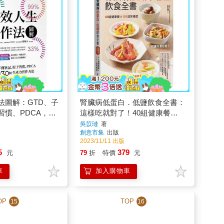
法圖解：GTD、子
腎臟病低蛋白．低鹽飲食全書：
習慣、PDCA，重
這樣吃就對了！40組健康餐
生產力實作方法
X151道常備菜
吳苡璉
著
創意市集
出版
2023/11/11 出版
5
379
元
79
折
特價
元
車
加入購物車
OP
TOP
15
16