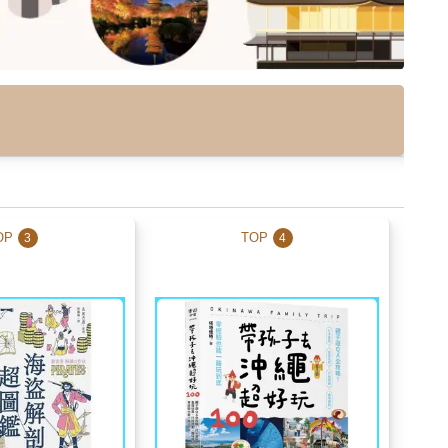
OP
TOP
3
4