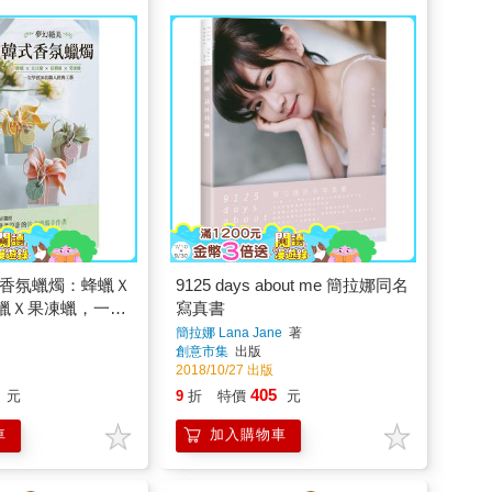
式香氛蠟燭：蜂蠟Ｘ
9125 days about me 簡拉娜同名
蠟Ｘ果凍蠟，一次
寫真書
人經典工藝
簡拉娜 Lana Jane
著
創意市集
出版
2018/10/27 出版
405
元
9
折
特價
元
車
加入購物車