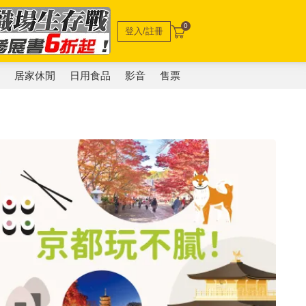
0
登入/註冊
電
居家休閒
日用食品
影音
售票