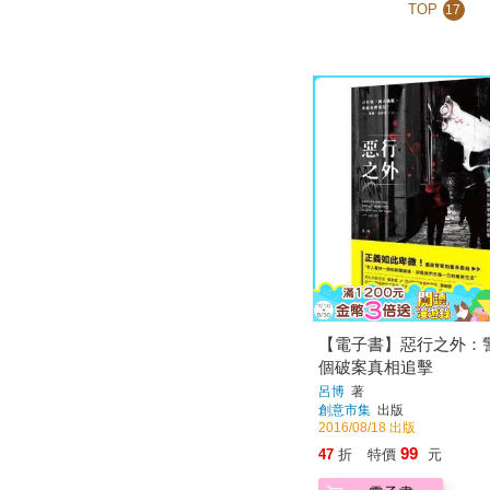
TOP
17
【電子書】惡行之外：警
個破案真相追擊
呂博
著
創意市集
出版
2016/08/18 出版
99
47
折
特價
元