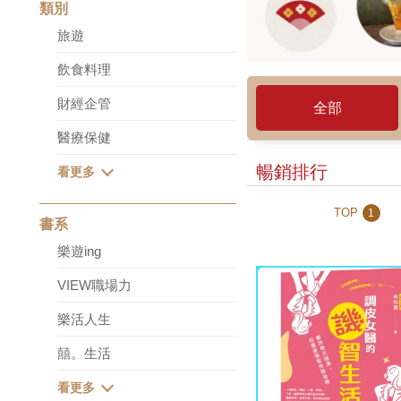
類別
旅遊
飲食料理
財經企管
全部
醫療保健
暢銷排行
TOP
1
書系
樂遊ing
VIEW職場力
樂活人生
囍。生活