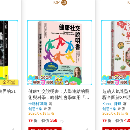
TOP
T
18
金石堂
界的31
健康社交說明書：人際連結的藝
超萌人氣造型
術與科學，哈佛社會學家用「5-
驟全圖解X料
3-1法則」打開人生快樂關鍵
著做，讓孩子
卡斯利˙基蘭
著
Kana、陳琪
著
創意市集
出版
創意市集
出版
【鸚鵡螺圖書獎金獎】
可愛食譜110
2026/07/18 出版
2026/07/18 出版
稿】
356
43
79
折
特價
元
79
折
特價