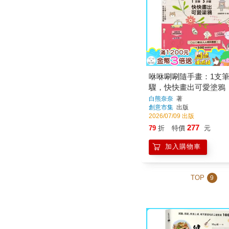
咻咻唰唰隨手畫：1支筆
驟，快快畫出可愛塗鴉
白熊奈奈
著
創意市集
出版
2026/07/09 出版
277
79
折
特價
元
加入購物車
TOP
9