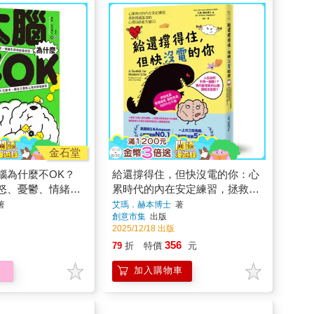
金石堂
腦為什麼不OK？
給還撐得住，但快沒電的你：心
怒、憂鬱、情緒失
累時代的內在安定練習，拯救情
，改寫內在人生劇
緒溢流的心理自救處方箋53
著
艾瑪．赫本博士
著
創意市集
出版
新上路的修復練習
2025/12/18 出版
356
79
折
特價
元
加入購物車