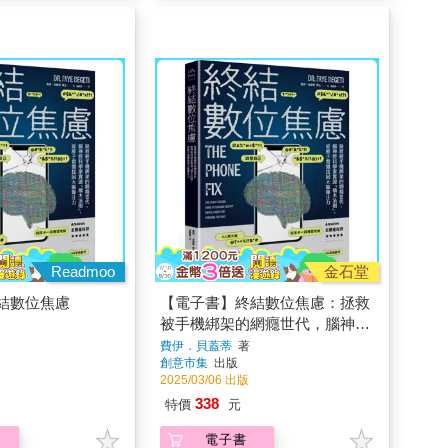
Readmoo
金石堂
結數位焦慮
【電子書】終結數位焦慮：拯救
被手機綁架的網癮世代，腦神經
科學家實證「積木法則」，從原
費伊．貝蓋蒂
著
創意市集
出版
子習慣找回大腦專注力
2025/03/06 出版
338
特價
元
電子書