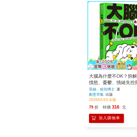
大腦為什麼不OK？拆
憤怒、憂鬱、情緒失控
因，改寫內在人生劇本
菲絲．哈珀博士
著
創意市集
出版
重新上路的修復練習
2026/01/10 出版
316
79
折
特價
元
加入購物車