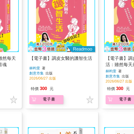
Readmoo
雖然每天
【電子書】調皮女醫的譏智生活
【電子書】調
音魂
活：雖然每天
林昀萱
著
持諧音魂
林昀萱
著
創意市集
出版
創意市集
出版
2026/06/27 出版
2026/06/27 出版
300
300
特價
元
特價
元
電子書
電子書