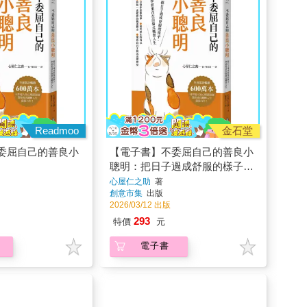
Readmoo
金石堂
委屈自己的善良小
【電子書】不委屈自己的善良小
聰明：把日子過成舒服的樣子，
學會更自在的貓式機智人生
心屋仁之助
著
創意市集
出版
2026/03/12 出版
293
特價
元
電子書