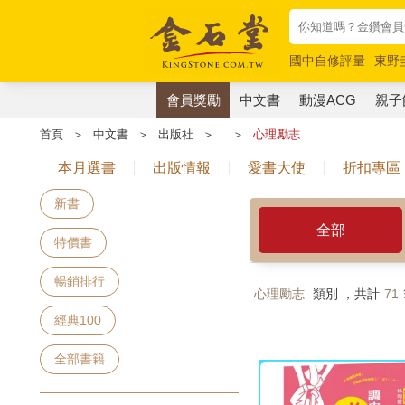
國中自修評量
東野
唯紅花綻放
奧德賽
會員獎勵
中文書
動漫ACG
親子
首頁
＞
中文書
＞
出版社
＞
＞
心理勵志
本月選書
出版情報
愛書大使
折扣專區
新書
全部
特價書
暢銷排行
心理勵志
類別 ，共計
71
經典100
全部書籍