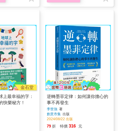
金石堂
球上最幸福的字：
逆轉墨菲定律：如何讓你擔心的
國的快樂秘方！
事不再發生
李世強
著
創意市集
出版
2024/08/22 出版
316
79
折
特價
元