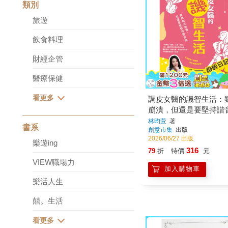
類別
旅遊
飲食料理
財經企管
醫療保健
調皮女醫的譏智生活：
崩潰，但還是要堅持諧
林昀萱
著
書系
創意市集
出版
2026/06/27 出版
樂遊ing
316
79
折
特價
元
VIEW職場力
加入購物車
樂活人生
囍。生活