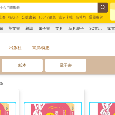
圭吾
楊双子
公益書包
16647續集
吉伊卡哇
高希均
通靈藥師
路邊攤新作
馬斯克
玩具總動員5
超慢跑
館
英文書
雜誌
電子書
文具
玩具親子
3C電玩
家
出版社
書展/特惠
紙本
電子書
筆