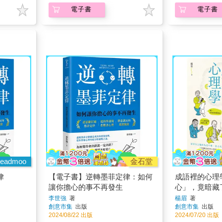
電子書
電子書
eadmoo
金石堂
律
【電子書】逆轉墨菲定律：如何
成語裡的心理
讓你擔心的事不再發生
心」，竟暗藏
格、阿德勒的
李世強
著
楊眉
著
創意市集
出版
創意市集
出版
結古人智慧與
2024/08/22 出版
2024/07/20 出版