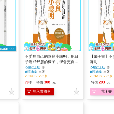
eadmoo
不委屈自己的善良小聰明：把日
【電子書】不
子過成舒服的樣子，學會更自在
聰明
的貓式機智人生
心屋仁之助
著
心屋仁之助
著
創意市集
出版
創意市集
出版
2026/03/12 出版
2026/03/12 出版
308
293
79
折
特價
元
特價
元
加入購物車
電子書