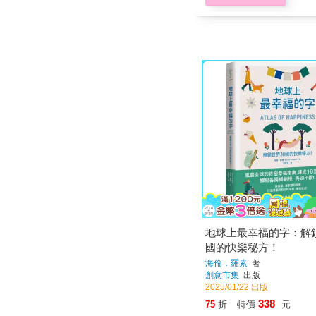
地球上最幸福的字：解鎖
國的快樂秘方！
海倫．羅素
著
創意市集
出版
2025/01/22 出版
338
75
折
特價
元