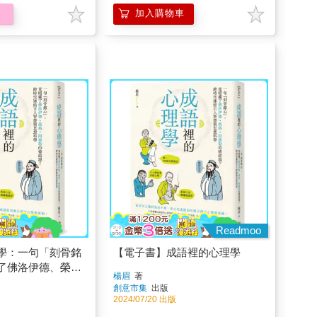
加入購物車
Readmoo
學：一句「刻骨銘
【電子書】成語裡的心理學
了佛洛伊德、榮
楊眉
著
情結說？跨時空連
創意市集
出版
思想科學
2024/07/20 出版