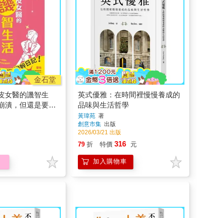
金石堂
皮女醫的譏智生
英式優雅：在時間裡慢慢養成的
崩潰，但還是要堅
品味與生活哲學
黃瑋苑
著
創意市集
出版
2026/03/21 出版
316
79
折
特價
元
加入購物車