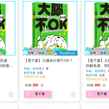
Readmoo
解焦慮、
【電子書】大腦為什麼不OK？
【電子書】大
與創傷成
拆解焦慮、憤
菲絲．哈珀博士
著
，讓自己
控與創傷成因
菲絲．哈珀博士
創意市集
出版
創意市集
出版
本，讓自己重
2026/01/10 出版
2026/01/10 出版
300
300
特價
元
特價
元
電子書
電子書