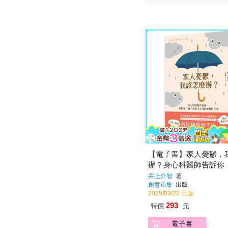
【電子書】家人憂鬱，
辦？身心科醫師告訴你
一個不委屈又有用的療
井上介智
著
創意市集
出版
2025/03/22 出版
293
特價
元
電子書