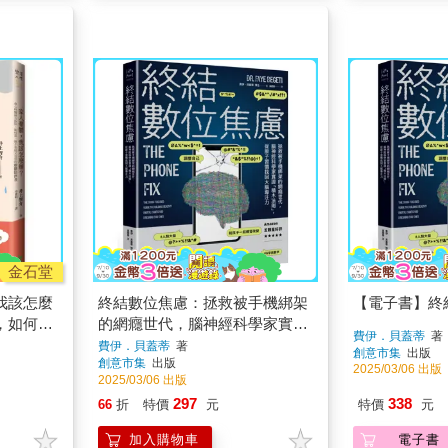
金石堂
我該怎麼
終結數位焦慮：拯救被手機綁架
【電子書】終
，如何當
的網癮世代，腦神經科學家實證
費伊．貝蓋蒂
著
鬱陪伴者
「積木法則」，從原子習慣找回
費伊．貝蓋蒂
著
創意市集
出版
創意市集
出版
大腦專注力
2025/03/06 出版
2025/03/06 出版
297
338
66
折
特價
元
特價
元
加入購物車
電子書