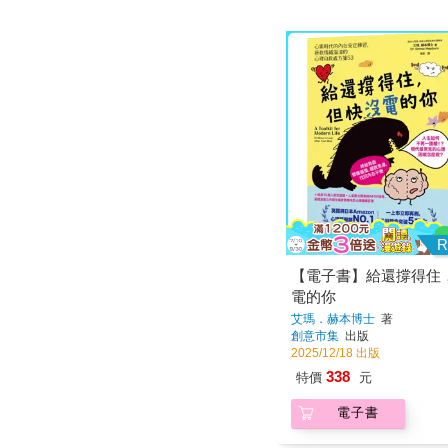
R
【電子書】給還撐得住
電的你
艾瑪．赫本博士
著
創意市集
出版
2025/12/18 出版
338
特價
元
電子書