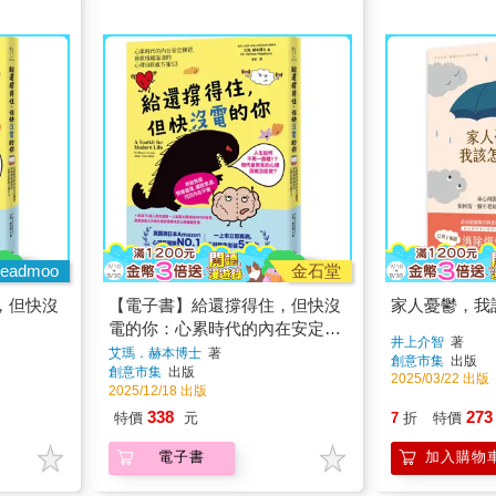
eadmoo
金石堂
，但快沒
【電子書】給還撐得住，但快沒
家人憂鬱，我
電的你：心累時代的內在安定練
井上介智
著
習，拯救情緒溢流的心理自救處
艾瑪．赫本博士
著
創意市集
出版
創意市集
出版
方箋53
2025/03/22 出版
2025/12/18 出版
338
273
特價
元
7
折
特價
電子書
加入購物