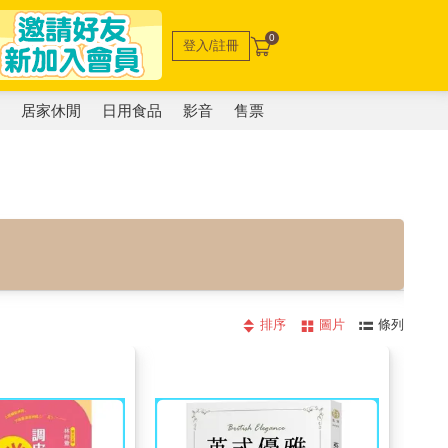
0
登入/註冊
電
居家休閒
日用食品
影音
售票
排序
圖片
條列