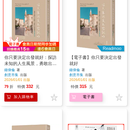
Readmoo
你只要決定出發就好：探訪
【電子書】你只要決定出發
未知的人生風景，勇敢出走
就好
世界的旅行基本法
鐘偉倫
著
鐘偉倫
著
創意市集
出版
創意市集
出版
2026/01/01 出版
2026/01/01 出版
332
315
79
折
特價
元
特價
元
加入購物車
電子書