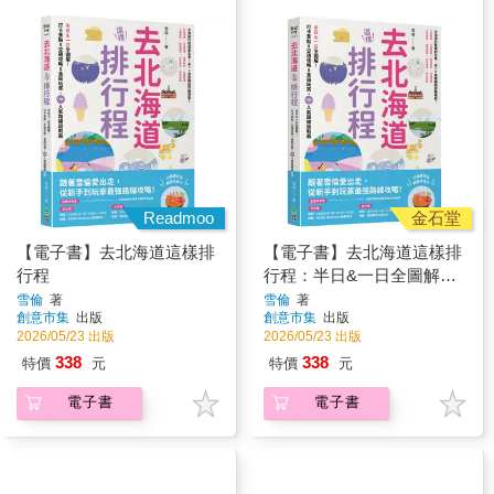
Readmoo
金石堂
【電子書】去北海道這樣排
【電子書】去北海道這樣排
行程
行程：半日&一日全圖解！
打卡景點X交通攻略X食宿
雪倫
著
雪倫
著
創意市集
出版
創意市集
出版
玩買，100+人氣路線超制霸
2026/05/23 出版
2026/05/23 出版
338
338
特價
元
特價
元
電子書
電子書