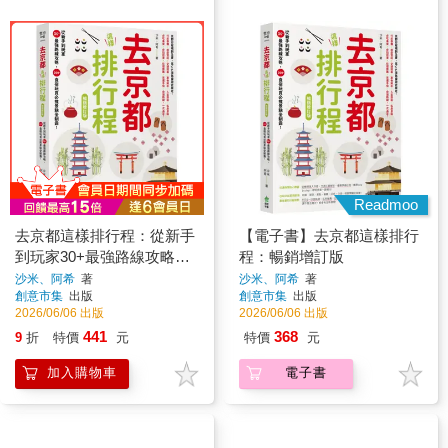
Readmoo
去京都這樣排行程：從新手
【電子書】去京都這樣排行
到玩家30+最強路線攻略，
程：暢銷增訂版
200+食宿玩買必推景點全制
沙米、阿希
著
沙米、阿希
著
創意市集
出版
創意市集
出版
霸！ 暢銷增訂版
2026/06/06 出版
2026/06/06 出版
441
368
9
折
特價
元
特價
元
加入購物車
電子書