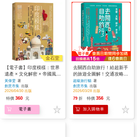
金石堂
【電子書】印度模樣：世界
去關西自助旅行！給超新手
遺產 × 文化解密 × 帝國風情
的旅遊全圖解！交通攻略X
× 五感淨化療癒，金三角、
食宿玩買X行程規劃，有問
黃偉雯
著
超級旅行貓
著
創意市集
出版
創意市集
出版
北北印、加爾各答、孟買、
必答萬用QA
2026/04/30 出版
2026/03/28 出版
喀拉拉……10+條熱門自助
360
356
特價
元
79
折
特價
元
路線，見招拆招全攻略
電子書
加入購物車