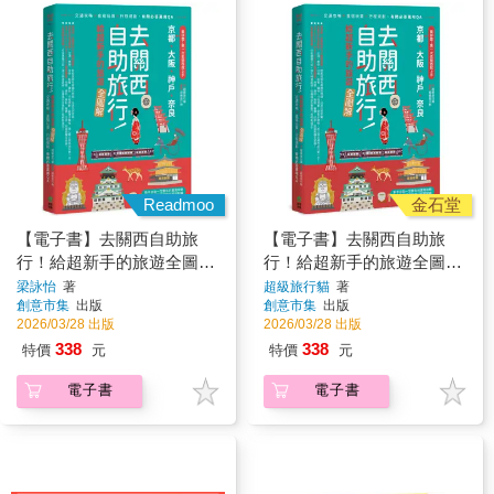
Readmoo
金石堂
【電子書】去關西自助旅
【電子書】去關西自助旅
行！給超新手的旅遊全圖
行！給超新手的旅遊全圖
解！
解！交通攻略X食宿玩買X
梁詠怡
著
超級旅行貓
著
創意市集
出版
創意市集
出版
行程規劃，有問必答萬用
2026/03/28 出版
2026/03/28 出版
QA
338
338
特價
元
特價
元
電子書
電子書