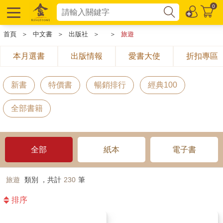
0
首頁
＞
中文書
＞
出版社
＞
＞
旅遊
本月選書
出版情報
愛書大使
折扣專區
新書
特價書
暢銷排行
經典100
全部書籍
全部
紙本
電子書
旅遊
類別 ，共計
230
筆
排序