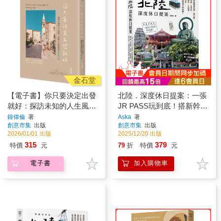
金石堂
【電子書】你只要決定出發
北陸．深度休日提案：一張
就好：探訪未知的人生風
JR PASS玩到底！搭新幹線
景，勇敢出走世界的旅行基
暢遊金澤、兼六園、立山黑
鐘偉倫
著
Aska
著
創意市集
出版
創意市集
出版
本法
部、合掌村、加賀溫泉、上
2026/01/01 出版
2025/12/20 出版
高地、觀光列車……最美秘
315
379
特價
元
79
折
特價
元
境超完整規劃！暢銷最新版
電子書
加入購物車