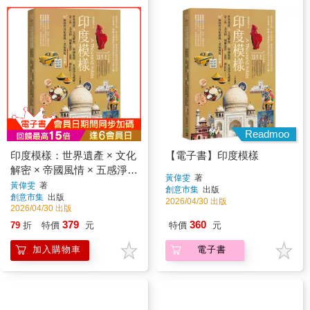
Readmoo
印度模樣：世界遺產 × 文化
【電子書】印度模樣
解密 × 帝國風情 × 五感淨化
黃偉雯
著
療癒，金三角、北北印、加
黃偉雯
著
創意市集
出版
創意市集
出版
爾各答、孟買、喀拉拉……
2026/04/30 出版
2026/04/30 出版
10+條熱門自助路線，見招
379
360
79
折
特價
元
特價
元
拆招全攻略
加入購物車
電子書