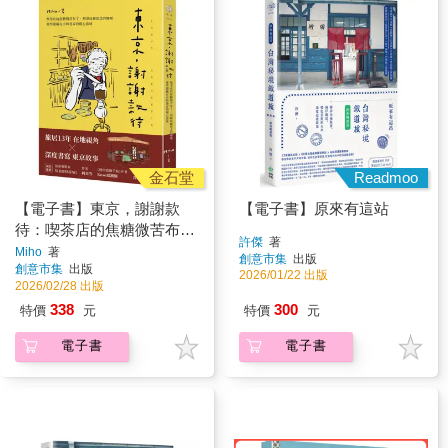
金石堂
Readmoo
【電子書】東京，謝謝款
【電子書】原來有這站
待：喫茶店的焦糖微苦布
許傑
著
丁、刻印母親思念的咖哩⋯
Miho
著
創意市集
出版
創意市集
出版
那些隱藏在市町巷弄的暖心
2026/01/22 出版
2026/02/28 出版
滋味
338
300
特價
元
特價
元
電子書
電子書