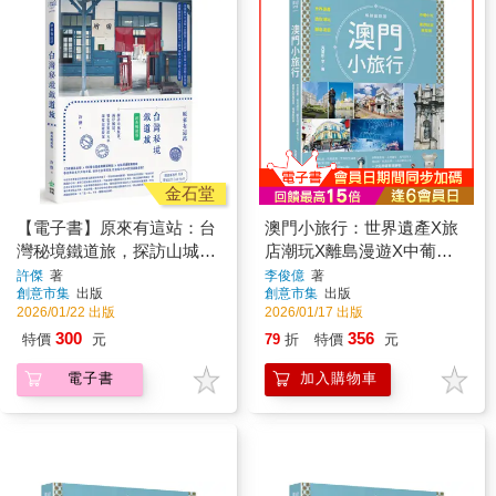
金石堂
【電子書】原來有這站：台
澳門小旅行：世界遺產X旅
灣秘境鐵道旅，探訪山城聚
店潮玩X離島漫遊X中葡小
落、海岸風景、特色景點的
吃X巷弄私旅再發現 暢銷最
許傑
著
李俊億
著
創意市集
出版
創意市集
出版
火車深度漫遊提案
新版
2026/01/22 出版
2026/01/17 出版
300
356
特價
元
79
折
特價
元
電子書
加入購物車