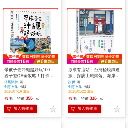
帶孩子去沖繩超好玩100：
原來有這站：台灣秘境鐵道
親子遊QA全攻略！打卡景
旅，探訪山城聚落、海岸風
點、食宿玩買、行程規劃、
景、特色景點的火車深度漫
塔塔懷特
著
許傑
著
創意市集
出版
創意市集
出版
趣味體驗，零經驗也能一路
遊提案【經典暢銷版】
2026/07/16 出版
2026/01/22 出版
玩到底
356
316
79
折
特價
元
79
折
特價
元
加入購物車
加入購物車