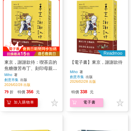
Readmoo
東京，謝謝款待：喫茶店的
【電子書】東京，謝謝款待
焦糖微苦布丁、刻印母親思
Miho
著
念的咖哩⋯那些隱藏在市町
Miho
著
創意市集
出版
創意市集
出版
巷弄的暖心滋味
2026/02/28 出版
2026/02/28 出版
356
338
79
折
特價
元
特價
元
加入購物車
電子書