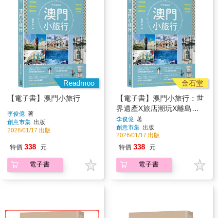
Readmoo
金石堂
【電子書】澳門小旅行
【電子書】澳門小旅行：世
界遺產X旅店潮玩X離島漫
李俊億
著
遊X中葡小吃X巷弄私旅再
李俊億
著
創意市集
出版
創意市集
出版
發現
2026/01/17 出版
2026/01/17 出版
338
338
特價
元
特價
元
電子書
電子書