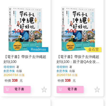
Readmoo
金石堂
【電子書】帶孩子去沖繩超
【電子書】帶孩子去沖繩超
好玩100
好玩100：親子遊QA全攻
略！打卡景點、食宿玩買、
塔塔懷特
著
塔塔懷特
著
創意市集
出版
創意市集
出版
行程規劃、趣味體驗，零經
2026/07/16 出版
2026/07/16 出版
驗也能一路玩到底
338
338
特價
元
特價
元
電子書
電子書