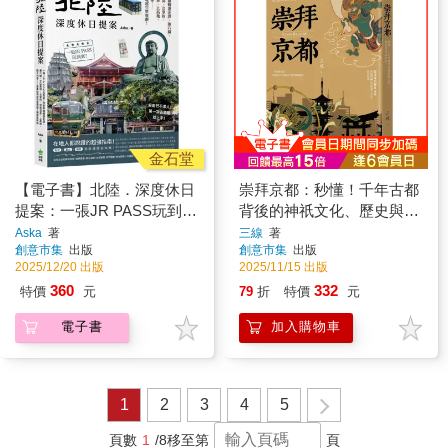
金石堂
【電子書】北陸．深度休日
崇拜京都：秒懂！千年古都
提案：一張JR PASS玩到
背後的神祇文化、歷史與民
底！搭新幹線暢遊金澤、兼
俗行事【二版】
Aska
著
三線
著
創意市集
出版
創意市集
出版
六園、立山黑部、合掌村、
2025/12/20 出版
2025/11/15 出版
加賀溫泉、上高地、觀光列
360
332
特價
元
79
折
特價
元
車……最美秘境超完整規
劃！
電子書
加入購物車
1
2
3
4
5
頁數
1
/8
移至第
頁