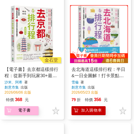
金石堂
【電子書】去京都這樣排行
去北海道這樣排行程：半日
程：從新手到玩家30+最強
&一日全圖解！打卡景點X
路線攻略，200+食宿玩買必
交通攻略X食宿玩買，
沙米、阿希
著
雪倫
著
創意市集
出版
創意市集
出版
推景點全制霸！
100+人氣路線超制霸
2026/06/06 出版
2026/05/23 出版
368
356
特價
元
79
折
特價
元
電子書
加入購物車