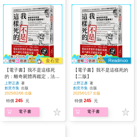
金石堂
Readmoo
【電子書】我不是這樣死
【電子書】我不是這樣死的
的：離奇屍體再鑑定，法醫
【二版】
現場的犯罪診斷報告書
上野正彥
著
上野正彥
著
創意市集
出版
創意市集
出版
2025/02/06 出版
2025/01/17 出版
245
245
特價
元
特價
元
電子書
電子書