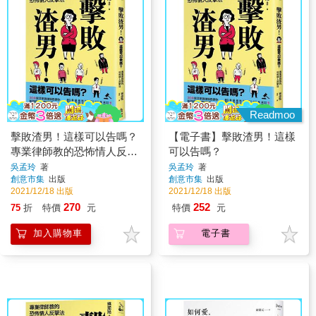
Readmoo
擊敗渣男！這樣可以告嗎？
【電子書】擊敗渣男！這樣
專業律師教的恐怖情人反擊
可以告嗎？
法
吳孟玲
著
吳孟玲
著
創意市集
出版
創意市集
出版
2021/12/18 出版
2021/12/18 出版
270
252
75
折
特價
元
特價
元
加入購物車
電子書