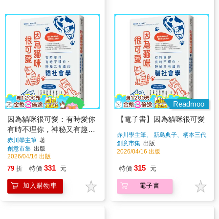
Readmoo
因為貓咪很可愛：有時愛你
【電子書】因為貓咪很可愛
有時不理你，神秘又有趣的
赤川學主筆、 新島典子、柄本三代
貓社會學
赤川學主筆
著
子、秦美香子、出口剛司、齋藤環
創意市集
出版
創意市集
出版
著
2026/04/16 出版
2026/04/16 出版
331
315
79
折
特價
元
特價
元
加入購物車
電子書