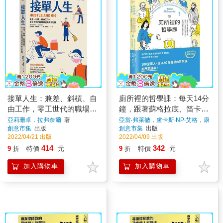
接單人生：兼差、斜槓、自
廁所裡的哲學課：每天14分
由工作，零工世代的職場樣
鐘，跟著蘇格拉底、笛卡
貌與實況記錄
兒、尼采等13位世界哲人，
亞莉珊卓．拉弗奈爾
著
亞當‧弗萊徹，盧卡斯‧NP‧艾格，康
拉德‧柯列弗，陳俊宇
著
創意市集
出版
創意市集
出版
秒懂100個最經典的哲學思
2022/04/21 出版
2022/04/09 出版
維【二版】
414
342
9
折
特價
元
9
折
特價
元
加入購物車
加入購物車