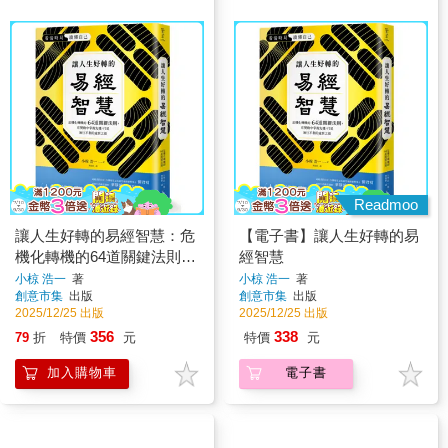
Readmoo
讓人生好轉的易經智慧：危
【電子書】讓人生好轉的易
機化轉機的64道關鍵法則，
經智慧
在變化中掌握先機，打造無
小椋 浩一
著
小椋 浩一
著
創意市集
出版
創意市集
出版
往不利的處世之道
2025/12/25 出版
2025/12/25 出版
356
338
79
折
特價
元
特價
元
加入購物車
電子書