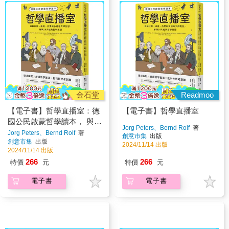
金石堂
Readmoo
【電子書】哲學直播室：德
【電子書】哲學直播室
國公民啟蒙哲學讀本， 與柏
Jorg Peters、Bernd Rolf
著
拉圖、康德、亞里斯多德等
Jorg Peters、Bernd Rolf
著
創意市集
出版
創意市集
出版
大師對談，解構18大經典哲
2024/11/14 出版
2024/11/14 出版
學思想
266
266
特價
元
特價
元
電子書
電子書