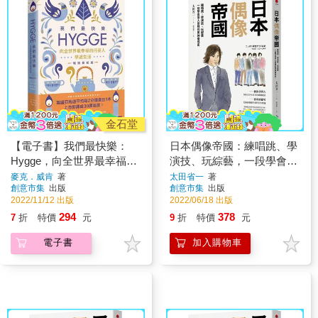
金石堂
【電子書】我們最快樂：
日本偶像帝國：練唱跳、學
Hygge，向全世界最幸福的
演技、玩綜藝，一段學會受
丹麥人學過生活
人崇拜的男神養成史
麥克．威肯
著
太田省一
著
創意市集
出版
創意市集
出版
2022/11/12 出版
2022/06/18 出版
294
378
7
折
特價
元
9
折
特價
元
電子書
加入購物車