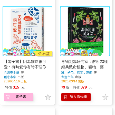
金石堂
【電子書】因為貓咪很可
毒物犯罪研究室：解析23種
愛：有時愛你有時不理你，
經典致命植物、礦物、藥
神秘又有趣的貓社會學
劑、毒品，從醫學鑑識＆毒
赤川學主筆
著
班．哈伯、蘇菲．漢娜
著
創意市集
出版
創意市集
出版
物科學揭秘恐怖毒殺與謀殺
2026/04/16 出版
2026/03/14 出版
手法【經典重現版】
315
379
特價
元
79
折
特價
元
電子書
加入購物車