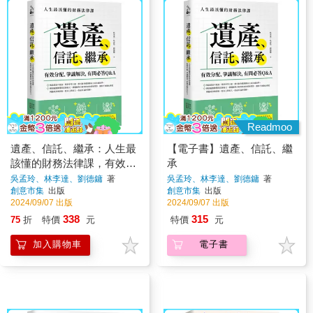
Readmoo
遺產、信託、繼承：人生最
【電子書】遺產、信託、繼
該懂的財務法律課，有效分
承
配、爭議解決，有問必答
吳孟玲、林李達、劉德鏞
著
吳孟玲、林李達、劉德鏞
著
創意市集
出版
創意市集
出版
Q&A
2024/09/07 出版
2024/09/07 出版
338
315
75
折
特價
元
特價
元
加入購物車
電子書