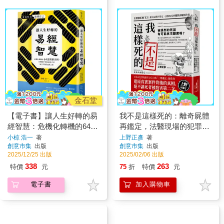
金石堂
【電子書】讓人生好轉的易
我不是這樣死的：離奇屍體
經智慧：危機化轉機的64道
再鑑定，法醫現場的犯罪診
關鍵法則，在變化中掌握先
斷報告書【二版】
小椋 浩一
著
上野正彥
著
創意市集
出版
創意市集
出版
機，打造無往不利的處世之
2025/12/25 出版
2025/02/06 出版
道
338
263
特價
元
75
折
特價
元
電子書
加入購物車