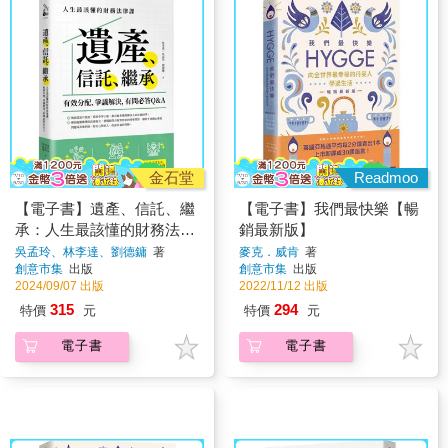
金石堂
Readmoo
【電子書】遺產、信託、繼
【電子書】我們最快樂【暢
承：人生最該懂的財務法律
銷最新版】
課，有效分配、爭議解決，
吳孟玲、林李達、劉德鏞
著
麥克．威肯
著
創意市集
出版
創意市集
出版
有問必答Q&A
2024/09/07 出版
2022/11/12 出版
315
294
特價
元
特價
元
電子書
電子書