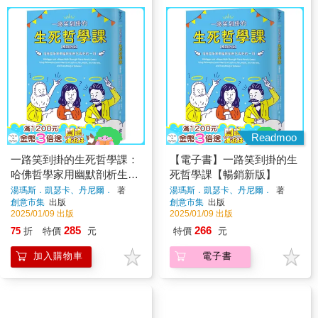
Readmoo
一路笑到掛的生死哲學課：
【電子書】一路笑到掛的生
哈佛哲學家用幽默剖析生與
死哲學課【暢銷新版】
死的一切【暢銷新版】
湯瑪斯．凱瑟卡、丹尼爾．
著
湯瑪斯．凱瑟卡、丹尼爾．
著
創意市集
出版
創意市集
出版
2025/01/09 出版
2025/01/09 出版
285
266
75
折
特價
元
特價
元
加入購物車
電子書