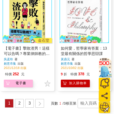
金石堂
【電子書】擊敗渣男！這樣
如何愛，哲學家有答案：13
可以告嗎？專業律師教的恐
堂最有關係的哲學思辯課
怖情人反擊法
吳孟玲
著
黃鼎元
著
創意市集
出版
創意市集
出版
2021/12/18 出版
2021/10/02 出版
252
378
特價
元
9
折
特價
元
電子書
加入購物車
1
2
3
頁數
1
/3
移至第
頁