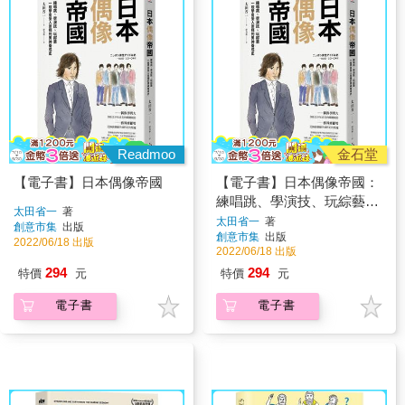
Readmoo
金石堂
【電子書】日本偶像帝國
【電子書】日本偶像帝國：
練唱跳、學演技、玩綜藝，
太田省一
著
一段學會受人崇拜的男神養
太田省一
著
創意市集
出版
創意市集
出版
成史
2022/06/18 出版
2022/06/18 出版
294
294
特價
元
特價
元
電子書
電子書