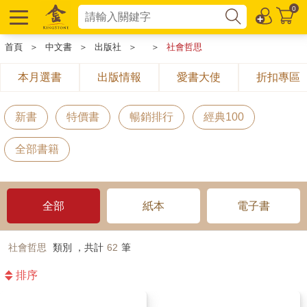
0
首頁
＞
中文書
＞
出版社
＞
＞
社會哲思
本月選書
出版情報
愛書大使
折扣專區
新書
特價書
暢銷排行
經典100
全部書籍
全部
紙本
電子書
社會哲思
類別 ，共計
62
筆
排序