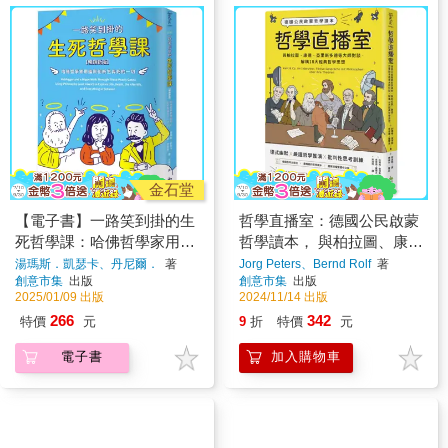
金石堂
【電子書】一路笑到掛的生
哲學直播室：德國公民啟蒙
死哲學課：哈佛哲學家用幽
哲學讀本， 與柏拉圖、康
默剖析生與死的一切
德、亞里斯多德等大師對
湯瑪斯．凱瑟卡、丹尼爾．
著
Jorg Peters、Bernd Rolf
著
創意市集
出版
創意市集
出版
談，解構18大經典哲學思想
2025/01/09 出版
2024/11/14 出版
266
342
特價
元
9
折
特價
元
電子書
加入購物車