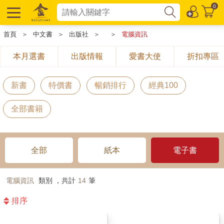
0
首頁
＞
中文書
＞
出版社
＞
＞
電腦資訊
本月選書
出版情報
愛書大使
折扣專區
新書
特價書
暢銷排行
經典100
全部書籍
全部
紙本
電子書
電腦資訊
類別 ，共計
14
筆
排序