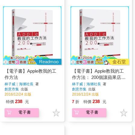
Readmoo
金石堂
【電子書】Apple教我的工
【電子書】Apple教我的工
作方法
作方法： 200個讓蘋果店員
也推薦的Mac高效率活用術
林子威｜海獺社長
著
林子威｜海獺社長
著
創意市集
出版
創意市集
出版
2016/12/24 出版
2016/12/24 出版
238
238
特價
元
7
折
特價
元
電子書
電子書