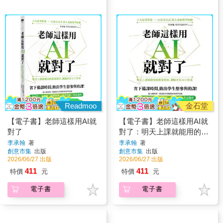
Readmoo
金石堂
【電子書】老師這樣用AI就
【電子書】老師這樣用AI就
對了
對了：明天上課就能用的教
案教材、測驗評量AI工作流
李承翰
著
李承翰
著
創意市集
出版
創意市集
出版
2026/06/27 出版
2026/06/27 出版
411
411
特價
元
特價
元
電子書
電子書