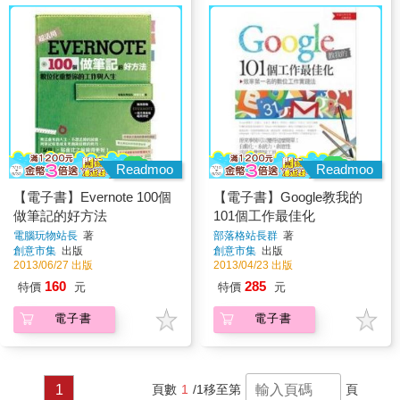
Readmoo
Readmoo
【電子書】Evernote 100個
【電子書】Google教我的
做筆記的好方法
101個工作最佳化
電腦玩物站長
著
部落格站長群
著
創意市集
出版
創意市集
出版
2013/06/27 出版
2013/04/23 出版
160
285
特價
元
特價
元
電子書
電子書
1
頁數
1
/1
移至第
頁