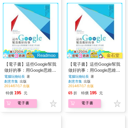
Readmoo
金石堂
【電子書】這些Google幫我
【電子書】這些Google幫我
做好的事：用Google思維重
做好的事：用Google思維重
建10倍速工作流程
建10倍速工作流程
電腦玩物站長
著
電腦玩物站長
著
創意市集
出版
創意市集
出版
2014/07/17 出版
2014/07/17 出版
195
195
特價
元
65
折
特價
元
電子書
電子書