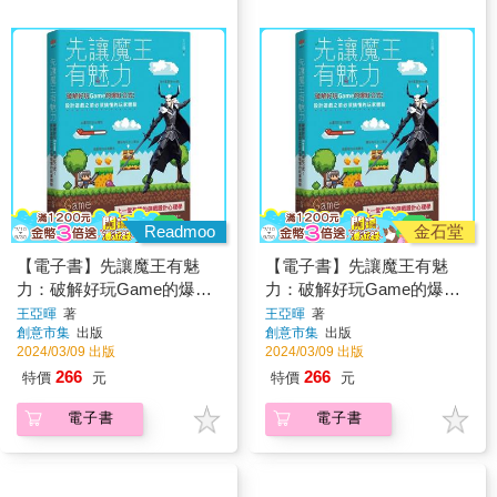
Readmoo
金石堂
【電子書】先讓魔王有魅
【電子書】先讓魔王有魅
力：破解好玩Game的爆紅
力：破解好玩Game的爆紅
公式！設計遊戲之前必須搞
公式！設計遊戲之前必須搞
王亞暉
著
王亞暉
著
創意市集
出版
創意市集
出版
懂的玩家體驗
懂的玩家體驗
2024/03/09 出版
2024/03/09 出版
266
266
特價
元
特價
元
電子書
電子書