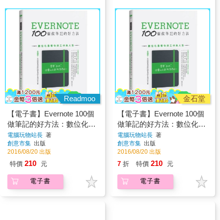
Readmoo
金石堂
【電子書】Evernote 100個
【電子書】Evernote 100個
做筆記的好方法：數位化重
做筆記的好方法：數位化重
整你的工作與人生（全新增
整你的工作與人生
電腦玩物站長
著
電腦玩物站長
著
創意市集
出版
創意市集
出版
訂版）
2016/08/20 出版
2016/08/20 出版
210
210
特價
元
7
折
特價
元
電子書
電子書