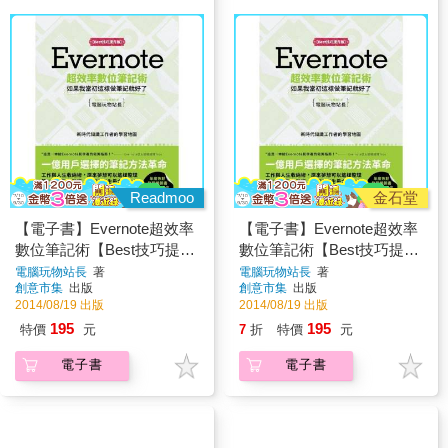
Readmoo
金石堂
【電子書】Evernote超效率
【電子書】Evernote超效率
數位筆記術【Best技巧提升
數位筆記術【Best技巧提升
版】
版】：如果我當初這樣做筆
電腦玩物站長
著
電腦玩物站長
著
創意市集
出版
創意市集
出版
記就好了
2014/08/19 出版
2014/08/19 出版
195
195
特價
元
7
折
特價
元
電子書
電子書